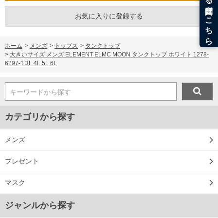
裾上げ料金は500円+税となります。
備考欄に股下●cmとご記入下さい。（裾上げ無料対象商品は1本につき税込6,000円以
お気に入りに登録する
上の品が対象。1本5,999円以下の商品は有料（500円+税）となります。）
出荷まで約1週間～20日間程お時間を頂く場合がございます。
尚、裾上げした商品は返品・交換不可となりますので、予めご了承下さい。
一部、お直しに対応出来ない商品がございます。(例：裾にファスナーや調節ひもが付
ホーム
>
メンズ
>
トップス
>
タンクトップ
いている、極端なデザインが施されている等)
>
大きいサイズ メンズ ELEMENT ELMC MOON タンクトップ ホワイト 1278-
※商品によって若干のサイズの誤差がございます。また、お客様がご使用の環境（コ
6297-1 3L 4L 5L 6L
ンピュータ画面）によって、商品の色味が若干異なる場合がございます。予めご了承
ください。
※当店での掲載商品は、実店鋪と在庫を共用しておりますので店頭での売り違い、店
キーワードから探す
舗からのお取り寄せ等により、お客様にご迷惑をお掛けしてしまう場合がございま
す。そのようなことがない様最大限に努めておりますが、もしあった場合速やかにご
連絡させて頂きますので予めご了承ください。
カテゴリから探す
DETAIL
メンズ
プレゼント
マスク
ジャンルから探す