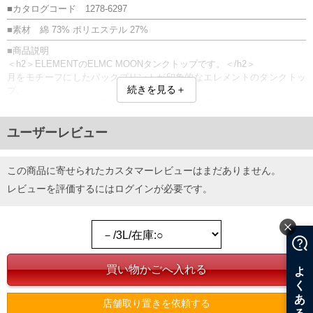
■カタログコード 1278-6297
■素材 綿 73% ポリエステル 27%
■商品説明
＜h2＞ELEMENTのELMC MOONタンクトップです。＜/h2＞
月をモチーフにしたバックプリントが印象的なエレメントのタンクトッ
続きを見る＋
プ。
コットンのやわらかな肌ざわりと伸び感のある素材で、アクティブなシ
ーンでもストレスなく着用できます。
プリント
ユーザーレビュー
■サイズ表
サイズ/バスト/総丈/裾周り/肩幅/アームホール
この商品に寄せられたカスタマーレビューはまだありません。
3L/120/78/120/36/56
レビューを評価するには
ログイン
が必要です。
4L/130/80/130/38/60
5L/140/82/140/40/64
6L/150/84/150/42/68
単位はcm
※【返品交換について】
返品交換希望の方は、商品到着後1週間以内にご連絡ください。
下着(肌着)やワイシャツは商品の性質上、返品交換不可とさせて頂いております。予め
ご了承くださいませ。
店舗取り置きを依頼する
※【ボトムの裾上げをご希望の場合】