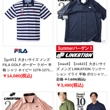
【golf1】大きいサイズ メンズ
【max8】【ns623】大きいサイ
FILA GOLF ボーダー ラガー 半
ズ メンズ LINKATION リンケー
袖 シャツ ネイビー 1278-1271-1
ション ドライ 半袖 ポロシャツ
3L 4L 5L 6L
￥14,080(税込)
アスレジャー スポーツウェア lk-
定価 ￥7,689(税込)
pr250211
￥3,490(税込)