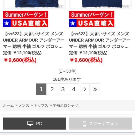
【ns623】大きいサイズ メンズ
【ns623】大きいサイズ メンズ
UNDER ARMOUR アンダーアー
UNDER ARMOUR アンダーアー
マー 総柄 半袖 ゴルフ ポロシャ
マー 総柄 半袖 ゴルフ ポロシャ
ツ USA直輸入 um0993-1139
定価 ￥12,100(税込)
ツ USA直輸入 um0994-190
定価 ￥12,100(税込)
￥9,680(税込)
￥9,680(税込)
[1～50件]
181
件あります
1
2
3
4
ホーム
>
メンズ
>
トップス
>
半袖ポロシャツ
PC
スマートフォン