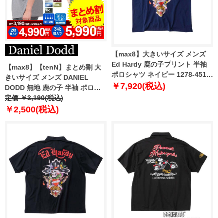
【max8】大きいサイズ メンズ
Ed Hardy 鹿の子プリント 半袖
【max8】【tenN】まとめ割 大
ポロシャツ ネイビー 1278-4516-
きいサイズ メンズ DANIEL
1 3L 4L 5L 6L 8L
￥7,920(税込)
DODD 無地 鹿の子 半袖 ポロシ
ャツ 吸汗速乾 azpr-009020s
定価 ￥3,190(税込)
【t2501】
￥2,500(税込)