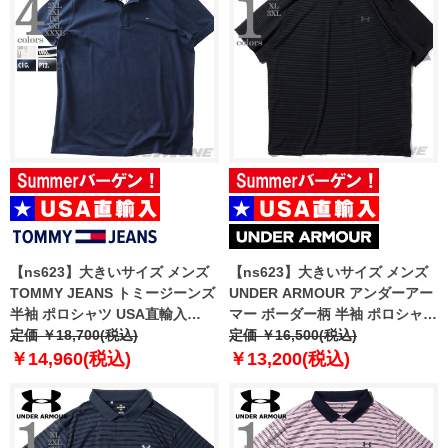
【ns623】大きいサイズ メンズ
【ns623】大きいサイズ メンズ
TOMMY JEANS トミージーンズ
UNDER ARMOUR アンダーアー
半袖 ポロシャツ USA直輸入
マー ボーダー柄 半袖 ポロシャツ
dm0dm20676
定価 ￥18,700(税込)
MATCHPLAY STRIPE POLO
定価 ￥16,500(税込)
USA直輸入 1377376-001
￥14,960(税込)
￥13,200(税込)