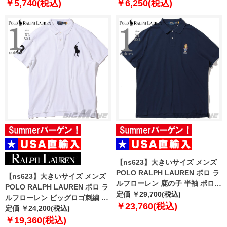
作 6403-731z
￥5,740(税込)
￥6,250(税込)
【ns623】大きいサイズ メンズ
POLO RALPH LAUREN ポロ ラ
【ns623】大きいサイズ メンズ
ルフローレン 鹿の子 半袖 ポロシ
POLO RALPH LAUREN ポロ ラ
ャツ USA直輸入 710p04982-001
定価 ￥29,700(税込)
ルフローレン ビッグロゴ刺繍 鹿
￥23,760(税込)
の子 半袖 ポロシャツ USA直輸入
定価 ￥24,200(税込)
710688969-003
￥19,360(税込)