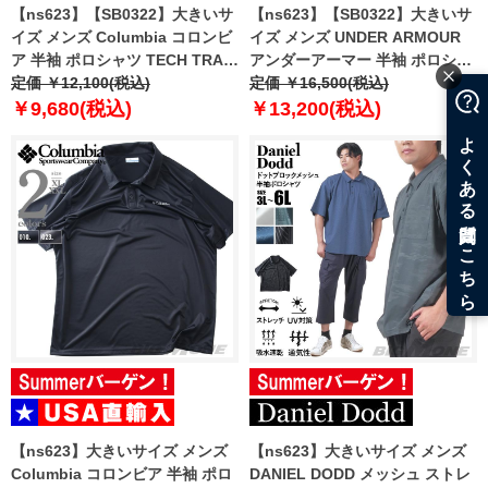
【ns623】【SB0322】大きいサ
【ns623】【SB0322】大きいサ
イズ メンズ Columbia コロンビ
イズ メンズ UNDER ARMOUR
ア 半袖 ポロシャツ TECH TRAIL
アンダーアーマー 半袖 ポロシャ
POLO USA直輸入 1768701
定価 ￥12,100(税込)
ツ USA直輸入 1378676-410
定価 ￥16,500(税込)
￥9,680(税込)
￥13,200(税込)
【ns623】大きいサイズ メンズ
【ns623】大きいサイズ メンズ
Columbia コロンビア 半袖 ポロ
DANIEL DODD メッシュ ストレ