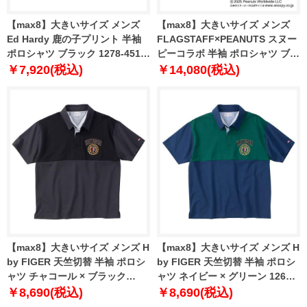
【max8】大きいサイズ メンズ
【max8】大きいサイズ メンズ
Ed Hardy 鹿の子プリント 半袖
FLAGSTAFF×PEANUTS スヌー
ポロシャツ ブラック 1278-4516-
ピーコラボ 半袖 ポロシャツ ブラ
2 3L 4L 5L 6L 8L
ック 1278-5229-1 3L 4L 5L 6L
￥7,920(税込)
￥14,080(税込)
8L
【max8】大きいサイズ メンズ H
【max8】大きいサイズ メンズ H
by FIGER 天竺切替 半袖 ポロシ
by FIGER 天竺切替 半袖 ポロシ
ャツ チャコール × ブラック
ャツ ネイビー × グリーン 1268-
1268-4241-2 3L 4L 5L 6L 8L
4241-1 3L 4L 5L 6L 8L
￥8,690(税込)
￥8,690(税込)