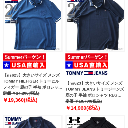
【ns623】大きいサイズ メンズ
TOMMY HILFIGER トミーヒル
【ns623】大きいサイズ メンズ
フィガー 鹿の子 半袖 ポロシャツ
TOMMY JEANS トミージーンズ
USA直輸入 mw0mw42769
定価 ￥24,200(税込)
鹿の子 半袖 ポロシャツ REG
￥19,360(税込)
TIPPED POLO SS USA直輸入
定価 ￥18,700(税込)
dm0dm20745
￥14,960(税込)