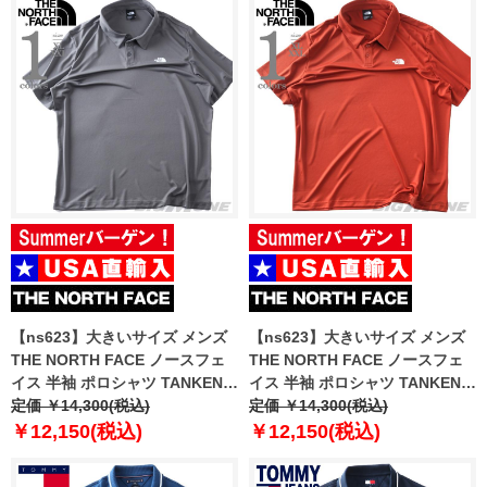
【ns623】大きいサイズ メンズ
【ns623】大きいサイズ メンズ
THE NORTH FACE ノースフェ
THE NORTH FACE ノースフェ
イス 半袖 ポロシャツ TANKEN
イス 半袖 ポロシャツ TANKEN
POLO USA直輸入 nf0a2waz-
定価 ￥14,300(税込)
POLO USA直輸入 nf0a2waz-g6i
定価 ￥14,300(税込)
0uz
￥12,150(税込)
￥12,150(税込)