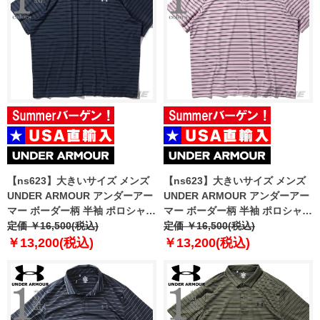
【ns623】大きいサイズ メンズ
【ns623】大きいサイズ メンズ
UNDER ARMOUR アンダーアー
UNDER ARMOUR アンダーアー
マー ボーダー柄 半袖 ポロシャツ
マー ボーダー柄 半袖 ポロシャツ
MATCHPLAY STRIPE POLO
定価 ￥16,500(税込)
MATCHPLAY STRIPE POLO
定価 ￥16,500(税込)
USA直輸入 1377376-044
USA直輸入 1377376-647
￥13,200(税込)
￥13,200(税込)