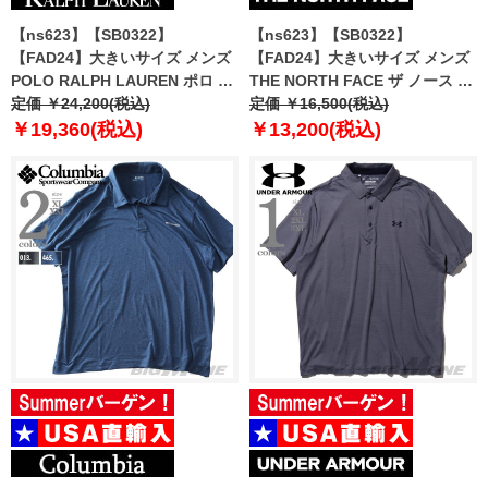
【ns623】【SB0322】
【ns623】【SB0322】
【FAD24】大きいサイズ メンズ
【FAD24】大きいサイズ メンズ
POLO RALPH LAUREN ポロ ラ
THE NORTH FACE ザ ノース フ
ルフローレン ビッグロゴ刺繍 鹿
定価 ￥24,200(税込)
ェイス 鹿の子 半袖 ポロシャツ
定価 ￥16,500(税込)
の子 半袖 ポロシャツ USA直輸入
POLO PIQUET USA直輸入
￥19,360(税込)
￥13,200(税込)
710688969-004
nf00cg71-8k2