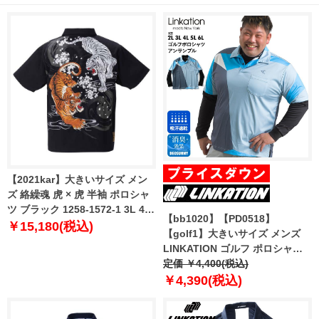
【2021kar】大きいサイズ メン
ズ 絡繰魂 虎 × 虎 半袖 ポロシャ
ツ ブラック 1258-1572-1 3L 4L
【bb1020】【PD0518】
5L 6L
￥15,180(税込)
【golf1】大きいサイズ メンズ
LINKATION ゴルフ ポロシャツ
アンサンブル アスレジャー スポ
定価 ￥4,400(税込)
ーツウェア la-pr210276
￥4,390(税込)