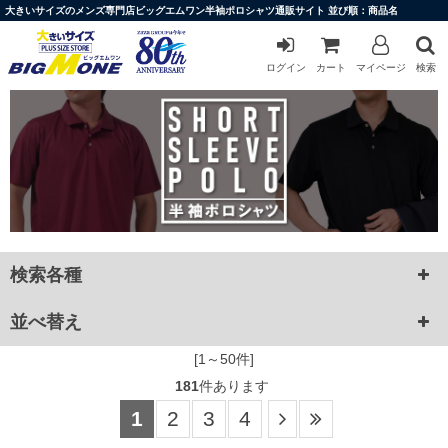
大きいサイズのメンズ専門店ビッグエムワン半袖ポロシャツ通販サイト 並び順：商品名
ログイン
カート
マイページ
検索
検索各種
並べ替え
[1～50件]
181
件あります
1
2
3
4