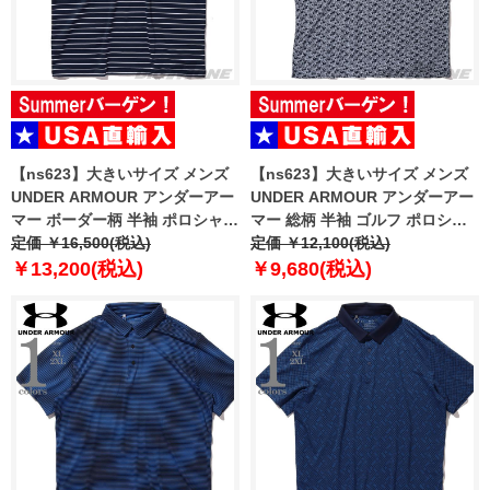
【ns623】大きいサイズ メンズ
【ns623】大きいサイズ メンズ
UNDER ARMOUR アンダーアー
UNDER ARMOUR アンダーアー
マー ボーダー柄 半袖 ポロシャツ
マー 総柄 半袖 ゴルフ ポロシャ
USA直輸入 6010980-410
定価 ￥16,500(税込)
ツ USA直輸入 um0988-190
定価 ￥12,100(税込)
￥13,200(税込)
￥9,680(税込)