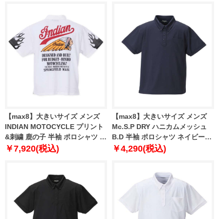
【max8】大きいサイズ メンズ
【max8】大きいサイズ メンズ
INDIAN MOTOCYCLE プリント
Mc.S.P DRY ハニカムメッシュ
&刺繍 鹿の子 半袖 ポロシャツ オ
B.D 半袖 ポロシャツ ネイビー
フホワイト 1278-3236-1 3L 4L
1258-3231-3 3L 4L 5L 6L 8L
￥7,920(税込)
￥4,290(税込)
5L 6L 8L
10L