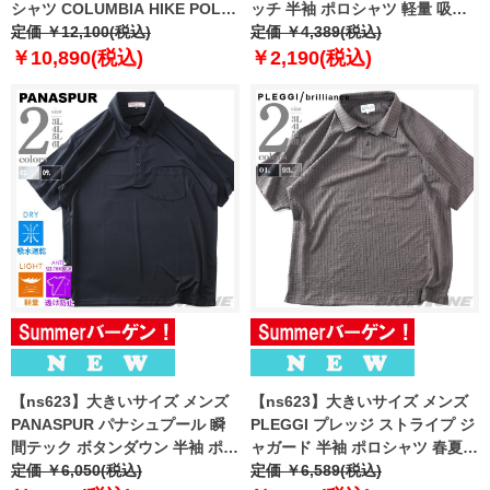
シャツ COLUMBIA HIKE POLO
ッチ 半袖 ポロシャツ 軽量 吸水
USA直輸入 1990401
定価 ￥12,100(税込)
速乾 405-pr2502 【t2501】
定価 ￥4,389(税込)
￥10,890(税込)
￥2,190(税込)
【ns623】大きいサイズ メンズ
【ns623】大きいサイズ メンズ
PANASPUR パナシュプール 瞬
PLEGGI プレッジ ストライプ ジ
間テック ボタンダウン 半袖 ポロ
ャガード 半袖 ポロシャツ 春夏新
シャツ 軽量 ドライタッチ 春夏新
定価 ￥6,050(税込)
作 66-48237-2
定価 ￥6,589(税込)