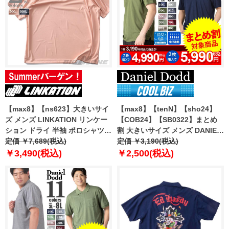
【max8】【ns623】大きいサイ
【max8】【tenN】【sho24】
ズ メンズ LINKATION リンケー
【COB24】【SB0322】まとめ
ション ドライ 半袖 ポロシャツ
割 大きいサイズ メンズ DANIEL
アスレジャー スポーツウェア lk-
定価 ￥7,689(税込)
DODD 吸汗速乾 半袖 無地 スポ
定価 ￥3,190(税込)
pr250212
ーツ ポロシャツ azpr-009008h
￥3,490(税込)
￥2,500(税込)
【fre】