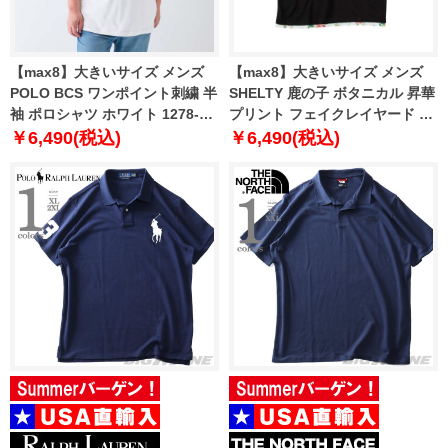
【max8】大きいサイズ メンズ
【max8】大きいサイズ メンズ
POLO BCS ワンポイント刺繍 半
SHELTY 鹿の子 ボタニカル 昇華
袖 ポロシャツ ホワイト 1278-
プリント フェイクレイヤード 半
4274-1 3L 4L 5L 6L 8L
袖 ポロシャツ ブラック 1268-
￥6,490(税込)
￥6,490(税込)
5240-2 3L 4L 5L 6L 8L