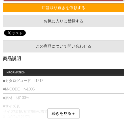
店舗取り置きを依頼する
お気に入りに登録する
この商品について問い合わせる
商品説明
INFORMATION
■カタログコード l1212
■M-CODE n-1005
■素材 綿100%
■サイズ表
サイズ/肩幅/袖丈/胸囲/着丈
続きを見る＋
XL/49/24/121/73
XXL/52/25/129/76