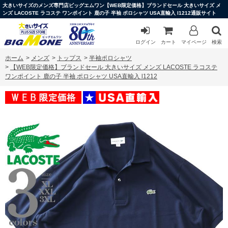
大きいサイズのメンズ専門店ビッグエムワン【WEB限定価格】ブランドセール 大きいサイズ メ
ンズ LACOSTE ラコステ ワンポイント 鹿の子 半袖 ポロシャツ USA直輸入 l1212通販サイト
ログイン
カート
マイページ
検索
ホーム
>
メンズ
>
トップス
>
半袖ポロシャツ
>
【WEB限定価格】ブランドセール 大きいサイズ メンズ LACOSTE ラコステ
ワンポイント 鹿の子 半袖 ポロシャツ USA直輸入 l1212