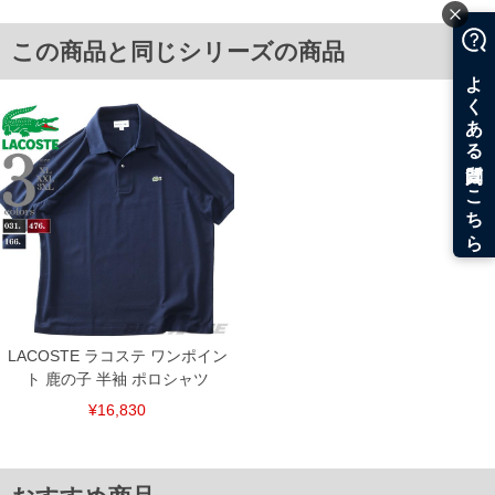
3XL/54/26/132/78
単位はcm
この商品と同じシリーズの商品
※【返品交換について】
返品交換希望の方は、商品到着後1週間以内にご連絡ください。
下着(肌着)やワイシャツは商品の性質上、返品交換不可とさせて頂いております。予め
ご了承くださいませ。
※【ボトムの裾上げをご希望の場合】
裾上げ料金は500円+税となります。
備考欄に股下●cmとご記入下さい。（裾上げ無料対象商品は1本につき税込6,000円以
上の品が対象。1本5,999円以下の商品は有料（500円+税）となります。）
出荷まで約1週間～20日間程お時間を頂く場合がございます。
尚、裾上げした商品は返品・交換不可となりますので、予めご了承下さい。
一部、お直しに対応出来ない商品がございます。(例：裾にファスナーや調節ひもが付
いている、極端なデザインが施されている等)
※商品によって若干のサイズの誤差がございます。また、お客様がご使用の環境（コ
ンピュータ画面）によって、商品の色味が若干異なる場合がございます。予めご了承
ください。
※当店での掲載商品は、実店鋪と在庫を共用しておりますので店頭での売り違い、店
LACOSTE ラコステ ワンポイン
舗からのお取り寄せ等により、お客様にご迷惑をお掛けしてしまう場合がございま
ト 鹿の子 半袖 ポロシャツ
す。そのようなことがない様最大限に努めておりますが、もしあった場合速やかにご
連絡させて頂きますので予めご了承ください。
¥16,830
ITEM INTRODUCTION