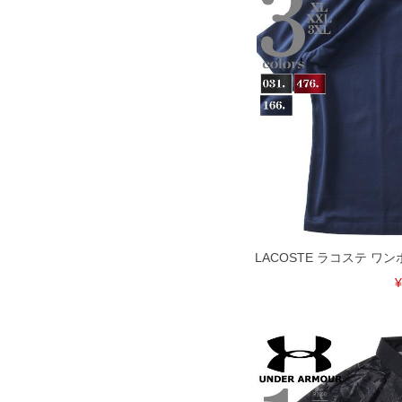
裾上げ料金は500円+税となります。
ご注意
備考欄に股下●cmとご記入下さい。（裾上
1本5,999円以下の商品は有料（500円+
出荷まで約1週間～20日間程お時間を頂
尚、裾上げした商品は返品・交換不可と
一部、お直しに対応出来ない商品がござい
端なデザインが施されている等)
※【返品交換について】
返品交換希望の方は、商品到着後1週間以
下着(肌着)やワイシャツは商品の性質上
いませ。
ITEM INTRODUCTION
LACOSTE ラコステ ワ
¥