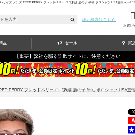
 メンズ FRED PERRY フレッドペリー ロゴ刺繍 鹿の子 半袖 ポロシャツ USA直輸入 m75
詳細検索はこちら
お買い
商品
セール
実
【重要】弊社を騙る詐欺サイトにご注意ください
D PERRY フレッドペリー ロゴ刺繍 鹿の子 半袖 ポロシャツ USA直輸入