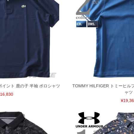
げ無料対象商品は1本につき税込6,000円以上の品が対象。
税）となります。）
く場合がございます。
なりますので、予めご了承下さい。
ます。(例：裾にファスナーや調節ひもが付いている、極
内にご連絡ください。
、返品交換不可とさせて頂いております。予めご了承くださ
ンポイント 鹿の子 半袖 ポロシャツ
TOMMY HILFIGER トミーヒ
ャツ
16,830
¥19,3