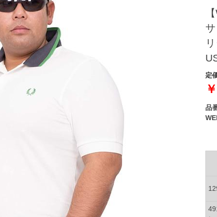
【
サ
リ
U
定価
￥
品
W
1
4