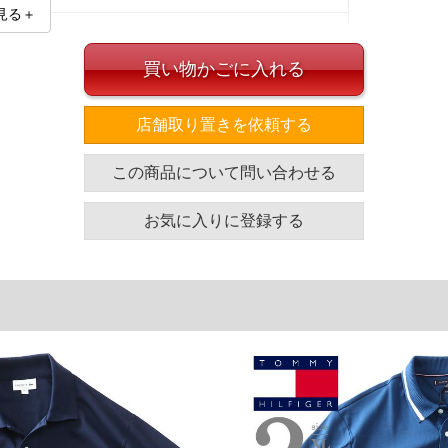
見る＋
買い物かごに入れる
店舗取り置きを依頼する
イズ
この商品について問い合わせる
胴囲
袖丈
裾幅
着丈
114
27
57
76
お気に入りに登録する
121
27.5
61
77
単位はcm
ざいます。また、お客様がご使用の環境（コンピュータ画
場合がございます。予めご了承ください。
タグのサイズ表記と異なる場合があります。お取り扱い前に
共用しておりますので店頭での売り違い、店舗からのお取り
してしまう場合がございます。そのようなことがない様最大
速やかにご連絡させて頂きますので予めご了承ください。