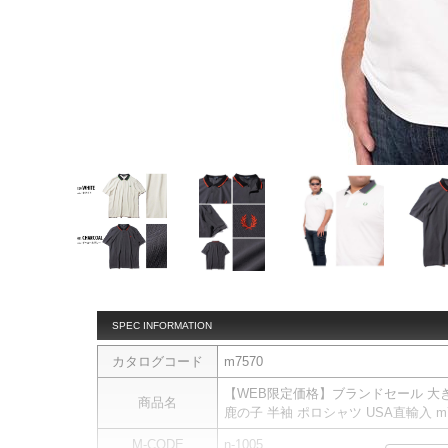
SPEC INFORMATION
カタログコード
m7570
【WEB限定価格】ブランドセール 大きい
商品名
鹿の子 半袖 ポロシャツ USA直輸入 m7
M-CODE
n-1005