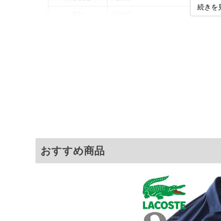
続きを
素材
綿100%
カラー展開
【ホワイト】【チャコール】
サイズ展開
【XL】【XXL】
サ
サイズ
肩幅
胸囲
XL
47
115
XXL
49
122
※商品によって若干のサイズの誤差がご
おすすめ商品
面）によって、商品の色味が若干異なる
※上記サイズが実際の商品に付いている
商品付属タグの記載もご確認下さい。
※当店での掲載商品は、実店鋪と在庫を
寄せ等により、お客様にご迷惑をお掛け
限に努めておりますが、もしあった場合
※【ボトムの裾上げをご希望の場合】