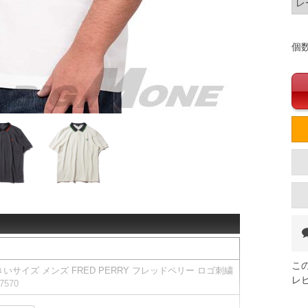
レ
個
こ
サイズ メンズ FRED PERRY フレッドペリー ロゴ刺繍
レ
570