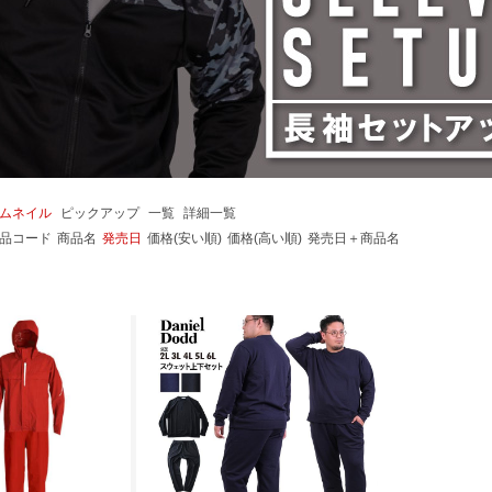
ムネイル
ピックアップ
一覧
詳細一覧
品コード
商品名
発売日
価格(安い順)
価格(高い順)
発売日＋商品名