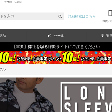
ト 並び順：発売日
詳細検索はこちら
お買い
商品
セール
実
【重要】弊社を騙る詐欺サイトにご注意ください
ブル