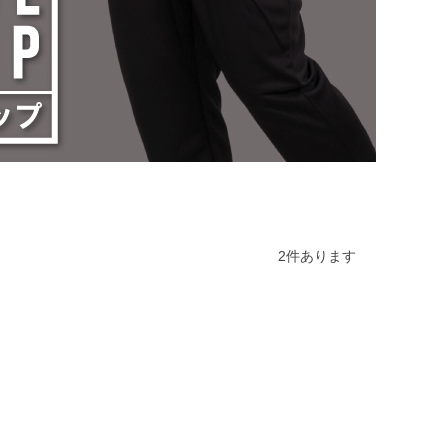
2
件あります