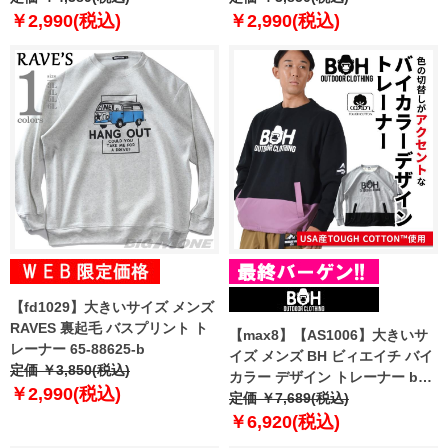
￥2,990(税込)
￥2,990(税込)
【fd1029】大きいサイズ メンズ
RAVES 裏起毛 バスプリント ト
【max8】【AS1006】大きいサ
レーナー 65-88625-b
イズ メンズ BH ビィエイチ バイ
定価 ￥3,850(税込)
カラー デザイン トレーナー bh-
￥2,990(税込)
sw230402
定価 ￥7,689(税込)
￥6,920(税込)