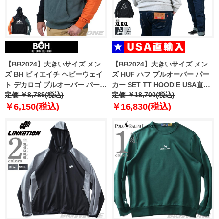
【BB2024】大きいサイズ メン
【BB2024】大きいサイズ メン
ズ BH ビィエイチ ヘビーウェイ
ズ HUF ハフ プルオーバー パー
ト デカロゴ プルオーバー パーカ
カー SET TT HOODIE USA直輸
ー bh-sw240404
定価 ￥8,789(税込)
入 pf00572
定価 ￥18,700(税込)
￥6,150(税込)
￥16,830(税込)