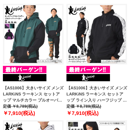
直輸入 105484
【AS1006】大きいサイズ メンズ
【AS1006】大きいサイズ メンズ
LARKiNS ラーキンス セットア
LARKiNS ラーキンス セットア
ップ マルチカラー プルオーバー
ップ ライン入り ハーフジップ ト
パーカー ld652-524
定価 ￥8,789(税込)
レーナー ld150-524
定価 ￥8,789(税込)
￥7,910(税込)
￥7,910(税込)