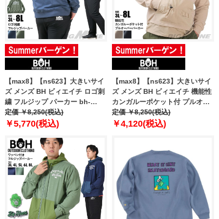
【max8】【ns623】大きいサイ
【max8】【ns623】大きいサイ
ズ メンズ BH ビィエイチ ロゴ刺
ズ メンズ BH ビィエイチ 機能性
繍 フルジップ パーカー bh-
カンガルーポケット付 プルオー
sw250103
定価 ￥8,250(税込)
バー パーカー bh-sw250102
定価 ￥8,250(税込)
￥5,770(税込)
￥4,120(税込)