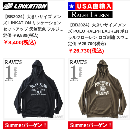
【BB2024】大きいサイズ メン
ズ LINKATION リンケーション
【BB2024】大きいサイズ メン
セットアップ 天竺配色 フルジッ
ズ POLO RALPH LAUREN ポロ
プ パーカー アスレジャー スポー
定価 ￥9,889(税込)
ラルフローレン ロゴ刺繍 スウェ
ツウェア lk-cj240408
￥8,400(税込)
ット トレーナー USA直輸入
定価 ￥29,700(税込)
710941833-009
￥26,730(税込)