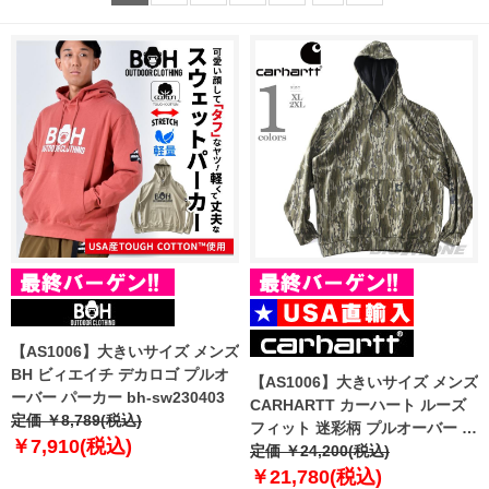
【AS1006】大きいサイズ メンズ
BH ビィエイチ デカロゴ プルオ
【AS1006】大きいサイズ メンズ
ーバー パーカー bh-sw230403
CARHARTT カーハート ルーズ
定価 ￥8,789(税込)
フィット 迷彩柄 プルオーバー パ
￥7,910(税込)
ーカー Loose Fit Midweight
定価 ￥24,200(税込)
Camo Graphic Sweatshirt USA
￥21,780(税込)