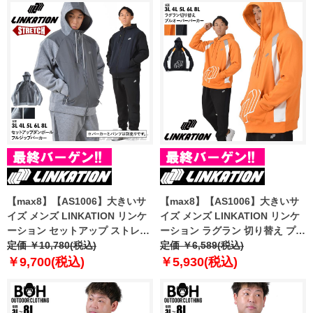
【max8】【AS1006】大きいサ
【max8】【AS1006】大きいサ
イズ メンズ LINKATION リンケ
イズ メンズ LINKATION リンケ
ーション セットアップ ストレッ
ーション ラグラン 切り替え プル
チ ダンボール フルジップ パーカ
定価 ￥10,780(税込)
オーバー パーカー アスレジャー
定価 ￥6,589(税込)
ー アスレジャー スポーツウェア
スポーツウェア lk-sw230407
￥9,700(税込)
￥5,930(税込)
lk-cj230408