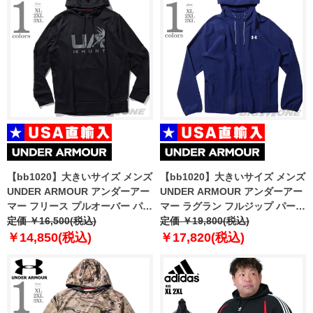
【bb1020】大きいサイズ メンズ
【bb1020】大きいサイズ メンズ
UNDER ARMOUR アンダーアー
UNDER ARMOUR アンダーアー
マー フリース プルオーバー パー
マー ラグラン フルジップ パーカ
カー Fleece Hunt Logo Hoodie
定価 ￥16,500(税込)
ー ウィンドブレーカー USA直輸
定価 ￥19,800(税込)
USA直輸入 1375114-001
入 1377171-468
￥14,850(税込)
￥17,820(税込)