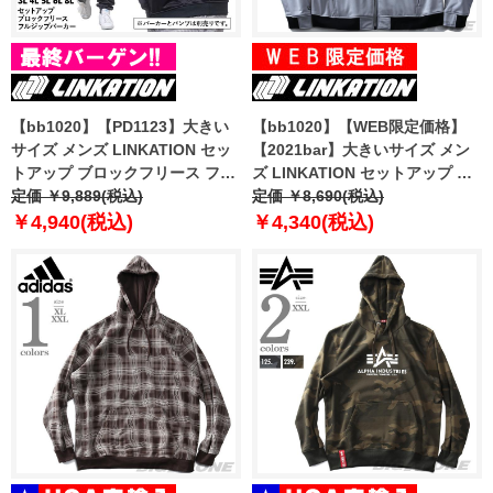
【bb1020】【PD1123】大きい
【bb1020】【WEB限定価格】
サイズ メンズ LINKATION セッ
【2021bar】大きいサイズ メン
トアップ ブロックフリース フル
ズ LINKATION セットアップ 防
ジップ パーカー ストレッチ 防風
定価 ￥9,889(税込)
風 フルジップ カット パーカー
定価 ￥8,690(税込)
機能 アスレジャー スポーツウェ
撥水加工 アスレジャー スポーツ
￥4,940(税込)
￥4,340(税込)
ア la-cj220420
ウェア la-cj200426