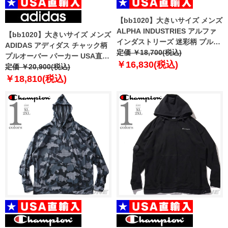
【bb1020】大きいサイズ メンズ
ALPHA INDUSTRIES アルファ
【bb1020】大きいサイズ メンズ
インダストリーズ 迷彩柄 プルオ
ADIDAS アディダス チャック柄
ーバー パーカー Basic hoody
定価 ￥18,700(税込)
プルオーバー パーカー USA直輸
Camo USA直輸入 178312c
￥16,830(税込)
入 hk2750
定価 ￥20,900(税込)
￥18,810(税込)