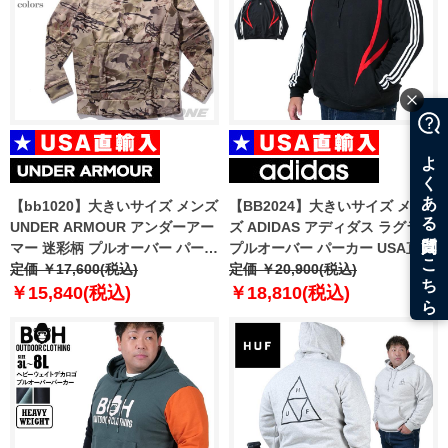
【bb1020】大きいサイズ メンズ
【BB2024】大きいサイズ メン
UNDER ARMOUR アンダーアー
ズ ADIDAS アディダス ラグラン
マー 迷彩柄 プルオーバー パーカ
プルオーバー パーカー USA直輸
ー Storm Camo Kangzip
定価 ￥17,600(税込)
入 ix9644
定価 ￥20,900(税込)
Hoodie USA直輸入 1375113-
￥15,840(税込)
￥18,810(税込)
989