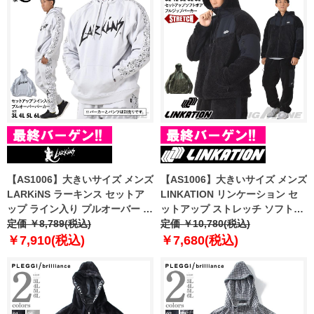
【AS1006】大きいサイズ メンズ
【AS1006】大きいサイズ メンズ
LARKiNS ラーキンス セットア
LINKATION リンケーション セ
ップ ライン入り プルオーバー パ
ットアップ ストレッチ ソフトボ
ーカー ld651-524
定価 ￥8,789(税込)
ア フルジップ パーカー アスレジ
定価 ￥10,780(税込)
ャー スポーツウェア lkb-230502
￥7,910(税込)
￥7,680(税込)