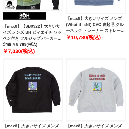
【max8】大きいサイズ メンズ
(What it isNt) CVC 裏起毛 クル
【max8】【SB0322】大きいサ
ーネック トレーナー ストレート
イズ メンズ BH ビィエイチ ワッ
ネイビー 1278-4696-3 3L 4L 5L
￥10,780(税込)
ペン付き フルジップ パーカー
6L 8L
bh-sw240102
定価 ￥8,789(税込)
￥7,030(税込)
【max8】大きいサイズ メンズ
【max8】大きいサイズ メンズ