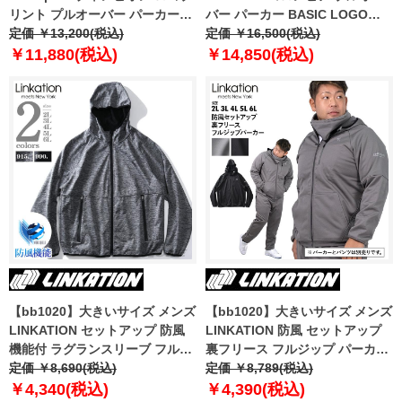
リント プルオーバー パーカー
バー パーカー BASIC LOGO
USA直輸入 s9441pg586mda
定価 ￥13,200(税込)
HOODIE USA直輸入 1681661
定価 ￥16,500(税込)
￥11,880(税込)
￥14,850(税込)
【bb1020】大きいサイズ メンズ
【bb1020】大きいサイズ メンズ
LINKATION セットアップ 防風
LINKATION 防風 セットアップ
機能付 ラグランスリーブ フルジ
裏フリース フルジップ パーカー
ップ パーカー アスレジャー スポ
定価 ￥8,690(税込)
la-cj210414
定価 ￥8,789(税込)
ーツウェア la-cj190429
￥4,340(税込)
￥4,390(税込)