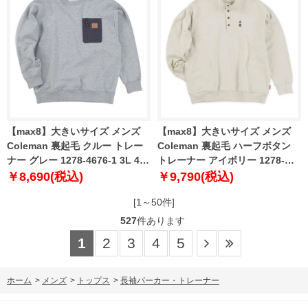
【max8】大きいサイズ メンズ
【max8】大きいサイズ メンズ
Coleman 裏起毛 クルー トレー
Coleman 裏起毛 ハーフボタン
ナー グレー 1278-4676-1 3L 4L
トレーナー アイボリー 1278-
5L 6L 8L
4677-1 3L 4L 5L 6L 8L
￥8,690(税込)
￥9,790(税込)
[1～50件]
527
件あります
1
2
3
4
5
ホーム
>
メンズ
>
トップス
>
長袖パーカー・トレーナー