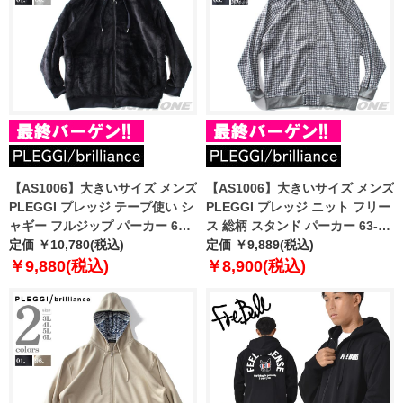
【AS1006】大きいサイズ メンズ
【AS1006】大きいサイズ メンズ
PLEGGI プレッジ テープ使い シ
PLEGGI プレッジ ニット フリー
ャギー フルジップ パーカー 63-
ス 総柄 スタンド パーカー 63-
80120-2
定価 ￥10,780(税込)
80212-2
定価 ￥9,889(税込)
￥9,880(税込)
￥8,900(税込)