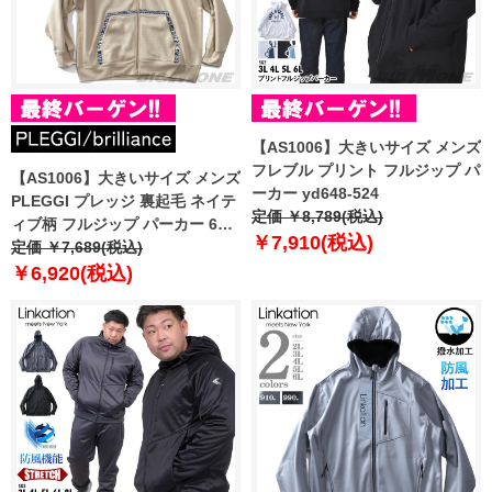
【AS1006】大きいサイズ メンズ
フレブル プリント フルジップ パ
【AS1006】大きいサイズ メンズ
ーカー yd648-524
PLEGGI プレッジ 裏起毛 ネイテ
定価 ￥8,789(税込)
ィブ柄 フルジップ パーカー 63-
￥7,910(税込)
80892-2
定価 ￥7,689(税込)
￥6,920(税込)