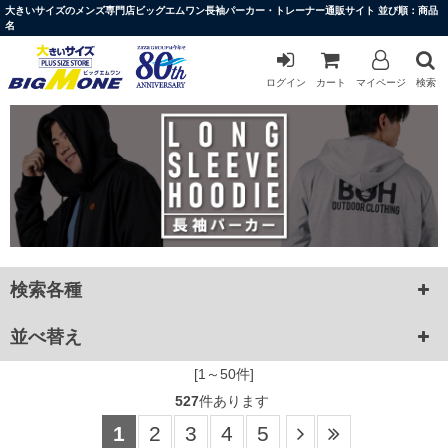
大きいサイズのメンズ専門店ビッグエムワン長袖パーカー・トレーナー通販サイト 並び順：商品
名
ログイン
カート
マイページ
検索
検索各種
並べ替え
[1～50件]
527
件あります
1
2
3
4
5