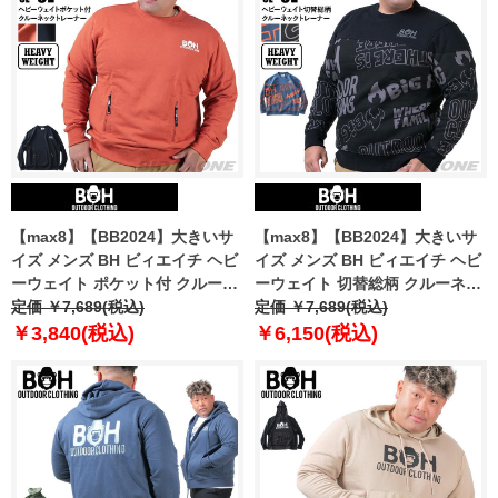
【max8】【BB2024】大きいサ
【max8】【BB2024】大きいサ
イズ メンズ BH ビィエイチ ヘビ
イズ メンズ BH ビィエイチ ヘビ
ーウェイト ポケット付 クルーネ
ーウェイト 切替総柄 クルーネッ
ック トレーナー bh-sw240402
定価 ￥7,689(税込)
ク トレーナー bh-sw240403
定価 ￥7,689(税込)
￥3,840(税込)
￥6,150(税込)