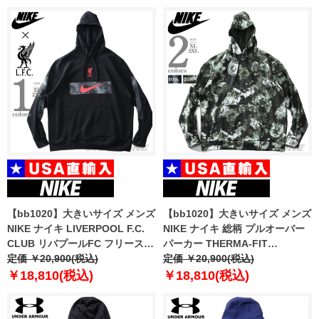
【bb1020】大きいサイズ メンズ
【bb1020】大きいサイズ メンズ
NIKE ナイキ LIVERPOOL F.C.
NIKE ナイキ 総柄 プルオーバー
CLUB リバプールFC フリース
パーカー THERMA-FIT
プルオーバー パーカー USA直輸
定価 ￥20,900(税込)
PULLOVER FITNESS HOODIE
定価 ￥20,900(税込)
入 dn3119
USA直輸入 dq4836
￥18,810(税込)
￥18,810(税込)