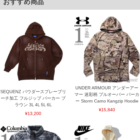
おすすめ商品
返品交換希望の方は、商品到着後1週間以内にご連絡ください。
下着(肌着)やワイシャツは商品の性質上、返品交換不可とさせて頂いております。予め
ご了承くださいませ。
※【ボトムの裾上げをご希望の場合】
裾上げ料金は500円+税となります。
備考欄に股下●cmとご記入下さい。（裾上げ無料対象商品は1本につき税込6,000円以
上の品が対象。1本5,999円以下の商品は有料（500円+税）となります。）
出荷まで約1週間～20日間程お時間を頂く場合がございます。
尚、裾上げした商品は返品・交換不可となりますので、予めご了承下さい。
一部、お直しに対応出来ない商品がございます。(例：裾にファスナーや調節ひもが付
いている、極端なデザインが施されている等)
※商品によって若干のサイズの誤差がございます。また、お客様がご使用の環境（コ
ンピュータ画面）によって、商品の色味が若干異なる場合がございます。予めご了承
ください。
※当店での掲載商品は、実店鋪と在庫を共用しておりますので店頭での売り違い、店
舗からのお取り寄せ等により、お客様にご迷惑をお掛けしてしまう場合がございま
UNDER ARMOUR アンダーアー
す。そのようなことがない様最大限に努めておりますが、もしあった場合速やかにご
SEQUENZ パウダースプレーブリ
連絡させて頂きますので予めご了承ください。
マー 迷彩柄 プルオーバー パーカ
ーチ加工 フルジップ パーカー ブ
ー Storm Camo Kangzip Hoodie
ラウン 3L 4L 5L 6L
ITEM INTRODUCTION
¥15,840
¥13,200