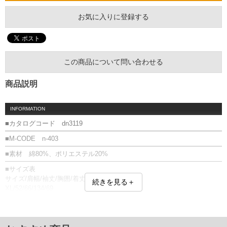
お気に入りに登録する
この商品について問い合わせる
商品説明
INFORMATION
■カタログコード dn3119
■M-CODE n-403
■素材 綿80%、ポリエステル20%
■サイズ表
サイズ/肩幅/袖丈/胸囲/着丈
続きを見る＋
XL/52/66/134/69
2XL/53/67/142/72
単位はcm
※【返品交換について】