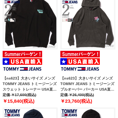
【ns623】大きいサイズ メンズ
【ns623】大きいサイズ メンズ
TOMMY JEANS トミージーンズ
TOMMY JEANS トミージーンズ
スウェット トレーナー USA直輸
プルオーバー パーカー USA直輸
入 dm0dm21640
定価 ￥17,600(税込)
入 dm0dm21798
定価 ￥26,400(税込)
￥15,840(税込)
￥23,760(税込)