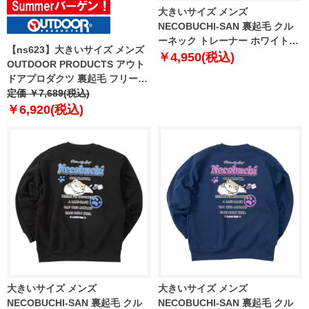
大きいサイズ メンズ
NECOBUCHI-SAN 裏起毛 クル
ーネック トレーナー ホワイト杢
【ns623】大きいサイズ メンズ
1258-5356-1 3L 4L 5L 6L 8L
￥4,950(税込)
OUTDOOR PRODUCTS アウト
ドアプロダクツ 裏起毛 フリース
フルジップ パーカー c6569e
定価 ￥7,689(税込)
￥6,920(税込)
大きいサイズ メンズ
大きいサイズ メンズ
NECOBUCHI-SAN 裏起毛 クル
NECOBUCHI-SAN 裏起毛 クル