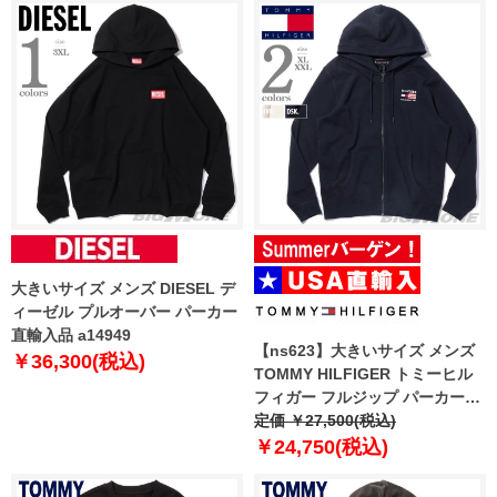
大きいサイズ メンズ DIESEL デ
ィーゼル プルオーバー パーカー
直輸入品 a14949
【ns623】大きいサイズ メンズ
￥36,300(税込)
TOMMY HILFIGER トミーヒル
フィガー フルジップ パーカー
USA直輸入 mw0mw39691
定価 ￥27,500(税込)
￥24,750(税込)