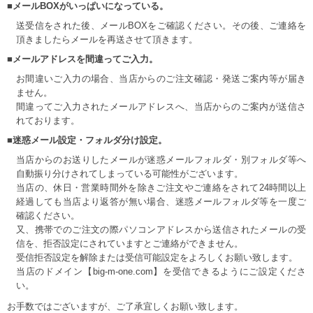
■メールBOXがいっぱいになっている。
送受信をされた後、メールBOXをご確認ください。その後、ご連絡を
頂きましたらメールを再送させて頂きます。
■メールアドレスを間違ってご入力。
お間違いご入力の場合、当店からのご注文確認・発送ご案内等が届き
ません。
間違ってご入力されたメールアドレスへ、当店からのご案内が送信さ
れております。
■迷惑メール設定・フォルダ分け設定。
当店からのお送りしたメールが迷惑メールフォルダ・別フォルダ等へ
自動振り分けされてしまっている可能性がございます。
当店の、休日・営業時間外を除きご注文やご連絡をされて24時間以上
経過しても当店より返答が無い場合、迷惑メールフォルダ等を一度ご
確認ください。
又、携帯でのご注文の際パソコンアドレスから送信されたメールの受
信を、拒否設定にされていますとご連絡ができません。
受信拒否設定を解除または受信可能設定をよろしくお願い致します。
当店のドメイン【big-m-one.com】を受信できるようにご設定くださ
い。
お手数ではございますが、ご了承宜しくお願い致します。