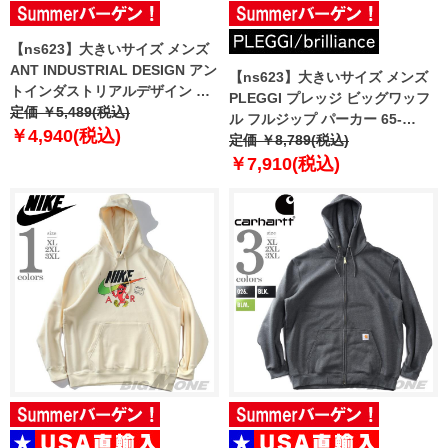
【ns623】大きいサイズ メンズ
ANT INDUSTRIAL DESIGN アン
【ns623】大きいサイズ メンズ
トインダストリアルデザイン ス
PLEGGI プレッジ ビッグワッフ
トレッチ ダンボール ホログラム
定価 ￥5,489(税込)
ル フルジップ パーカー 65-
プリント トレーナー 12537005
￥4,940(税込)
78428-2
定価 ￥8,789(税込)
【t2503】
￥7,910(税込)