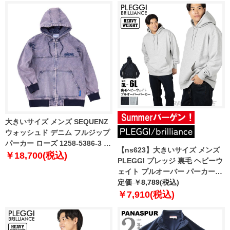
大きいサイズ メンズ SEQUENZ
ウォッシュド デニム フルジップ
パーカー ローズ 1258-5386-3 3L
【ns623】大きいサイズ メンズ
4L 5L 6L
￥18,700(税込)
PLEGGI プレッジ 裏毛 ヘビーウ
ェイト プルオーバー パーカー
65-78572-2 【t2503】
定価 ￥8,789(税込)
￥7,910(税込)