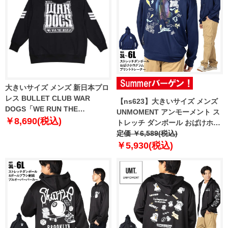
大きいサイズ メンズ 新日本プロ
レス BULLET CLUB WAR
【ns623】大きいサイズ メンズ
DOGS「WE RUN THE
UNMOMENT アンモーメント ス
WORLD」 プル パーカー ブラッ
￥8,690(税込)
トレッチ ダンボール おばけホロ
ク 1278-5672-1 3L 4L 5L 6L 8L
グラムプリント トレーナー
定価 ￥6,589(税込)
12537006 【t2503】
￥5,930(税込)