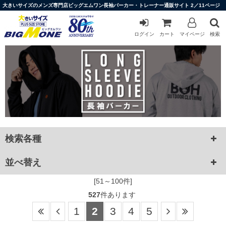
大きいサイズのメンズ専門店ビッグエムワン長袖パーカー・トレーナー通販サイト 2／11ページ
ログイン
カート
マイページ
検索
検索各種
並べ替え
[51～100件]
527
件あります
1
2
3
4
5