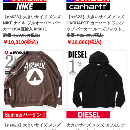
【ns623】大きいサイズ メンズ
【ns623】大きいサイズ メンズ
NIKE ナイキ プルオーバー パー
CARHARTT カーハート フルジ
カー USA直輸入 ih5071
ップ パーカー ルーズフィット
定価 ￥20,900(税込)
MIDWEIGHT FULL-ZIP USA直
定価 ￥22,000(税込)
輸入 k122
￥18,810(税込)
￥19,800(税込)
【ns623】大きいサイズ メンズ
大きいサイズ メンズ DIESEL デ