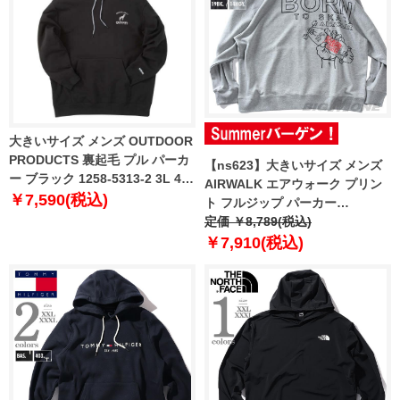
大きいサイズ メンズ OUTDOOR
PRODUCTS 裏起毛 プル パーカ
【ns623】大きいサイズ メンズ
ー ブラック 1258-5313-2 3L 4L
AIRWALK エアウォーク プリン
5L 6L 8L
￥7,590(税込)
ト フルジップ パーカー
awm53309az
定価 ￥8,789(税込)
￥7,910(税込)