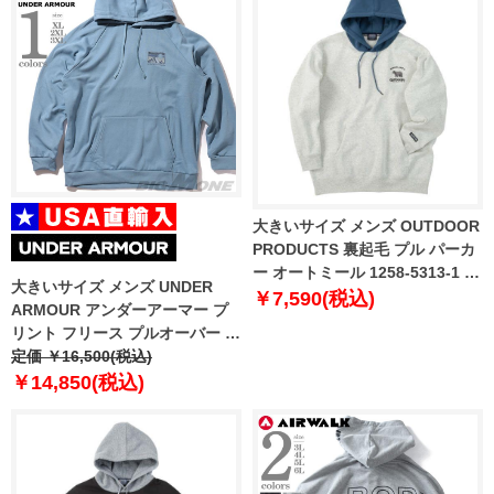
大きいサイズ メンズ OUTDOOR
PRODUCTS 裏起毛 プル パーカ
ー オートミール 1258-5313-1 3L
大きいサイズ メンズ UNDER
4L 5L 6L 8L
￥7,590(税込)
ARMOUR アンダーアーマー プ
リント フリース プルオーバー パ
ーカー USA直輸入 6010691-418
定価 ￥16,500(税込)
￥14,850(税込)