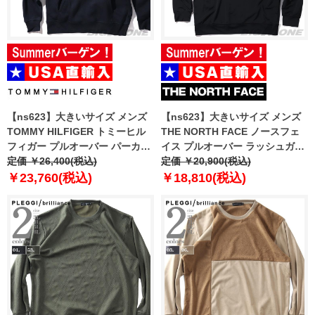
【ns623】大きいサイズ メンズ
【ns623】大きいサイズ メンズ
TOMMY HILFIGER トミーヒル
THE NORTH FACE ノースフェ
フィガー プルオーバー パーカー
イス プルオーバー ラッシュガー
USA直輸入 mw0mw10752
定価 ￥26,400(税込)
ド パーカー USA直輸入
定価 ￥20,900(税込)
nm5pp05a
￥23,760(税込)
￥18,810(税込)