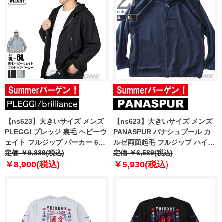
【ns623】大きいサイズ メンズ
【ns623】大きいサイズ メンズ
PLEGGI プレッジ 裏毛 ヘビーウ
PANASPUR パナシュプール カ
ェイト フルジップ パーカー 65-
ルゼ両面起毛 フルジップ ハイネ
78589-2 【t2503】
定価 ￥9,889(税込)
ック トレーナー 5401-606z
定価 ￥6,589(税込)
￥8,900(税込)
￥5,930(税込)