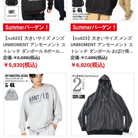
【ns623】大きいサイズ メンズ
【ns623】大きいサイズ メンズ
UNMOMENT アンモーメント ス
UNMOMENT アンモーメント ス
トレッチ ダンボール 8ボールブ
トレッチ ダンボール おばけ発砲
ラシ刺繍 プルオーバー パーカー
定価 ￥6,589(税込)
プリント フルジップ パーカー
定価 ￥7,689(税込)
12537007 【t2503】
12537008 【t2503】
￥5,930(税込)
￥6,920(税込)