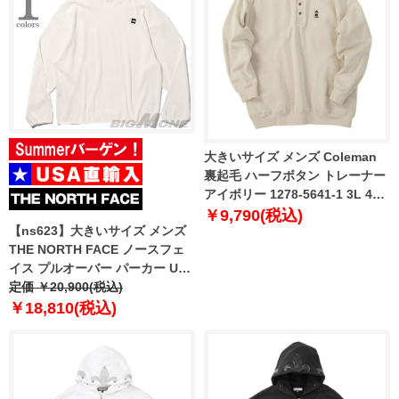
大きいサイズ メンズ Coleman
裏起毛 ハーフボタン トレーナー
アイボリー 1278-5641-1 3L 4L
5L 6L 8L
￥9,790(税込)
【ns623】大きいサイズ メンズ
THE NORTH FACE ノースフェ
イス プルオーバー パーカー USA
直輸入 nm5pr01l
定価 ￥20,900(税込)
￥18,810(税込)