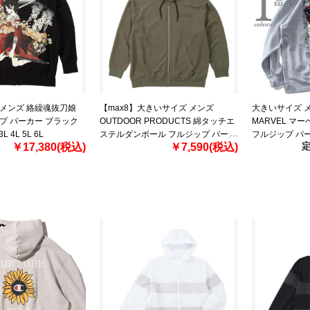
 メンズ 絡繰魂抜刀娘
【max8】大きいサイズ メンズ
大きいサイズ メ
プ パーカー ブラック
OUTDOOR PRODUCTS 綿タッチエ
MARVEL マ
3L 4L 5L 6L
ステルダンボール フルジップ パーカ
フルジップ パーカ
定
￥17,380(税込)
￥7,590(税込)
ー カーキ 1258-5311-3 3L 4L 5L 6L
ARACHKNIGHT
7L 8L
輸入 pf00824