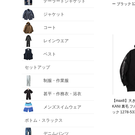
テーラードジャケット
ー ブラック 127
6L
ジャケット
コート
レインウエア
ベスト
セットアップ
制服・作業服
甚平・作務衣・浴衣
【max8】大
KANI 裏毛 
メンズスイムウェア
ック 1278-5336
ボトム・スラックス
デニムパンツ