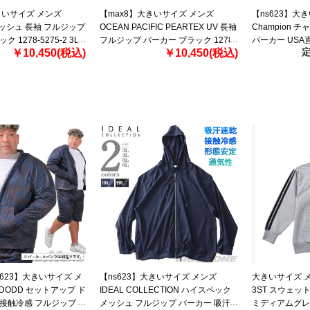
きいサイズ メンズ
【max8】大きいサイズ メンズ
【ns623】大
メッシュ 長袖 フルジップ
OCEAN PACIFIC PEARTEX UV 長袖
Champion 
 1278-5275-2 3L
フルジップ パーカー ブラック 1278-
パーカー USA直輸
定
￥10,450(税込)
￥10,450(税込)
5281-2 3L 4L 5L 6L 8L
407d55
s623】大きいサイズ メ
【ns623】大きいサイズ メンズ
大きいサイズ メン
L DODD セットアップ ド
IDEAL COLLECTION ハイスペック
3ST スウェッ
 接触冷感 フルジップ
メッシュ フルジップ パーカー 吸汗
ミディアムグレーヘ