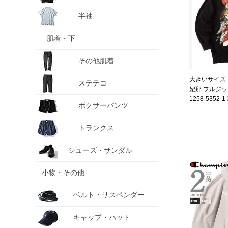
半袖
肌着・下
その他肌着
大きいサイズ
ステテコ
妃那 フルジッ
1258-5352-1 
ボクサーパンツ
トランクス
シューズ・サンダル
小物・その他
ベルト・サスペンダー
キャップ・ハット