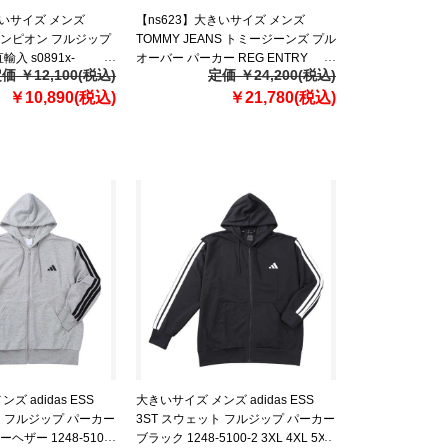
きいサイズ メンズ
【ns623】大きいサイズ メンズ
チャンピオン フルジップ
TOMMY JEANS トミージーンズ プル
入 s0891x-
オーバー パーカー REG ENTRY
価 ￥12,100(税込)
定価 ￥24,200(税込)
GRAPHIC HOODIE EXT USA直輸入
￥10,890(税込)
dm0dm20257
￥21,780(税込)
ズ adidas ESS
大きいサイズ メンズ adidas ESS
ト フルジップ パーカー
3ST スウェット フルジップ パーカー
ザー 1248-5100-
ブラック 1248-5100-2 3XL 4XL 5XL