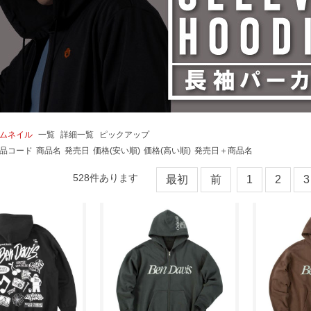
ムネイル
一覧
詳細一覧
ピックアップ
品コード
商品名
発売日
価格(安い順)
価格(高い順)
発売日＋商品名
528
件あります
最初
前
1
2
3