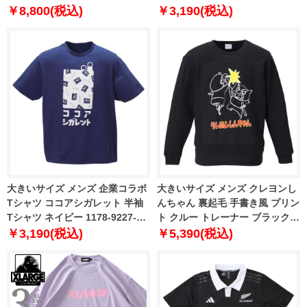
4L 5L 6L 8L
￥8,800(税込)
￥3,190(税込)
大きいサイズ メンズ 企業コラボ
大きいサイズ メンズ クレヨンし
Tシャツ ココアシガレット 半袖
んちゃん 裏起毛 手書き風 プリン
Tシャツ ネイビー 1178-9227-1
ト クルー トレーナー ブラック
3L 4L 5L 6L 8L
1178-9346-1 3L 4L 5L 6L 8L
￥3,190(税込)
￥5,390(税込)