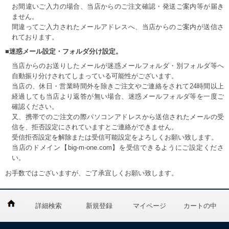
お間違いご入力の場合、当店からのご注文確認・発送ご案内等が届き
ません。
間違ってご入力されたメールアドレスへ、当店からのご案内が送信さ
れております。
■迷惑メール設定・フォルダ分け設定。
当店からのお送りしたメールが迷惑メールフォルダ・別フォルダ等へ
自動振り分けされてしまっている可能性がございます。
当店の、休日・営業時間外を除きご注文やご連絡をされて24時間以上
経過しても当店より返答が無い場合、迷惑メールフォルダ等を一度ご
確認ください。
又、携帯でのご注文の際パソコンアドレスから送信されたメールの受
信を、拒否設定にされていますとご連絡ができません。
受信拒否設定を解除または受信可能設定をよろしくお願い致します。
当店のドメイン【big-m-one.com】を受信できるようにご設定くださ
い。
お手数ではございますが、ご了承宜しくお願い致します。
詳細検索
新規登録
マイページ
カートの中