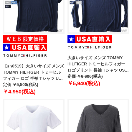
大きいサイズ メンズ TOMMY
HILFIGER トミーヒルフィガー
【sh0519】大きいサイズ メンズ
ロゴプリント 長袖 Tシャツ USA
TOMMY HILFIGER トミーヒル
直輸入 09t4329
定価 ￥6,600(税込)
フィガー ロゴ 半袖 Tシャツ USA
￥5,940(税込)
直輸入 09t4161
定価 ￥5,500(税込)
￥4,950(税込)