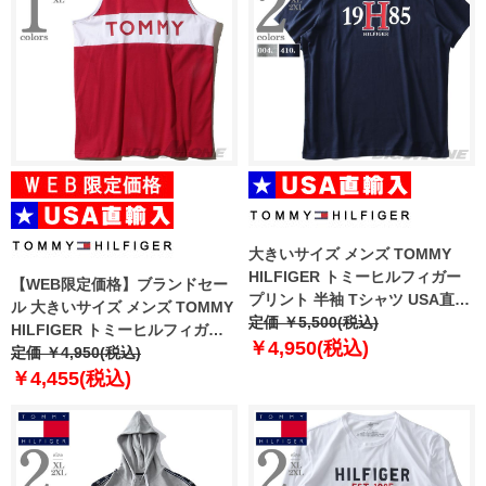
大きいサイズ メンズ TOMMY
HILFIGER トミーヒルフィガー
【WEB限定価格】ブランドセー
プリント 半袖 Tシャツ USA直輸
ル 大きいサイズ メンズ TOMMY
入 09t3957
定価 ￥5,500(税込)
HILFIGER トミーヒルフィガー
￥4,950(税込)
ロゴプリント タンクトップ USA
定価 ￥4,950(税込)
直輸入 09t3547
￥4,455(税込)