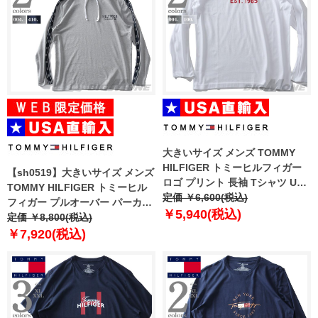
大きいサイズ メンズ TOMMY
HILFIGER トミーヒルフィガー
【sh0519】大きいサイズ メンズ
ロゴ プリント 長袖 Tシャツ USA
TOMMY HILFIGER トミーヒル
直輸入 09t4112
定価 ￥6,600(税込)
フィガー プルオーバー パーカー
￥5,940(税込)
USA直輸入 09t4088
定価 ￥8,800(税込)
￥7,920(税込)