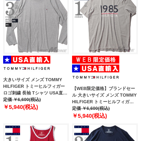
大きいサイズ メンズ TOMMY
HILFIGER トミーヒルフィガー
【WEB限定価格】ブランドセー
ロゴ刺繍 長袖 Tシャツ USA直輸
ル 大きいサイズ メンズ TOMMY
入 09t3118
定価 ￥6,600(税込)
HILFIGER トミーヒルフィガー
￥5,940(税込)
プリント 半袖 Tシャツ USA直輸
定価 ￥6,600(税込)
入 09t3429
￥5,940(税込)