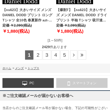
【ns623】大きいサイズ メンズ
【爆割T】【ns623】大きいサイ
DANIEL DODD プリント ロング
ズ メンズ DANIEL DODD ドライ
Tシャツ 全10色 春夏新作 azt-
プリント 半袖 Tシャツ 吸汗速乾
2601pt1 【fre】
定価 ￥2,090(税込)
春夏新作 azt-2602dry1 【fre】
定価 ￥2,090(税込)
￥1,880(税込)
￥1,880(税込)
[1～50件]
2429
件あります
1
2
3
4
5
ホーム
>
メンズ
>
トップス
PC
スマートフォン
※ご注文確認メールが届かないお客様へ
当店からのご注文確認メール等が届かない場合、下記の可能性がござい