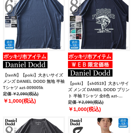
【tenN】【poki】大きいサイズ
メンズ DANIEL DODD 無地 半袖
【poki】【sh0519】大きいサイ
Tシャツ azt-009005k
ズ メンズ DANIEL DODD プリン
定価 ￥2,090(税込)
ト 半袖 Tシャツ 全8色 azt-
￥1,000(税込)
2202pt4
定価 ￥2,090(税込)
￥1,000(税込)