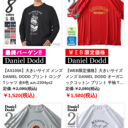
【AS1006】大きいサイズ メンズ
【WEB限定価格】大きいサイズ
DANIEL DODD プリント ロング
メンズ DANIEL DODD オーガニ
Tシャツ 全8色 azt-2304pt2
ックコットン プリント 半袖 Tシ
定価 ￥2,090(税込)
ャツ MICHIGAN azt-210219
定価 ￥2,090(税込)
￥1,520(税込)
￥1,580(税込)