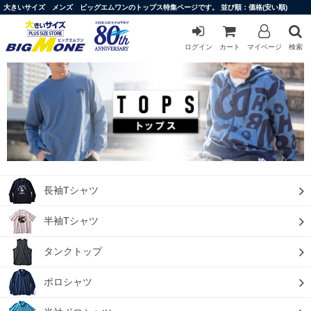
大きいサイズ メンズ ビッグエムワンのトップス特集ページです。 並び順：価格(安い順)
ログイン
カート
マイページ
検索
長袖Tシャツ
半袖Tシャツ
タンクトップ
ポロシャツ