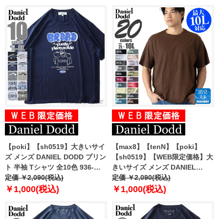
【poki】【sh0519】大きいサイ
【max8】【tenN】【poki】
ズ メンズ DANIEL DODD プリン
【sh0519】【WEB限定価格】大
ト 半袖 Tシャツ 全10色 936-
きいサイズ メンズ DANIEL
t2202pt4
定価 ￥2,090(税込)
DODD 半袖 Tシャツ 無地 半袖T
定価 ￥2,090(税込)
シャツ 10L対応 azt-009005 緊急
￥1,000(税込)
￥1,000(税込)
セール 【t2502】