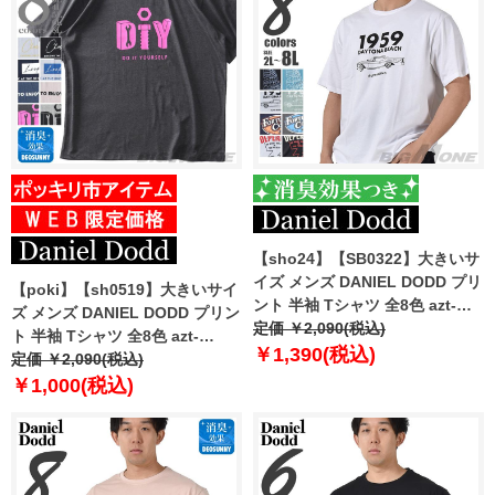
【sho24】【SB0322】大きいサ
イズ メンズ DANIEL DODD プリ
【poki】【sh0519】大きいサイ
ント 半袖 Tシャツ 全8色 azt-
ズ メンズ DANIEL DODD プリン
2402pt1
定価 ￥2,090(税込)
ト 半袖 Tシャツ 全8色 azt-
￥1,390(税込)
2202pt5
定価 ￥2,090(税込)
￥1,000(税込)