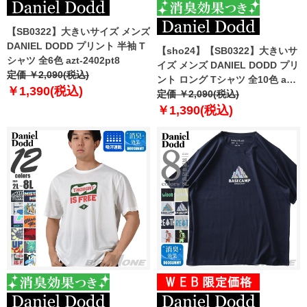
【SB0322】大きいサイズ メンズ
DANIEL DODD プリント 半袖 T
【sho24】【SB0322】大きいサ
シャツ 全6色 azt-2402pt8
イズ メンズ DANIEL DODD プリ
定価 ￥2,090(税込)
ント ロング Tシャツ 全10色 azt-
￥1,390(税込)
2401pt1
定価 ￥2,090(税込)
￥1,390(税込)