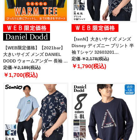
【tenN】大きいサイズ メンズ
Disney ディズニー プリント 半
【WEB限定価格】【2021bar】
袖 Tシャツ 32603201
大きいサイズ メンズ DANIEL
【uk0312】
定価 ￥2,178(税込)
DODD ウォームアンダー 長袖 T
￥1,790(税込)
シャツ コンプレッション 裏ピー
定価 ￥2,189(税込)
チ起毛 azit-210501
￥1,700(税込)