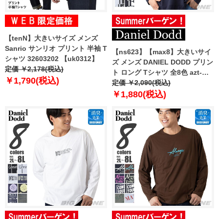
【tenN】大きいサイズ メンズ
Sanrio サンリオ プリント 半袖 T
【ns623】【max8】大きいサイ
シャツ 32603202 【uk0312】
ズ メンズ DANIEL DODD プリン
定価 ￥2,178(税込)
ト ロング Tシャツ 全8色 azt-
￥1,790(税込)
2504pt1 【t2502】
定価 ￥2,090(税込)
￥1,880(税込)