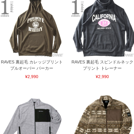
3L/136/87/136/60/61
4L/146/89/146/62/62
5L/156/91/156/64/63
6L/166/93/166/66/64
単位はcm
※【返品交換について】
返品交換希望の方は、商品到着後1週間以内にご連絡ください。
下着(肌着)やワイシャツは商品の性質上、返品交換不可とさせて頂いております。予め
ご了承くださいませ。
※【ボトムの裾上げをご希望の場合】
裾上げ料金は500円+税となります。
RAVES 裏起毛 カレッジプリント
RAVES 裏起毛 スピンドルネック
備考欄に股下●cmとご記入下さい。（裾上げ無料対象商品は1本につき税込6,000円以
プルオーバー パーカー
プリント トレーナー
上の品が対象。1本5,999円以下の商品は有料（500円+税）となります。）
出荷まで約1週間～20日間程お時間を頂く場合がございます。
¥2,990
¥2,990
尚、裾上げした商品は返品・交換不可となりますので、予めご了承下さい。
一部、お直しに対応出来ない商品がございます。(例：裾にファスナーや調節ひもが付
いている、極端なデザインが施されている等)
※商品によって若干のサイズの誤差がございます。また、お客様がご使用の環境（コ
ンピュータ画面）によって、商品の色味が若干異なる場合がございます。予めご了承
ください。
※当店での掲載商品は、実店鋪と在庫を共用しておりますので店頭での売り違い、店
舗からのお取り寄せ等により、お客様にご迷惑をお掛けしてしまう場合がございま
す。そのようなことがない様最大限に努めておりますが、もしあった場合速やかにご
連絡させて頂きますので予めご了承ください。