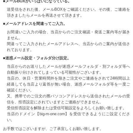
■メールBOXがいっぱいになっている。
送受信をされた後、メールBOXをご確認ください。その後、ご連絡を
頂きましたらメールを再送させて頂きます。
■メールアドレスを間違ってご入力。
お間違いご入力の場合、当店からのご注文確認・発送ご案内等が届き
ません。
間違ってご入力されたメールアドレスへ、当店からのご案内が送信さ
れております。
■迷惑メール設定・フォルダ分け設定。
当店からのお送りしたメールが迷惑メールフォルダ・別フォルダ等へ
自動振り分けされてしまっている可能性がございます。
当店の、休日・営業時間外を除きご注文やご連絡をされて24時間以上
経過しても当店より返答が無い場合、迷惑メールフォルダ等を一度ご
確認ください。
又、携帯でのご注文の際パソコンアドレスから送信されたメールの受
信を、拒否設定にされていますとご連絡ができません。
受信拒否設定を解除または受信可能設定をよろしくお願い致します。
当店のドメイン【big-m-one.com】を受信できるようにご設定くださ
い。
お手数ではございますが、ご了承宜しくお願い致します。