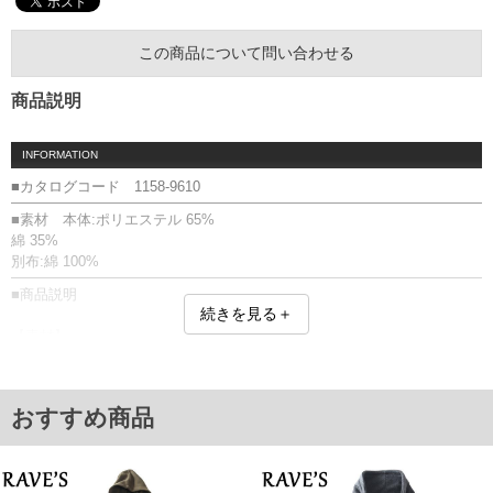
この商品について問い合わせる
商品説明
INFORMATION
■カタログコード 1158-9610
■素材 本体:ポリエステル 65%
綿 35%
別布:綿 100%
■商品説明
続きを見る＋
【素材】
肌触りの良い裏地素材のスウェット生地、裾のヒョウ柄部分は張りのあ
る布帛のシャツ生地。
裾サイドファスナー／プリント(ラバー)／フェイクレイヤード／裏毛／リ
おすすめ商品
ブ(袖口)／裾生地切り替え／バックデザイン無
■サイズ表
サイズ/バスト/総丈/裾周り/肩幅/袖丈