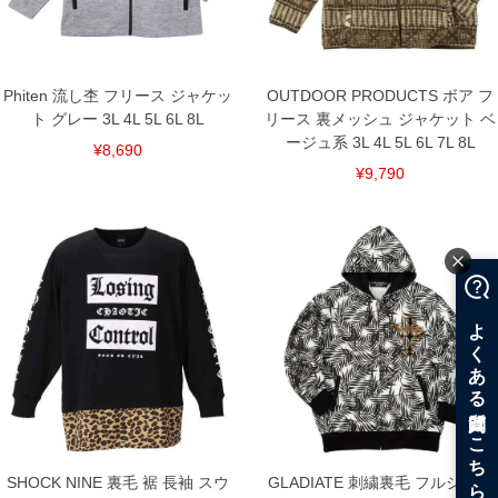
DETAIL
Phiten 流し杢 フリース ジャケッ
OUTDOOR PRODUCTS ボア フ
ト グレー 3L 4L 5L 6L 8L
リース 裏メッシュ ジャケット ベ
ージュ系 3L 4L 5L 6L 7L 8L
¥8,690
¥9,790
SHOCK NINE 裏毛 裾 長袖 スウ
GLADIATE 刺繍裏毛 フルジップ