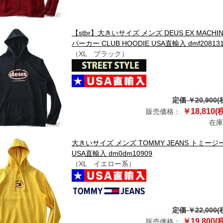
【stbr】大きいサイズ メンズ DEUS EX MAC
パーカー CLUB HOODIE USA直輸入 dmf20813
（XL ブラック）
定価 ￥20,900(
￥18,810(
販売価格：
在庫
大きいサイズ メンズ TOMMY JEANS トミージーン
USA直輸入 dm0dm10909
（XL イエロー系）
定価 ￥22,000(
￥19,800(
販売価格：