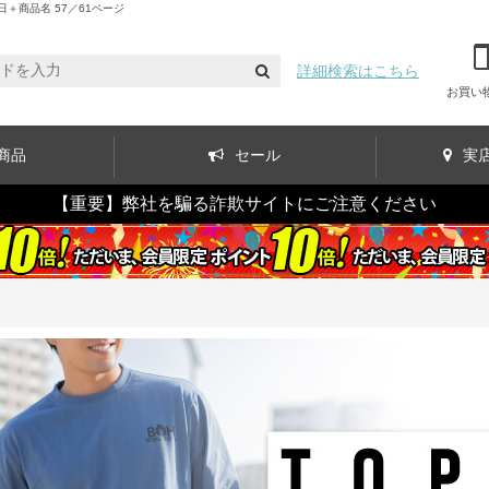
＋商品名 57／61ページ
詳細検索はこちら
お買い
商品
セール
実
【重要】弊社を騙る詐欺サイトにご注意ください