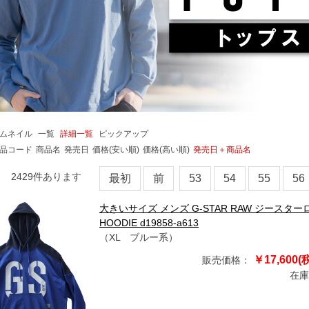
ムネイル
一覧
詳細一覧
ピックアップ
品コード
商品名
発売日
価格(安い順)
価格(高い順)
発売日＋商品名
2429
件あります
最初
前
53
54
55
56
大きいサイズ メンズ G-STAR RAW ジースターロ
HOODIE d19858-a613
（XL ブルー系）
￥17,600(
販売価格：
在庫