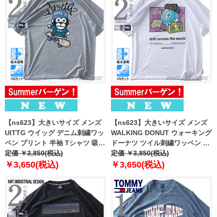
【ns623】大きいサイズ メンズ
【ns623】大きいサイズ メンズ
UITTG ウイッグ デニム刺繍ワッ
WALKING DONUT ウォーキング
ペン プリント 半袖 Tシャツ 吸水
ドーナツ ツイル刺繍ワッペン 発
速乾 UVカット 春夏新作
定価 ￥3,850(税込)
砲プリント 半袖 Tシャツ 吸水速
定価 ￥3,850(税込)
12625129
乾 UVカット 春夏新作 12625130
￥3,650(税込)
￥3,650(税込)