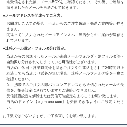
送受信をされた後、メールBOXをご確認ください。その後、ご連絡を
頂きましたらメールを再送させて頂きます。
■メールアドレスを間違ってご入力。
お間違いご入力の場合、当店からのご注文確認・発送ご案内等が届き
ません。
間違ってご入力されたメールアドレスへ、当店からのご案内が送信さ
れております。
■迷惑メール設定・フォルダ分け設定。
当店からのお送りしたメールが迷惑メールフォルダ・別フォルダ等へ
自動振り分けされてしまっている可能性がございます。
当店の、休日・営業時間外を除きご注文やご連絡をされて24時間以上
経過しても当店より返答が無い場合、迷惑メールフォルダ等を一度ご
確認ください。
又、携帯でのご注文の際パソコンアドレスから送信されたメールの受
信を、拒否設定にされていますとご連絡ができません。
受信拒否設定を解除または受信可能設定をよろしくお願い致します。
当店のドメイン【big-m-one.com】を受信できるようにご設定くださ
い。
お手数ではございますが、ご了承宜しくお願い致します。