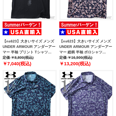
【ns623】大きいサイズ メンズ
【ns623】大きいサイズ メンズ
UNDER ARMOUR アンダーアー
UNDER ARMOUR アンダーアー
マー 半袖 プリント Tシャツ
マー 総柄 半袖 ポロシャツ
CITY CLASSIC SS USA直輸入
定価 ￥8,800(税込)
MATCHPLAY PRINTED POLO
定価 ￥16,500(税込)
6009326-008
USA直輸入 6009800-410
￥7,040(税込)
￥13,200(税込)