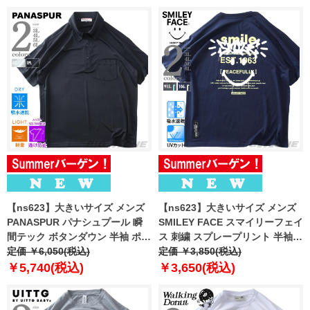
【ns623】大きいサイズ メンズ
【ns623】大きいサイズ メンズ
PANASPUR パナシュプール 瞬
SMILEY FACE スマイリーフェイ
間テック ボタンダウン 半袖 ポロ
ス 刺繍 スプレープリント 半袖 T
シャツ 軽量 ドライタッチ 春夏新
定価 ￥6,050(税込)
シャツ 吸水速乾 UVカット 春夏
定価 ￥3,850(税込)
作 6403-731z
新作 12625128
￥5,740(税込)
￥3,650(税込)