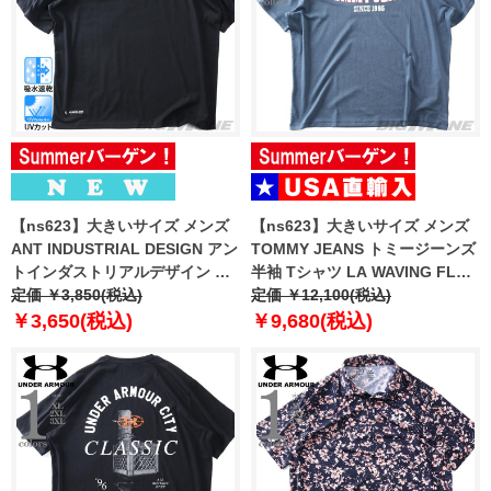
【ns623】大きいサイズ メンズ
【ns623】大きいサイズ メンズ
ANT INDUSTRIAL DESIGN アン
TOMMY JEANS トミージーンズ
トインダストリアルデザイン ホ
半袖 Tシャツ LA WAVING FLAG
ログラムプリント 半袖 Tシャツ
定価 ￥3,850(税込)
EXT USA直輸入 dm0dm22520
定価 ￥12,100(税込)
吸水速乾 UVカット 春夏新作
￥3,650(税込)
￥9,680(税込)
12625131