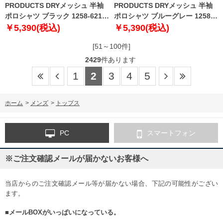
PRODUCTS DRYメッシュ 半袖
PRODUCTS DRYメッシュ 半袖
ポロシャツ ブラック 1258-6217-
ポロシャツ ブルーグレー 1258-
2 3L 4L 5L 6L 7L 8L
6217-3 3L 4L 5L 6L 7L 8L
￥5,390(税込)
￥5,390(税込)
[51～100件]
2429
件あります
1
2
3
4
5
ホーム
>
メンズ
>
トップス
PC
スマートフォン
※ご注文確認メールが届かないお客様へ
当店からのご注文確認メール等が届かない場合、下記の可能性がござい
ます。
■メールBOXがいっぱいになっている。