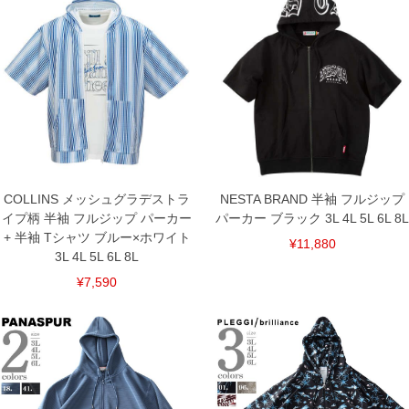
3L/136/78/130/60/29/62/48
4L/146/80/140/62/30/66/48
5L/156/82/150/64/31/70/50
6L/166/84/160/66/32/74/50
8L/186/88/180/70/34/82/52
[インナー]
サイズ/バスト/総丈/裾周り/肩幅/袖丈/アームホール/袖口
3L/130/78/130/58/24/60/42
4L/140/80/140/60/25/64/44
5L/150/82/150/62/26/68/44
6L/160/84/160/64/27/72/46
8L/180/88/180/68/29/80/48
COLLINS メッシュグラデストラ
NESTA BRAND 半袖 フルジップ
単位はcm
イプ柄 半袖 フルジップ パーカー
パーカー ブラック 3L 4L 5L 6L 8L
※【返品交換について】
+ 半袖 Tシャツ ブルー×ホワイト
¥11,880
返品交換希望の方は、商品到着後1週間以内にご連絡ください。
3L 4L 5L 6L 8L
下着(肌着)やワイシャツは商品の性質上、返品交換不可とさせて頂いております。予め
ご了承くださいませ。
¥7,590
※【ボトムの裾上げをご希望の場合】
裾上げ料金は500円+税となります。
備考欄に股下●cmとご記入下さい。（裾上げ無料対象商品は1本につき税込6,000円以
上の品が対象。1本5,999円以下の商品は有料（500円+税）となります。）
出荷まで約1週間～20日間程お時間を頂く場合がございます。
尚、裾上げした商品は返品・交換不可となりますので、予めご了承下さい。
一部、お直しに対応出来ない商品がございます。(例：裾にファスナーや調節ひもが付
いている、極端なデザインが施されている等)