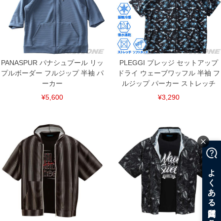
※商品によって若干のサイズの誤差がございます。また、お客様がご使用の環境（コ
ンピュータ画面）によって、商品の色味が若干異なる場合がございます。予めご了承
ください。
※当店での掲載商品は、実店鋪と在庫を共用しておりますので店頭での売り違い、店
舗からのお取り寄せ等により、お客様にご迷惑をお掛けしてしまう場合がございま
す。そのようなことがない様最大限に努めておりますが、もしあった場合速やかにご
連絡させて頂きますので予めご了承ください。
PANASPUR パナシュプール リッ
PLEGGI プレッジ セットアップ
プルボーダー フルジップ 半袖 パ
ドライ ウェーブワッフル 半袖 フ
ーカー
ルジップ パーカー ストレッチ
DETAIL
¥5,600
¥3,290