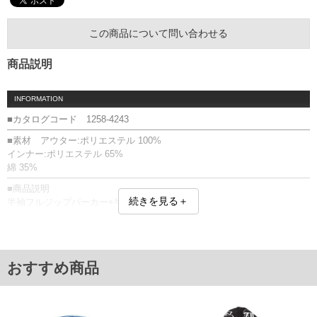
この商品について問い合わせる
商品説明
INFORMATION
■カタログコード 1258-4243
■素材 アウター:ポリエステル 100%
インナー:ポリエステル 65%
綿 35%
■商品説明
続きを見る＋
半袖フルジップパーカー+半袖Tシャツです。
パーカー：フルジップ／フード(調節ひも無)／サイドポケット／メッシュ
／デニム調／プリント(転写)
Tシャツ：プリント(ラバー)
アンサンブル
おすすめ商品
■サイズ表
[アウター]
サイズ/バスト/総丈/裾周り/肩幅/袖丈/アームホール/袖口