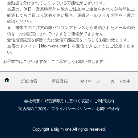
自動振り分けされてしまっている可能性がございます。
当店の、休日・営業時間外を除きご注文やご連絡をされて24時間以上
経過しても当店より返答が無い場合、迷惑メールフォルダ等を一度ご
確認ください。
又、携帯でのご注文の際パソコンアドレスから送信されたメールの受
信を、拒否設定にされていますとご連絡ができません。
受信拒否設定を解除または受信可能設定をよろしくお願い致します。
当店のドメイン【big-m-one.com】を受信できるようにご設定くださ
い。
お手数ではございますが、ご了承宜しくお願い致します。
詳細検索
新規登録
マイページ
カートの中
会社概要
/
特定商取引に基づく表記
/
ご利用規約
実店舗のご案内
/
プライバシーポリシー
/
お問い合わせ
Copyright a big m one All rights reserved.