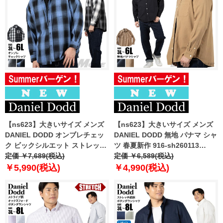
【ns623】大きいサイズ メンズ
【ns623】大きいサイズ メンズ
DANIEL DODD オンブレチェッ
DANIEL DODD 無地 パナマ シャ
ク ビックシルエット ストレッチ
ツ 春夏新作 916-sh260113
シャツ イージーケア 春夏新作
定価 ￥7,689(税込)
【fre】
定価 ￥6,589(税込)
916-sh260112 【fre】
￥5,990(税込)
￥4,990(税込)