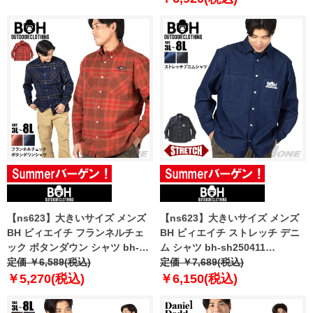
【ns623】大きいサイズ メンズ
【ns623】大きいサイズ メンズ
BH ビィエイチ フランネルチェ
BH ビィエイチ ストレッチ デニ
ック ボタンダウン シャツ bh-
ム シャツ bh-sh250411
sh250410 【t2503】
定価 ￥6,589(税込)
【t2503】
定価 ￥7,689(税込)
￥5,270(税込)
￥6,150(税込)