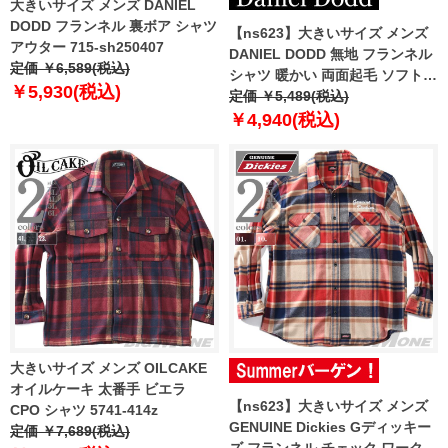
大きいサイズ メンズ DANIEL
DODD フランネル 裏ボア シャツ
【ns623】大きいサイズ メンズ
アウター 715-sh250407
DANIEL DODD 無地 フランネル
定価 ￥6,589(税込)
シャツ 暖かい 両面起毛 ソフト仕
￥5,930(税込)
上げ 715-sh250403 【t2503】
定価 ￥5,489(税込)
￥4,940(税込)
大きいサイズ メンズ OILCAKE
オイルケーキ 太番手 ビエラ
【ns623】大きいサイズ メンズ
CPO シャツ 5741-414z
GENUINE Dickies Gディッキー
定価 ￥7,689(税込)