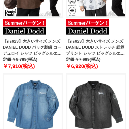
【ns623】大きいサイズ メンズ
【ns623】大きいサイズ メンズ
DANIEL DODD バック刺繍 コー
DANIEL DODD ストレッチ 総柄
デュロイ シャツ ビッグシルエッ
プリント シャツ ビッグシルエッ
ト 916-sh250412 【t2502】
定価 ￥8,789(税込)
ト イージーケア 916-sh250413
定価 ￥7,689(税込)
【t2502】
￥7,910(税込)
￥6,920(税込)