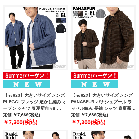
【ns623】大きいサイズ メンズ
【ns623】大きいサイズ メンズ
PLEGGI プレッジ 透かし編み オ
PANASPUR パナシュプール ラ
ープン シャツ 春夏新作 66-
ッセル編み 長袖 シャツ 春夏新作
13648-2 【fre】
定価 ￥7,689(税込)
6402-727 【fre】
定価 ￥7,689(税込)
￥7,300(税込)
￥7,300(税込)