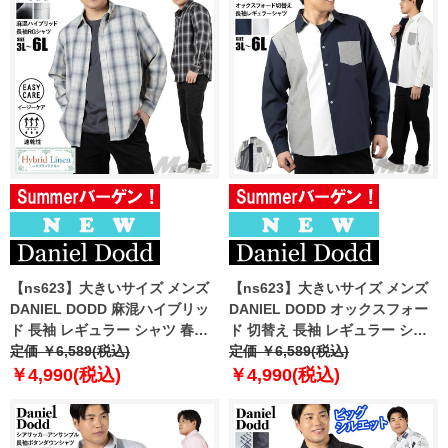
【ns623】大きいサイズ メンズ
【ns623】大きいサイズ メンズ
DANIEL DODD 麻混ハイブリッ
DANIEL DODD オックスフォー
ド 長袖 レギュラー シャツ 春夏
ド 切替え 長袖 レギュラー シャ
新作 377-sh260105 【fre】
定価 ￥6,589(税込)
ツ 春夏新作 377-sh260106
定価 ￥6,589(税込)
【fre】
￥4,990(税込)
￥4,990(税込)