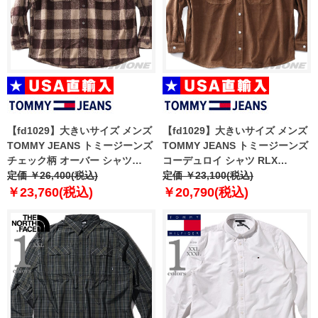
【fd1029】大きいサイズ メンズ
【fd1029】大きいサイズ メンズ
TOMMY JEANS トミージーンズ
TOMMY JEANS トミージーンズ
チェック柄 オーバー シャツ
コーデュロイ シャツ RLX
CHECK OVERSHIRT USA直輸入
定価 ￥26,400(税込)
WASHED CORD SHIRT USA直
定価 ￥23,100(税込)
dm0dm22013
輸入 dm0dm22016
￥23,760(税込)
￥20,790(税込)