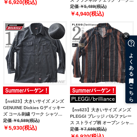
ズ フランネル チェック ワーク
￥6,920(税込)
シャツ 5460-2031
定価 ￥5,489(税込)
￥4,940(税込)
【ns623】大きいサイズ メンズ
GENUINE Dickies Gディッキー
【ns623】大きいサイズ メンズ
ズ コール刺繍 ワーク シャツ
PLEGGI プレッジ バルファレー
5460-2032
定価 ￥6,589(税込)
ス ストライプ柄 オープン シャツ
￥5,930(税込)
65-78657-2
定価 ￥7,689(税込)
￥6,920(税込)