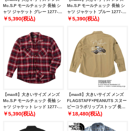
Mc.S.P モールチェック 長袖 シ
Mc.S.P モールチェック 長袖 シ
ャツ ジャケット グレー 1277-
ャツ ジャケット ブルー 1277-
5331-1 3L 4L 5L 6L 8L
5331-2 3L 4L 5L 6L 8L
￥5,390(税込)
￥5,390(税込)
【max8】大きいサイズ メンズ
【max8】大きいサイズ メンズ
Mc.S.P モールチェック 長袖 シ
FLAGSTAFF×PEANUTS スヌー
ャツ ジャケット レッド 1277-
ピーコラボリップストップ 長袖
5331-3 3L 4L 5L 6L 8L
シャツ ベージュ 1277-5335-1 3L
￥5,390(税込)
￥18,480(税込)
4L 5L 6L 8L