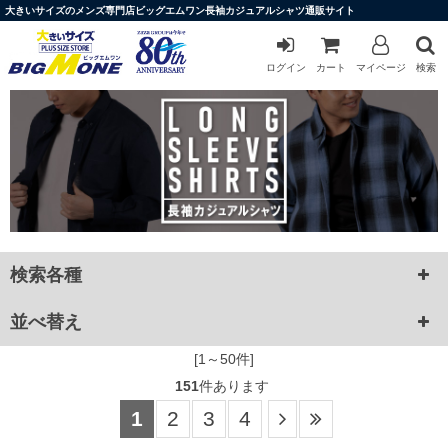
大きいサイズのメンズ専門店ビッグエムワン長袖カジュアルシャツ通販サイト
ログイン
カート
マイページ
検索
検索各種
並べ替え
[1～50件]
151
件あります
1
2
3
4