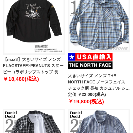
【max8】大きいサイズ メンズ
FLAGSTAFF×PEANUTS スヌー
ピーコラボリップストップ 長袖
大きいサイズ メンズ THE
シャツ ブラック 1277-5335-2 3L
￥18,480(税込)
NORTH FACE ノースフェイス
4L 5L 6L 8L
チェック柄 長袖 カジュアル シャ
ツ PLID SHIRTS USA直輸入
定価 ￥22,000(税込)
nh8lr02a
￥19,800(税込)