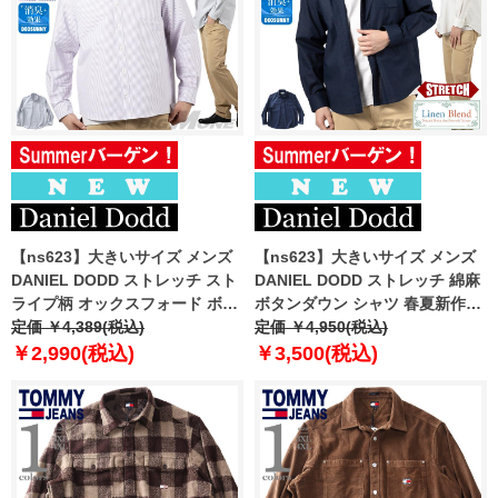
【ns623】大きいサイズ メンズ
【ns623】大きいサイズ メンズ
DANIEL DODD ストレッチ スト
DANIEL DODD ストレッチ 綿麻
ライプ柄 オックスフォード ボタ
ボタンダウン シャツ 春夏新作
ンダウン シャツ 春夏新作 azsh-
定価 ￥4,389(税込)
azsh-260102 【fre】
定価 ￥4,950(税込)
260101 【fre】
￥2,990(税込)
￥3,500(税込)