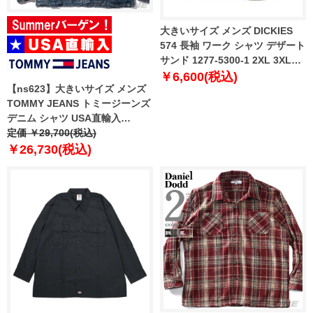
大きいサイズ メンズ DICKIES
574 長袖 ワーク シャツ デザート
サンド 1277-5300-1 2XL 3XL
4XL 5XL
￥6,600(税込)
【ns623】大きいサイズ メンズ
TOMMY JEANS トミージーンズ
デニム シャツ USA直輸入
dm0dm21918
定価 ￥29,700(税込)
￥26,730(税込)