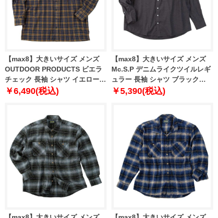
【max8】大きいサイズ メンズ
【max8】大きいサイズ メンズ
OUTDOOR PRODUCTS ビエラ
Mc.S.P デニムライクツイルレギ
チェック 長袖 シャツ イエロー系
ュラー 長袖 シャツ ブラック
1257-5300-5 3L 4L 5L 6L 8L
1277-5330-2 3L 4L 5L 6L 8L
￥6,490(税込)
￥5,390(税込)
【max8】大きいサイズ メンズ
【max8】大きいサイズ メンズ