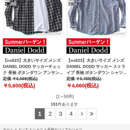
【ns623】大きいサイズ メンズ
【ns623】大きいサイズ メンズ
DANIEL DODD サッカーチェッ
DANIEL DODD サッカー ストラ
ク 長袖 ボタンダウン アンサンブ
イプ 長袖 ボタンダウン シャツ
ル シャツ 715-sh250103
定価 ￥6,589(税込)
715-sh250104
定価 ￥5,489(税込)
￥5,600(税込)
￥4,660(税込)
[1～50件]
151
件あります
1
2
3
4
ホーム
>
メンズ
>
シャツ
>
長袖カジュアルシャツ