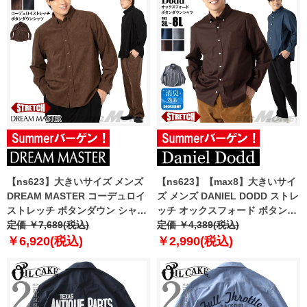
【ns623】大きいサイズ メンズ
【ns623】【max8】大きいサイ
DREAM MASTER コーデュロイ
ズ メンズ DANIEL DODD ストレ
ストレッチ ボタンダウン シャツ
ッチ オックスフォード ボタンダ
dm-sh250401 【t2503】
定価 ￥7,689(税込)
ウン シャツ azsh-250409
定価 ￥4,389(税込)
【t2502】
￥6,920(税込)
￥2,990(税込)