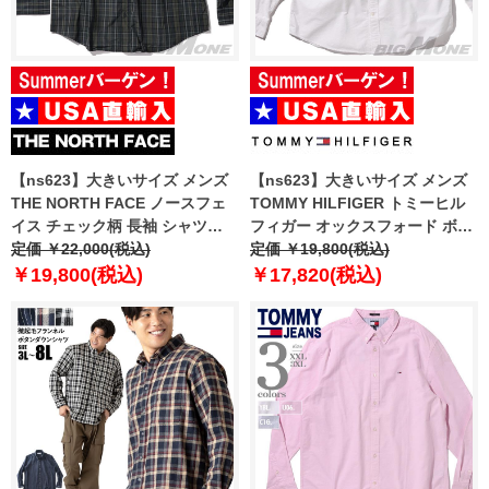
【ns623】大きいサイズ メンズ
【ns623】大きいサイズ メンズ
THE NORTH FACE ノースフェ
TOMMY HILFIGER トミーヒル
イス チェック柄 長袖 シャツ
フィガー オックスフォード ボタ
USA直輸入 nf0a8bgk-97j
定価 ￥22,000(税込)
ンダウン シャツ USA直輸入
定価 ￥19,800(税込)
mw0mw35774
￥19,800(税込)
￥17,820(税込)