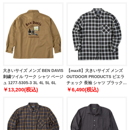
大きいサイズ メンズ BEN DAVIS
【max8】大きいサイズ メンズ
刺繍ツイル ワーク シャツ ベージ
OUTDOOR PRODUCTS ビエラ
ュ 1277-5305-3 3L 4L 5L 6L
チェック 長袖 シャツ ブラック系
1257-5300-2 3L 4L 5L 6L 8L
￥13,200(税込)
￥6,490(税込)