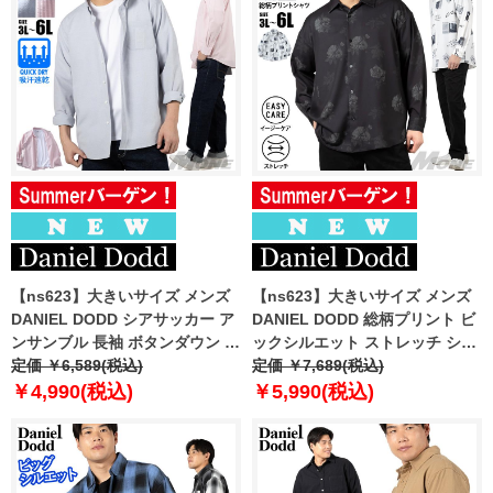
【ns623】大きいサイズ メンズ
【ns623】大きいサイズ メンズ
DANIEL DODD シアサッカー ア
DANIEL DODD 総柄プリント ビ
ンサンブル 長袖 ボタンダウン シ
ックシルエット ストレッチ シャ
ャツ 吸汗速乾 春夏新作 377-
定価 ￥6,589(税込)
ツ イージーケア 春夏新作 916-
定価 ￥7,689(税込)
sh260107 【fre】
sh260111 【fre】
￥4,990(税込)
￥5,990(税込)