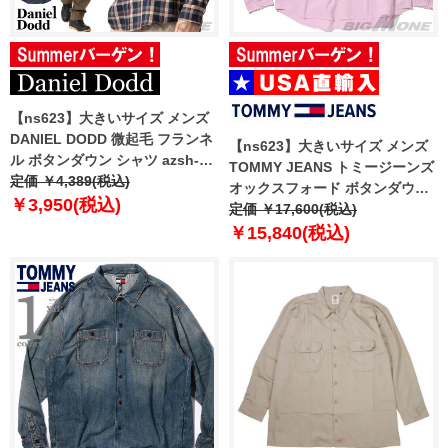
【ns623】大きいサイズ メンズ
DANIEL DODD 微起毛 フランネ
【ns623】大きいサイズ メンズ
ル ボタンダウン シャツ azsh-
TOMMY JEANS トミージーンズ
250408 【t2502】
定価 ￥4,389(税込)
オックスフォード ボタンダウン
￥3,950(税込)
シャツ USA直輸入
定価 ￥17,600(税込)
dm0dm21298
￥15,840(税込)