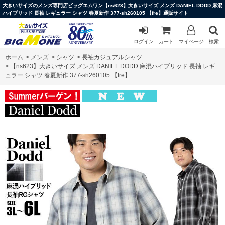
大きいサイズのメンズ専門店ビッグエムワン【ns623】大きいサイズ メンズ DANIEL DODD 麻混
ハイブリッド 長袖 レギュラー シャツ 春夏新作 377-sh260105 【fre】通販サイト
ログイン
カート
マイページ
検索
ホーム
>
メンズ
>
シャツ
>
長袖カジュアルシャツ
>
【ns623】大きいサイズ メンズ DANIEL DODD 麻混ハイブリッド 長袖 レギ
ュラー シャツ 春夏新作 377-sh260105 【fre】