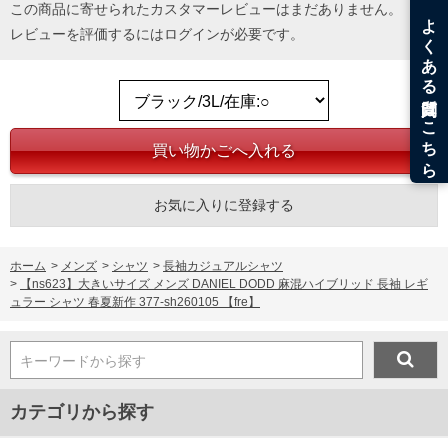
この商品に寄せられたカスタマーレビューはまだありません。
5L/56/65/142/82
6L/58/66/148/84
レビューを評価するには
ログイン
が必要です。
単位はcm
※【返品交換について】
返品交換希望の方は、商品到着後1週間以内にご連絡ください。
下着(肌着)やワイシャツは商品の性質上、返品交換不可とさせて頂いております。予め
ご了承くださいませ。
※【ボトムの裾上げをご希望の場合】
裾上げ料金は500円+税となります。
備考欄に股下●cmとご記入下さい。（裾上げ無料対象商品は1本につき税込6,000円以
上の品が対象。1本5,999円以下の商品は有料（500円+税）となります。）
お気に入りに登録する
出荷まで約1週間～20日間程お時間を頂く場合がございます。
尚、裾上げした商品は返品・交換不可となりますので、予めご了承下さい。
一部、お直しに対応出来ない商品がございます。(例：裾にファスナーや調節ひもが付
ホーム
>
メンズ
>
シャツ
>
長袖カジュアルシャツ
いている、極端なデザインが施されている等)
>
【ns623】大きいサイズ メンズ DANIEL DODD 麻混ハイブリッド 長袖 レギ
※商品によって若干のサイズの誤差がございます。また、お客様がご使用の環境（コ
ュラー シャツ 春夏新作 377-sh260105 【fre】
ンピュータ画面）によって、商品の色味が若干異なる場合がございます。予めご了承
ください。
※当店での掲載商品は、実店鋪と在庫を共用しておりますので店頭での売り違い、店
舗からのお取り寄せ等により、お客様にご迷惑をお掛けしてしまう場合がございま
キーワードから探す
す。そのようなことがない様最大限に努めておりますが、もしあった場合速やかにご
連絡させて頂きますので予めご了承ください。
カテゴリから探す
ITEM INTRODUCTION