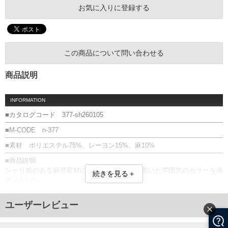
お気に入りに登録する
この商品について問い合わせる
商品説明
INFORMATION
■カタログコード 377-sh260105
■M-CODE n-377
■素材 ポリエステル75%、レーヨン15%、麻10%
■商品説明
シャリ感のある麻混素材の長袖シャツ。落ち着いた雰囲気のカラーを厳
続きを見る＋
選しました。
■サイズ表
ユーザーレビュー
サイズ/肩幅/袖丈/胸囲/着丈
3L/52/63/130/78
4L/54/64/136/80