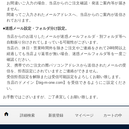
お間違いご入力の場合、当店からのご注文確認・発送ご案内等が届き
ません。
間違ってご入力されたメールアドレスへ、当店からのご案内が送信さ
れております。
■迷惑メール設定・フォルダ分け設定。
当店からのお送りしたメールが迷惑メールフォルダ・別フォルダ等へ
自動振り分けされてしまっている可能性がございます。
当店の、休日・営業時間外を除きご注文やご連絡をされて24時間以上
経過しても当店より返答が無い場合、迷惑メールフォルダ等を一度ご
確認ください。
又、携帯でのご注文の際パソコンアドレスから送信されたメールの受
信を、拒否設定にされていますとご連絡ができません。
受信拒否設定を解除または受信可能設定をよろしくお願い致します。
当店のドメイン【big-m-one.com】を受信できるようにご設定くださ
い。
お手数ではございますが、ご了承宜しくお願い致します。
詳細検索
新規登録
マイページ
カートの中