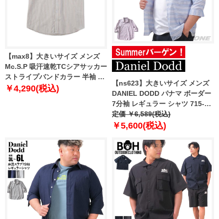
【max8】大きいサイズ メンズ
Mc.S.P 吸汗速乾TCシアサッカー
ストライプバンドカラー 半袖 シ
【ns623】大きいサイズ メンズ
ャツ ベージュ 1277-5234-2 3L
￥4,290(税込)
DANIEL DODD パナマ ボーダー
4L 5L 6L 8L
7分袖 レギュラー シャツ 715-
sh250208
定価 ￥6,589(税込)
￥5,600(税込)