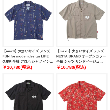
【max8】大きいサイズ メンズ
【max8】大きいサイズ メンズ
FUN for modemdesign LIFE
NESTA BRAND オープンカラー
OJI柄 半袖 アロハ シャツ インク
半袖 シャツ サンドベージュ
ブルー 1277-5276-2 3L 4L 5L
1277-5215-1 3L 4L 5L 6L 8L
￥10,780(税込)
￥10,780(税込)
6L 8L