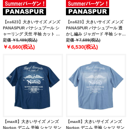
【ns623】大きいサイズ メンズ
【ns623】大きいサイズ メンズ
PANASPUR パナシュプール シ
PANASPUR パナシュプール 透
ャーリング 天竺 半袖 カット シ
かし編み ジャガード 半袖 シャツ
ャツ 吸水速乾 軽量 ストレッチ
定価 ￥5,489(税込)
5402-630z 【t2501】
定価 ￥7,689(税込)
5402-609z 【t2501】
￥4,660(税込)
￥6,530(税込)
【max8】大きいサイズ メンズ
【max8】大きいサイズ メンズ
Norton デニム 半袖 シャツ サン
Norton デニム 半袖 シャツ サン