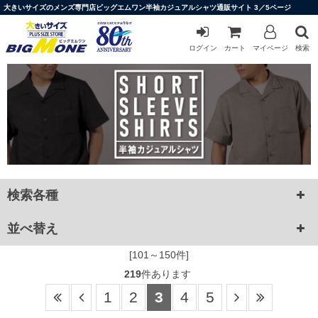
大きいサイズのメンズ専門店ビッグエムワン半袖カジュアルシャツ通販サイト 3／5ページ
ログイン
カート
マイページ
検索
検索各種
並べ替え
[101～150件]
219
件あります
1
2
3
4
5