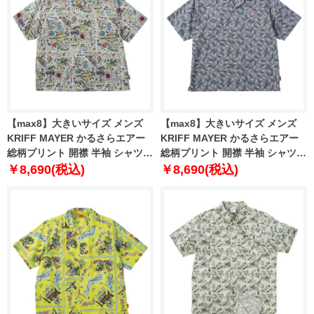
【max8】大きいサイズ メンズ
【max8】大きいサイズ メンズ
KRIFF MAYER かるさらエアー
KRIFF MAYER かるさらエアー
総柄プリント 開襟 半袖 シャツ
総柄プリント 開襟 半袖 シャツ
ナチュラル ヒッピー柄 1277-
グレー クリフラビット柄 1277-
￥8,690(税込)
￥8,690(税込)
5260-1 3L 4L 5L 6L 8L
5260-2 3L 4L 5L 6L 8L