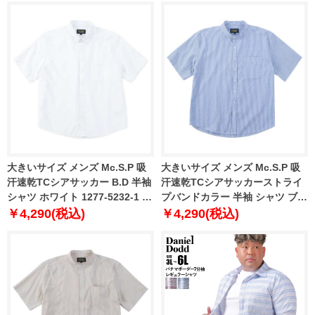
大きいサイズ メンズ Mc.S.P 吸
大きいサイズ メンズ Mc.S.P 吸
汗速乾TCシアサッカー B.D 半袖
汗速乾TCシアサッカーストライ
シャツ ホワイト 1277-5232-1 3L
プバンドカラー 半袖 シャツ ブル
4L 5L 6L 8L
ー 1277-5234-1 3L 4L 5L 6L 8L
￥4,290(税込)
￥4,290(税込)