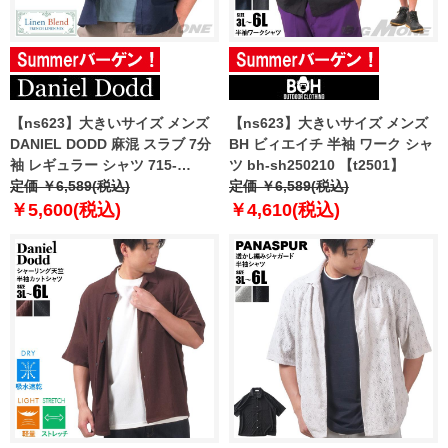
【ns623】大きいサイズ メンズ
【ns623】大きいサイズ メンズ
DANIEL DODD 麻混 スラブ 7分
BH ビィエイチ 半袖 ワーク シャ
袖 レギュラー シャツ 715-
ツ bh-sh250210 【t2501】
sh250105
定価 ￥6,589(税込)
定価 ￥6,589(税込)
￥5,600(税込)
￥4,610(税込)