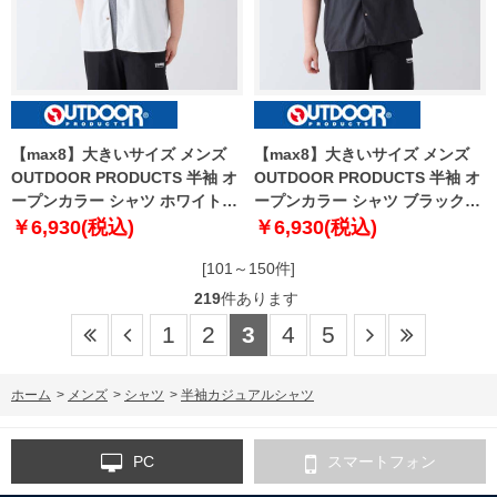
【max8】大きいサイズ メンズ
【max8】大きいサイズ メンズ
OUTDOOR PRODUCTS 半袖 オ
OUTDOOR PRODUCTS 半袖 オ
ープンカラー シャツ ホワイト
ープンカラー シャツ ブラック
1257-4222-1 3L 4L 5L 6L 7L 8L
1257-4222-2 3L 4L 5L 6L 7L 8L
￥6,930(税込)
￥6,930(税込)
[101～150件]
219
件あります
1
2
3
4
5
ホーム
>
メンズ
>
シャツ
>
半袖カジュアルシャツ
PC
スマートフォン