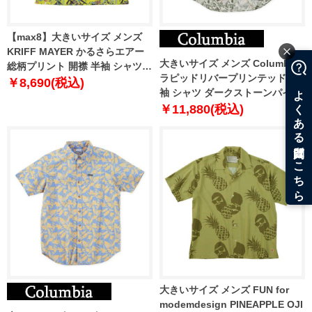
【max8】大きいサイズ メンズ
KRIFF MAYER かるさらエアー
大きいサイズ メンズ Columbia
総柄プリント 開襟 半袖 シャツ
ラピッドリバープリンテッド 半
イエロー マップ柄 1277-5260-3
￥8,690(税込)
袖 シャツ ダークストーンパイン
3L 4L 5L 6L 8L
1277-5210-1 1X 2X 3X 4X 5X 6X
￥11,880(税込)
大きいサイズ メンズ FUN for
modemdesign PINEAPPLE OJI