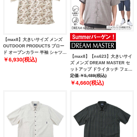
【max8】大きいサイズ メンズ
OUTDOOR PRODUCTS ブロー
ド オープンカラー 半袖 シャツ
【max8】【ns623】大きいサイ
ベージュ系 1257-5212-1 3L 4L
￥6,930(税込)
ズ メンズ DREAM MASTER セ
5L 6L 7L 8L
ットアップ ドライタッチ フェイ
クリネン オープン シャツ 軽量
定価 ￥5,489(税込)
ウォッシャブル スマリラ dm-
￥4,660(税込)
sh250212 【t2501】