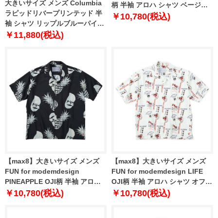
大きいサイズ メンズ Columbia
柄 半袖 アロハ シャツ ベージュ×
ラピッドリバープリンテッド 半
オリーブ 1277-5275-1 3L 4L 5L
￥10,780(税込)
袖 シャツ リップルブルーパイン
6L 8L
1277-5210-2 1X 2X 3X 4X 5X 6X
￥11,880(税込)
【max8】大きいサイズ メンズ
【max8】大きいサイズ メンズ
FUN for modemdesign
FUN for modemdesign LIFE
PINEAPPLE OJI柄 半袖 アロハ
OJI柄 半袖 アロハ シャツ オフホ
シャツ ブラック×ホワイト 1277-
ワイト 1277-5276-1 3L 4L 5L
￥10,780(税込)
￥10,780(税込)
5275-2 3L 4L 5L 6L 8L
6L 8L