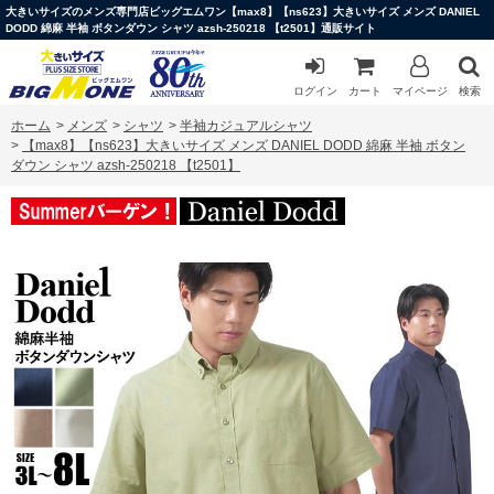
大きいサイズのメンズ専門店ビッグエムワン【max8】【ns623】大きいサイズ メンズ DANIEL
DODD 綿麻 半袖 ボタンダウン シャツ azsh-250218 【t2501】通販サイト
ログイン
カート
マイページ
検索
ホーム
>
メンズ
>
シャツ
>
半袖カジュアルシャツ
>
【max8】【ns623】大きいサイズ メンズ DANIEL DODD 綿麻 半袖 ボタン
ダウン シャツ azsh-250218 【t2501】