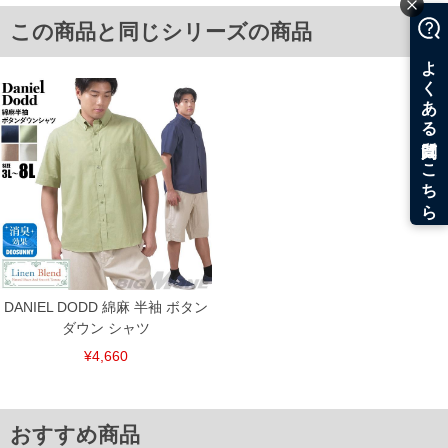
6L/58/29.5/148/84
8L/62/31.5/160/88
この商品と同じシリーズの商品
単位はcm
※【返品交換について】
返品交換希望の方は、商品到着後1週間以内にご連絡ください。
下着(肌着)やワイシャツは商品の性質上、返品交換不可とさせて頂いております。予め
ご了承くださいませ。
※【ボトムの裾上げをご希望の場合】
裾上げ料金は500円+税となります。
備考欄に股下●cmとご記入下さい。（裾上げ無料対象商品は1本につき税込6,000円以
上の品が対象。1本5,999円以下の商品は有料（500円+税）となります。）
出荷まで約1週間～20日間程お時間を頂く場合がございます。
尚、裾上げした商品は返品・交換不可となりますので、予めご了承下さい。
一部、お直しに対応出来ない商品がございます。(例：裾にファスナーや調節ひもが付
いている、極端なデザインが施されている等)
※商品によって若干のサイズの誤差がございます。また、お客様がご使用の環境（コ
ンピュータ画面）によって、商品の色味が若干異なる場合がございます。予めご了承
DANIEL DODD 綿麻 半袖 ボタン
ください。
ダウン シャツ
※当店での掲載商品は、実店鋪と在庫を共用しておりますので店頭での売り違い、店
舗からのお取り寄せ等により、お客様にご迷惑をお掛けしてしまう場合がございま
¥4,660
す。そのようなことがない様最大限に努めておりますが、もしあった場合速やかにご
連絡させて頂きますので予めご了承ください。
ITEM INTRODUCTION
おすすめ商品