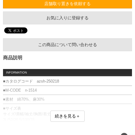
店舗取り置きを依頼する
お気に入りに登録する
この商品について問い合わせる
商品説明
INFORMATION
■カタログコード azsh-250218
■M-CODE n-1514
■素材 綿70%、麻30%
■サイズ表
サイズ/肩幅/袖丈/胸囲/着丈
続きを見る＋
3L/52/26.5/130/78
4L/54/27.5/136/80
5L/56/28.5/142/82