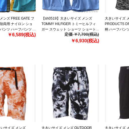
ンズ FREE GATE フ
【sh0519】大きいサイズ メンズ
大きいサイズ メ
陸両用 ナイロン ショ
TOMMY HILFIGER トミーヒルフィ
PRODUCTS 
トパンツ ハーフパンツ
ガー スウェット ショーツ ショート
柄 ハーフパンツ 
定価 ￥7,700(税込)
￥6,589(税込)
カット 045760
パンツ ハーフパンツ USA直輸入
1266-2 3L 4L 5
09t4153
￥6,930(税込)
きいサイズ メンズ
大きいサイズ メンズ OUTDOOR
大きいサイズ メ