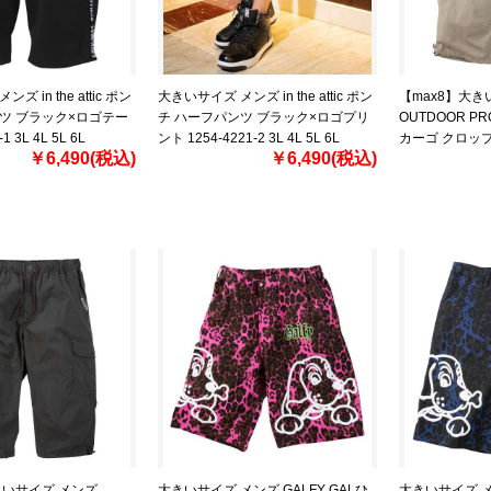
 in the attic ポン
大きいサイズ メンズ in the attic ポン
【max8】大き
ツ ブラック×ロゴテー
チ ハーフパンツ ブラック×ロゴプリ
OUTDOOR P
1 3L 4L 5L 6L
ント 1254-4221-2 3L 4L 5L 6L
カーゴ クロップ
￥6,490(税込)
￥6,490(税込)
1254-5200-1 3L
きいサイズ メンズ
大きいサイズ メンズ GALFY GALひ
大きいサイズ メン