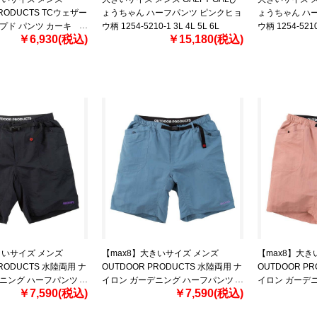
PRODUCTS TCウェザー
ょうちゃん ハーフパンツ ピンクヒョ
ょうちゃん ハ
プド パンツ カーキ
ウ柄 1254-5210-1 3L 4L 5L 6L
ウ柄 1254-5210-
￥6,930(税込)
￥15,180(税込)
3L 4L 5L 6L 7L 8L
きいサイズ メンズ
【max8】大きいサイズ メンズ
【max8】大き
PRODUCTS 水陸両用 ナ
OUTDOOR PRODUCTS 水陸両用 ナ
OUTDOOR P
デニング ハーフパンツ
イロン ガーデニング ハーフパンツ
イロン ガーデ
￥7,590(税込)
￥7,590(税込)
220-2 3L 4L 5L 6L
ブルー 1254-5220-3 3L 4L 5L 6L 7L
ピンク 1254-522
8L
8L