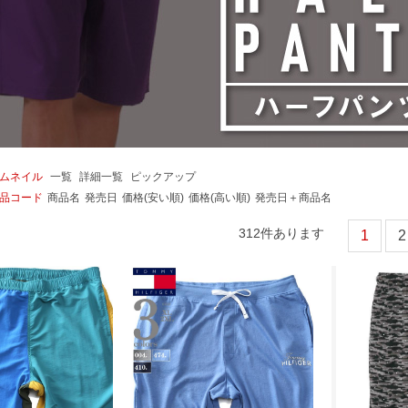
ムネイル
一覧
詳細一覧
ピックアップ
品コード
商品名
発売日
価格(安い順)
価格(高い順)
発売日＋商品名
312
件あります
1
2