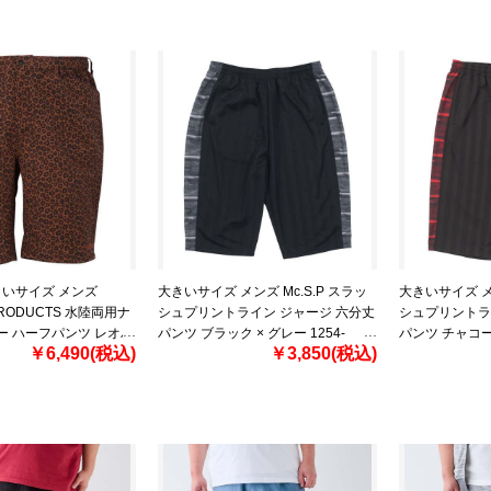
きいサイズ メンズ
大きいサイズ メンズ Mc.S.P スラッ
大きいサイズ メン
PRODUCTS 水陸両用ナ
シュプリントライン ジャージ 六分丈
シュプリントラ
ー ハーフパンツ レオパ
パンツ ブラック × グレー 1254-
パンツ チャコール
￥6,490(税込)
￥3,850(税込)
-6 3L 4L 5L 6L 7L 8L
3351-2 3L 4L 5L 6L 8L
3351-3 3L 4L 5