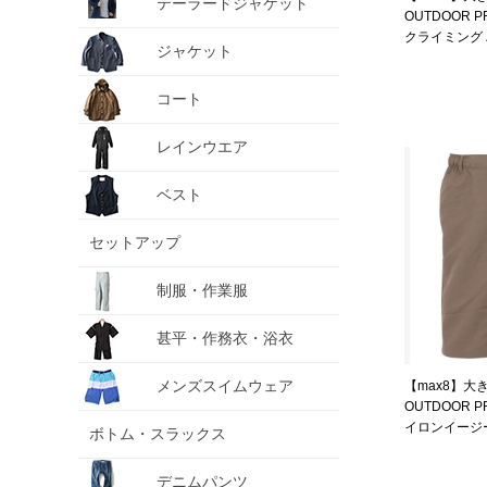
テーラードジャケット
OUTDOOR 
クライミング
ジャケット
1254-2233-1 
コート
レインウエア
ベスト
セットアップ
制服・作業服
甚平・作務衣・浴衣
メンズスイムウェア
【max8】大
OUTDOOR 
イロンイージ
ボトム・スラックス
ュ 1254-3260-
デニムパンツ