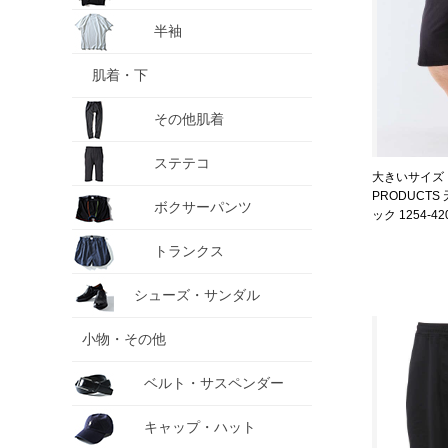
半袖
肌着・下
その他肌着
ステテコ
大きいサイズ 
PRODUCTS
ボクサーパンツ
ック 1254-4204
トランクス
シューズ・サンダル
小物・その他
ベルト・サスペンダー
キャップ・ハット