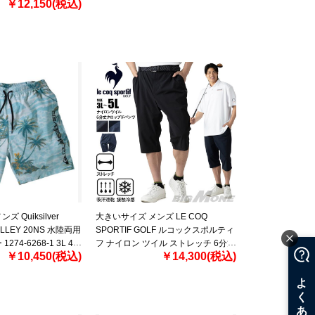
￥12,150(税込)
 Quiksilver
大きいサイズ メンズ LE COQ
LLEY 20NS 水陸両用
SPORTIF GOLF ルコックスポルティ
74-6268-1 3L 4L
フ ナイロン ツイル ストレッチ 6分丈
￥10,450(税込)
￥14,300(税込)
クロップド パンツ ゴルフウエア 吸
汗速乾 接触冷感 春夏新作
lg6shpb2m 【fre】