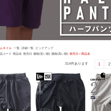
ムネイル
一覧
詳細一覧
ピックアップ
品コード
商品名
発売日
価格(安い順)
価格(高い順)
発売日＋商品名
314
件あります
1
2