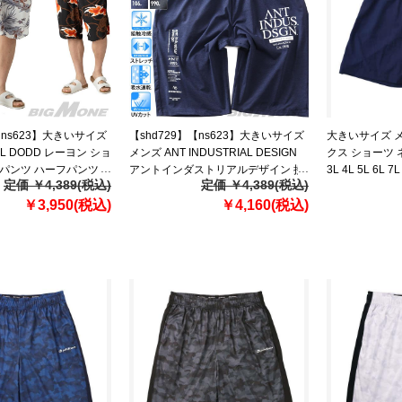
【ns623】大きいサイズ
【shd729】【ns623】大きいサイズ
大きいサイズ メン
EL DODD レーヨン ショ
メンズ ANT INDUSTRIAL DESIGN
クス ショーツ ネイ
トパンツ ハーフパンツ
アントインダストリアルデザイン 接
3L 4L 5L 6L 7L
定価 ￥4,389(税込)
定価 ￥4,389(税込)
p260201s 【fre】
触冷感 ストレッチ ショーツ ショー
￥3,950(税込)
トパンツ ハーフパンツ 吸水速乾 UV
￥4,160(税込)
カット 春夏新作 12629538