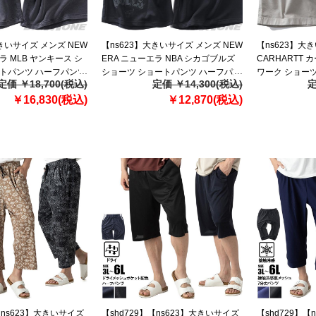
大きいサイズ メンズ NEW
【ns623】大きいサイズ メンズ NEW
【ns623】大
ラ MLB ヤンキース シ
ERA ニューエラ NBA シカゴブルズ
CARHARTT
ートパンツ ハーフパンツ
ショーツ ショートパンツ ハーフパン
ワーク ショーツ
定価 ￥18,700(税込)
定価 ￥14,300(税込)
定
D NEW YORK
ツ NBA CHICAGO BULLS BLACK
ーフパンツ CANV
-SHIRT USA直輸入
￥16,830(税込)
SHORTS USA直輸入 60771533
￥12,870(税込)
SHORT USA直
【ns623】大きいサイズ
【shd729】【ns623】大きいサイズ
【shd729】【