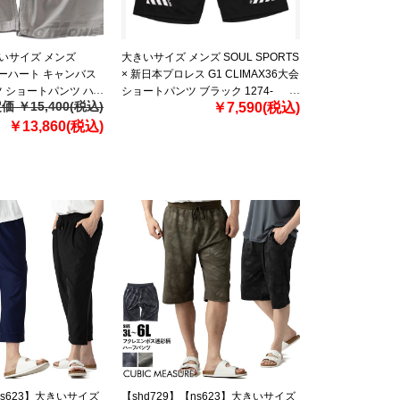
きいサイズ メンズ
大きいサイズ メンズ SOUL SPORTS
 カーハート キャンバス
× 新日本プロレス G1 CLIMAX36大会
 ショートパンツ ハ
ショートパンツ ブラック 1274-
価 ￥15,400(税込)
￥7,590(税込)
AS UTILITY WORK
6242-1 3L 4L 5L 6L 8L
輸入 103652
￥13,860(税込)
ns623】大きいサイズ
【shd729】【ns623】大きいサイズ