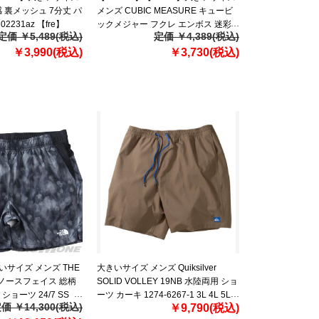
 裏メッシュ 7分丈 パ
メンズ CUBIC MEASURE キュービ
2231az 【fre】
ックメジャー フクレ エンボス 迷彩
定価 ￥5,489(税込)
定価 ￥4,389(税込)
柄 ショーツ ショートパンツ ハーフ
￥3,990(税込)
パンツ 春夏新作 6753-384z 【fre】
￥3,730(税込)
いサイズ メンズ THE
大きいサイズ メンズ Quiksilver
E ノースフェイス 総柄
SOLID VOLLEY 19NB 水陸両用 ショ
ョーツ 24/7 SS
ーツ カーキ 1274-6267-1 3L 4L 5L
価 ￥14,300(税込)
￥9,790(税込)
NT USA直輸入
6L