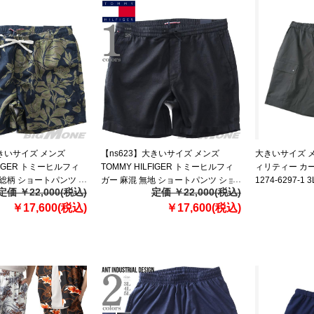
大きいサイズ メンズ
【ns623】大きいサイズ メンズ
大きいサイズ メン
LFIGER トミーヒルフィ
TOMMY HILFIGER トミーヒルフィ
ィリティー カー
% 総柄 ショートパンツ シ
ガー 麻混 無地 ショートパンツ ショ
1274-6297-1 3L
定価 ￥22,000(税込)
定価 ￥22,000(税込)
輸入 mw0mw42546
ーツ USA直輸入 mw0mw44353
￥17,600(税込)
￥17,600(税込)