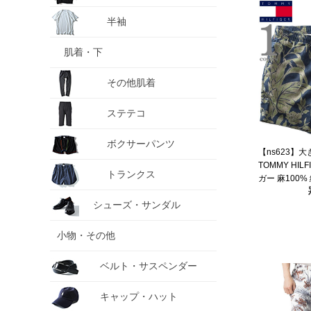
半袖
肌着・下
その他肌着
ステテコ
ボクサーパンツ
【ns623】
TOMMY HI
トランクス
ガー 麻100
ョーツ USA直
シューズ・サンダル
小物・その他
ベルト・サスペンダー
キャップ・ハット