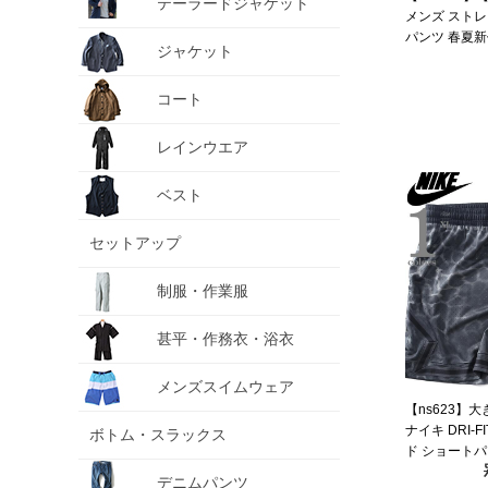
テーラードジャケット
メンズ ストレ
パンツ 春夏新作 
ジャケット
コート
レインウエア
ベスト
セットアップ
制服・作業服
甚平・作務衣・浴衣
メンズスイムウェア
【ns623】大
ナイキ DRI-
ボトム・スラックス
ド ショートパ
輸入 if0861
デニムパンツ