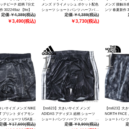
ッチピーチ 総柄 7分丈
メンズ ドライメッシュ ポケット配色
メンズ 接触冷感
302249az 【fre】
ショーツ ショートパンツ ハーフパン
ンツ 春夏新作 30
定価 ￥4,389(税込)
定価 ￥4,389(税込)
ツ 春夏新作 302252az 【fre】
￥3,490(税込)
￥3,730(税込)
きいサイズ メンズ NIKE
【ns623】大きいサイズ メンズ
【ns623】大き
FIT プリント ダイアモン
ADIDAS アディダス 総柄 ショーツ
NORTH FAC
ンツ ショーツ USA直
ショートパンツ ハーフパンツ
ショートパンツ シ
定価 ￥17,600(税込)
定価 ￥9,900(税込)
定
GOALKEEPER SHORTS USA直輸入
SHORTS-PRI