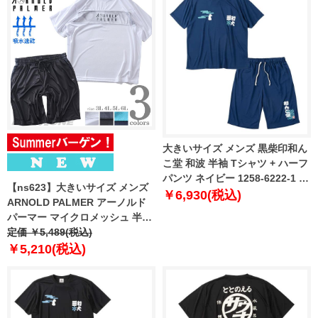
大きいサイズ メンズ 黒柴印和ん
こ堂 和波 半袖 Tシャツ + ハーフ
パンツ ネイビー 1258-6222-1 3L
【ns623】大きいサイズ メンズ
4L 5L 6L 8L
￥6,930(税込)
ARNOLD PALMER アーノルド
パーマー マイクロメッシュ 半袖
上下セット 吸水速乾 春夏新作
定価 ￥5,489(税込)
1051538
￥5,210(税込)