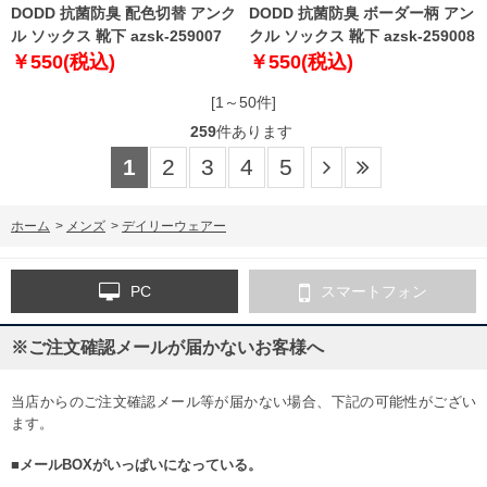
DODD 抗菌防臭 配色切替 アンク
DODD 抗菌防臭 ボーダー柄 アン
ル ソックス 靴下 azsk-259007
クル ソックス 靴下 azsk-259008
￥550(税込)
￥550(税込)
[1～50件]
259
件あります
1
2
3
4
5
ホーム
>
メンズ
>
デイリーウェアー
PC
スマートフォン
※ご注文確認メールが届かないお客様へ
当店からのご注文確認メール等が届かない場合、下記の可能性がござい
ます。
■メールBOXがいっぱいになっている。