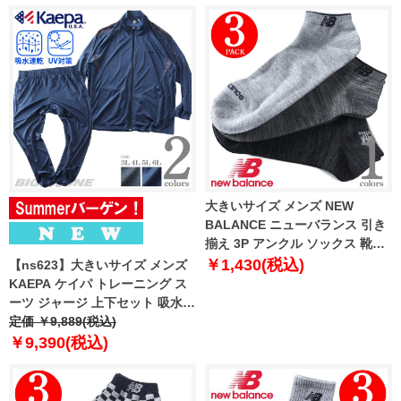
大きいサイズ メンズ NEW
BALANCE ニューバランス 引き
揃え 3P アンクル ソックス 靴下
3枚組 las5033j
￥1,430(税込)
【ns623】大きいサイズ メンズ
KAEPA ケイパ トレーニング ス
ーツ ジャージ 上下セット 吸水速
乾 UV対策 春夏新作 kp811603zz
定価 ￥9,889(税込)
￥9,390(税込)