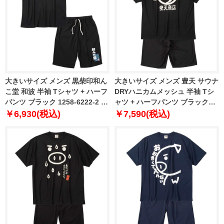
大きいサイズ メンズ 黒柴印和ん
大きいサイズ メンズ 豊天 サウナ
こ堂 和波 半袖 Tシャツ + ハーフ
DRYハニカムメッシュ 半袖 Tシ
パンツ ブラック 1258-6222-2 3L
ャツ + ハーフパンツ ブラック
4L 5L 6L 8L
1258-6260-1 3L 4L 5L 6L 7L 8L
￥6,930(税込)
￥7,590(税込)