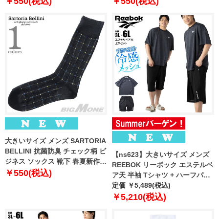
￥550(税込)
￥550(税込)
大きいサイズ メンズ SARTORIA
BELLINI 抗菌防臭 チェック柄 ビ
【ns623】大きいサイズ メンズ
ジネス ソックス 靴下 春夏新作
REEBOK リーボック エステルベ
sbs-5513
￥550(税込)
ア天 半袖 Tシャツ + ハーフパン
ツ 上下セット 春夏新作 21633ny
定価 ￥5,489(税込)
【fre】
￥5,210(税込)