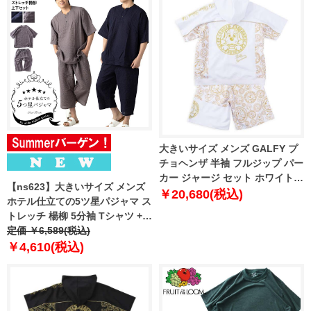
大きいサイズ メンズ GALFY プ
チョヘンザ 半袖 フルジップ パー
カー ジャージ セット ホワイト
【ns623】大きいサイズ メンズ
1258-6265-1 3L 4L 5L 6L
￥20,680(税込)
ホテル仕立ての5ツ星パジャマ ス
トレッチ 楊柳 5分袖 Tシャツ + 7
分丈 パンツ 上下セット 春夏新作
定価 ￥6,589(税込)
1363m1h 【fre】
￥4,610(税込)