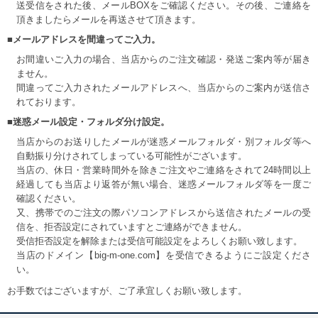
送受信をされた後、メールBOXをご確認ください。その後、ご連絡を
頂きましたらメールを再送させて頂きます。
■メールアドレスを間違ってご入力。
お間違いご入力の場合、当店からのご注文確認・発送ご案内等が届き
ません。
間違ってご入力されたメールアドレスへ、当店からのご案内が送信さ
れております。
■迷惑メール設定・フォルダ分け設定。
当店からのお送りしたメールが迷惑メールフォルダ・別フォルダ等へ
自動振り分けされてしまっている可能性がございます。
当店の、休日・営業時間外を除きご注文やご連絡をされて24時間以上
経過しても当店より返答が無い場合、迷惑メールフォルダ等を一度ご
確認ください。
又、携帯でのご注文の際パソコンアドレスから送信されたメールの受
信を、拒否設定にされていますとご連絡ができません。
受信拒否設定を解除または受信可能設定をよろしくお願い致します。
当店のドメイン【big-m-one.com】を受信できるようにご設定くださ
い。
お手数ではございますが、ご了承宜しくお願い致します。