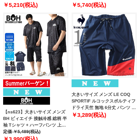
￥5,210(税込)
￥5,740(税込)
大きいサイズ メンズ LE COQ
SPORTIF ルコックスポルティフ
ドライ天竺 無地 6分丈 パンツ ル
【ns623】大きいサイズ メンズ
ームパンツ 春夏新作 27631jh
￥3,289(税込)
BH ビィエイチ 接触冷感 総柄 半
袖 Tシャツ + ハーフパンツ 上下
セット 吸汗速乾 春夏新作 bhts-
定価 ￥5,489(税込)
260201 【fre】
￥3,990(税込)