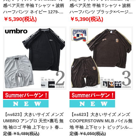
感ベア天竺 半袖 Tシャツ + 波柄
感ベア天竺 半袖 Tシャツ + 波柄
ハーフパンツ ネイビー 1279-
ハーフパンツ ブラック×ベージュ
6211-1 3L 4L 5L 6L 7L 8L
1279-6211-2 3L 4L 5L 6L 7L 8L
￥5,390(税込)
￥5,390(税込)
【ns623】大きいサイズ メンズ
【ns623】大きいサイズ メンズ
UMBRO アンブロ 天竺×裏毛 無
COOPERSTOWN MLB パイル無
地 袖ロゴ 半袖 上下セット 春夏
地 半袖 上下セット ビッグシルエ
新作 21631dh
定価 ￥5,489(税込)
ット 春夏新作 21631yh
定価 ￥6,050(税込)