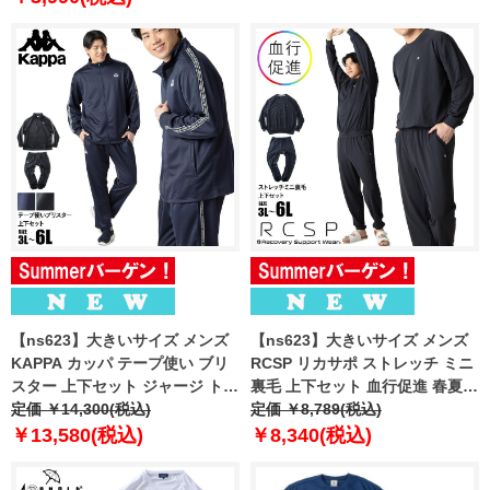
【ns623】大きいサイズ メンズ
【ns623】大きいサイズ メンズ
KAPPA カッパ テープ使い ブリ
RCSP リカサポ ストレッチ ミニ
スター 上下セット ジャージ トラ
裏毛 上下セット 血行促進 春夏新
ックスーツ 春夏新作 245311-
定価 ￥14,300(税込)
作 216271h 【fre】
定価 ￥8,789(税込)
245336 【fre】
￥13,580(税込)
￥8,340(税込)