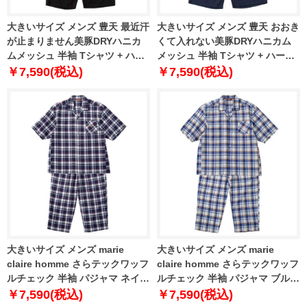
大きいサイズ メンズ 豊天 最近汗
大きいサイズ メンズ 豊天 おおき
が止まりません美豚DRYハニカ
くて入れない美豚DRYハニカム
ムメッシュ 半袖 Tシャツ + ハー
メッシュ 半袖 Tシャツ + ハーフ
フパンツ ブラック 1258-6261-1
パンツ ネイビー 1258-6262-1 3L
￥7,590(税込)
￥7,590(税込)
3L 4L 5L 6L 7L 8L
4L 5L 6L 7L 8L
大きいサイズ メンズ marie
大きいサイズ メンズ marie
claire homme さらテックワッフ
claire homme さらテックワッフ
ルチェック 半袖 パジャマ ネイビ
ルチェック 半袖 パジャマ ブルー
ー 1279-6200-1 3L 4L 5L 6L 8L
1279-6200-2 3L 4L 5L 6L 8L
￥7,590(税込)
￥7,590(税込)