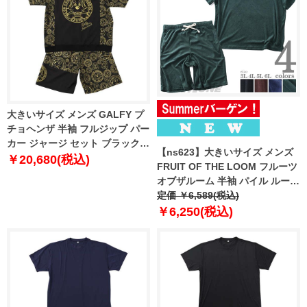
大きいサイズ メンズ GALFY プ
チョヘンザ 半袖 フルジップ パー
カー ジャージ セット ブラック
【ns623】大きいサイズ メンズ
1258-6265-2 3L 4L 5L 6L
￥20,680(税込)
FRUIT OF THE LOOM フルーツ
オブザルーム 半袖 パイル ルーム
ウェア 上下セット 春夏新作
定価 ￥6,589(税込)
81809000
￥6,250(税込)