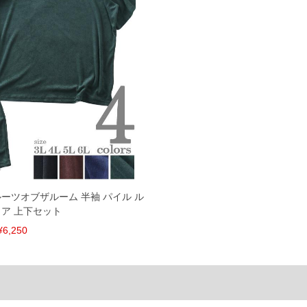
106
36
27
30
108
37
28
31
110
38
29
32
単位はcm
ざいます。また、お客様がご使用の環境（コンピュータ画
場合がございます。予めご了承ください。
タグのサイズ表記と異なる場合があります。お取り扱い前に
共用しておりますので店頭での売り違い、店舗からのお取り
してしまう場合がございます。そのようなことがない様最大
速やかにご連絡させて頂きますので予めご了承ください。
M フルーツオブザルーム 半袖 パイル ル
ア 上下セット
げ無料対象商品は1本につき税込6,000円以上の品が対象。
¥6,250
税）となります。）
く場合がございます。
なりますので、予めご了承下さい。
ます。(例：裾にファスナーや調節ひもが付いている、極