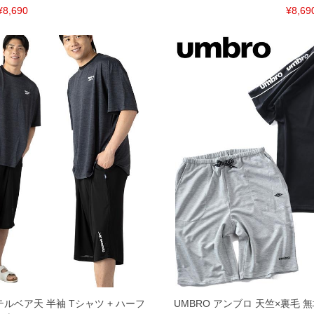
¥8,690
¥8,69
テルベア天 半袖 Tシャツ + ハーフ
UMBRO アンブロ 天竺×裏毛 