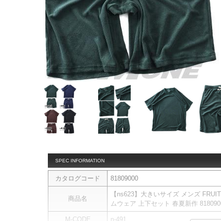
SPEC INFORMATION
カタログコード
81809000
【ns623】大きいサイズ メンズ FRUI
商品名
ムウェア 上下セット 春夏新作 818090
M-CODE
n-491