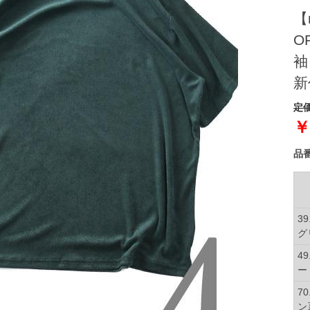
【
O
袖
新
定価
￥
品
3
グ
4
ー
7
ン