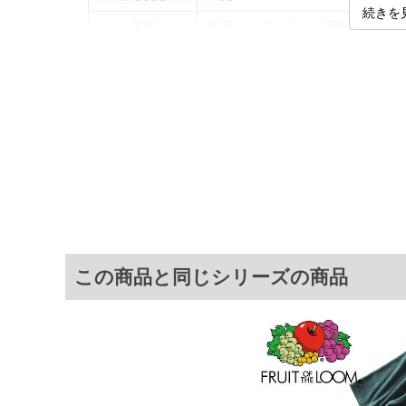
続きを
素材
綿77%、ポリエステル23%
カラー展開
【グリーン】【ネイビー】【ブラウン
サイズ展開
【3L】【4L】【5L】【6L】
サ
[トップス]
サイズ
肩幅
3L
50
4L
52
5L
54
この商品と同じシリーズの商品
6L
56
[ボトムス]
サイズ
ウエスト
3L
80～116