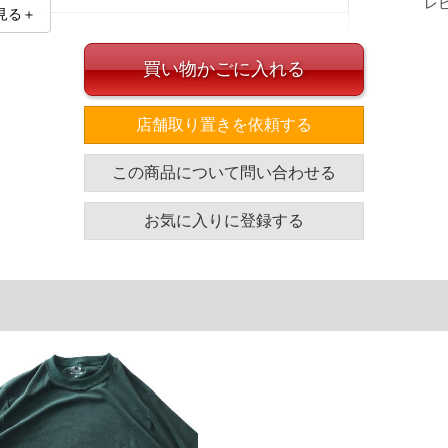
レ
見る＋
】【ブラック】
買い物かごに入れる
店舗取り置きを依頼する
イズ
この商品について問い合わせる
袖丈
胸囲
着丈
お気に入りに登録する
25
126
77
26
132
80
27
138
83
27
144
86
ヒップ
渡幅
股下
股上
104
35
26
29