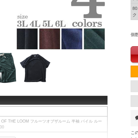
8
ク
個
T OF THE LOOM フルーツオブザルーム 半袖 パイル ルー
00
こ