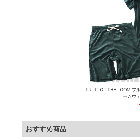
4L
83～118
5L
86～120
6L
89～122
※商品によって若干のサイズの誤差がご
面）によって、商品の色味が若干異なる
※上記サイズが実際の商品に付いている
商品付属タグの記載もご確認下さい。
※当店での掲載商品は、実店鋪と在庫を
寄せ等により、お客様にご迷惑をお掛け
限に努めておりますが、もしあった場合
FRUIT OF THE LOO
※【ボトムの裾上げをご希望の場合】
裾上げ料金は500円+税となります。
ームウェ
ご注意
備考欄に股下●cmとご記入下さい。（裾上
1本5,999円以下の商品は有料（500円+
出荷まで約1週間～20日間程お時間を頂
尚、裾上げした商品は返品・交換不可と
一部、お直しに対応出来ない商品がござい
おすすめ商品
端なデザインが施されている等)