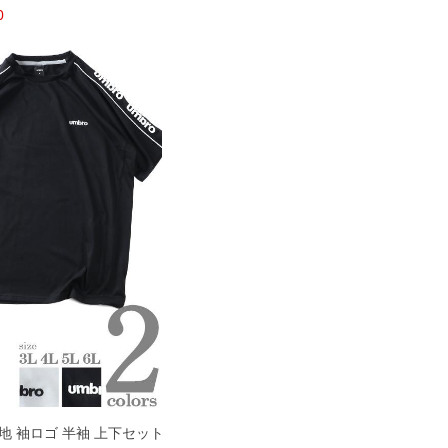
0
無地 袖ロゴ 半袖 上下セット