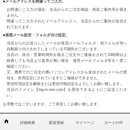
■メールアドレスを間違ってご入力。
お間違いご入力の場合、当店からのご注文確認・発送ご案内等が届き
ません。
間違ってご入力されたメールアドレスへ、当店からのご案内が送信さ
れております。
■迷惑メール設定・フォルダ分け設定。
当店からのお送りしたメールが迷惑メールフォルダ・別フォルダ等へ
自動振り分けされてしまっている可能性がございます。
当店の、休日・営業時間外を除きご注文やご連絡をされて24時間以上
経過しても当店より返答が無い場合、迷惑メールフォルダ等を一度ご
確認ください。
又、携帯でのご注文の際パソコンアドレスから送信されたメールの受
信を、拒否設定にされていますとご連絡ができません。
受信拒否設定を解除または受信可能設定をよろしくお願い致します。
当店のドメイン【big-m-one.com】を受信できるようにご設定くださ
い。
お手数ではございますが、ご了承宜しくお願い致します。
詳細検索
新規登録
マイページ
カートの中