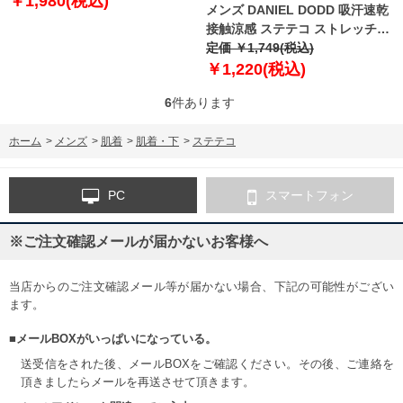
￥1,980(税込)
メンズ DANIEL DODD 吸汗速乾
接触涼感 ステテコ ストレッチ
azst-210201
定価 ￥1,749(税込)
￥1,220(税込)
6
件あります
ホーム
>
メンズ
>
肌着
>
肌着・下
>
ステテコ
PC
スマートフォン
※ご注文確認メールが届かないお客様へ
当店からのご注文確認メール等が届かない場合、下記の可能性がござい
ます。
■メールBOXがいっぱいになっている。
送受信をされた後、メールBOXをご確認ください。その後、ご連絡を
頂きましたらメールを再送させて頂きます。