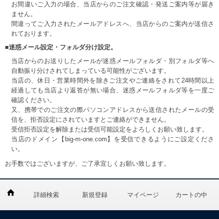
お間違いご入力の場合、当店からのご注文確認・発送ご案内等が届き
ません。
間違ってご入力されたメールアドレスへ、当店からのご案内が送信さ
れております。
■迷惑メール設定・フォルダ分け設定。
当店からのお送りしたメールが迷惑メールフォルダ・別フォルダ等へ
自動振り分けされてしまっている可能性がございます。
当店の、休日・営業時間外を除きご注文やご連絡をされて24時間以上
経過しても当店より返答が無い場合、迷惑メールフォルダ等を一度ご
確認ください。
又、携帯でのご注文の際パソコンアドレスから送信されたメールの受
信を、拒否設定にされていますとご連絡ができません。
受信拒否設定を解除または受信可能設定をよろしくお願い致します。
当店のドメイン【big-m-one.com】を受信できるようにご設定くださ
い。
お手数ではございますが、ご了承宜しくお願い致します。
詳細検索
新規登録
マイページ
カートの中