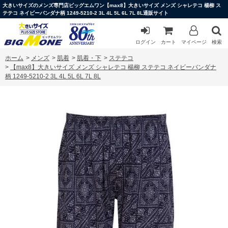
大きいサイズのメンズ専門店ビッグエムワン【max8】大きいサイズ メンズ シャレテコ 楊柳 ス
テテコ ネイビーバンダナ柄 1249-5210-2 3L 4L 5L 6L 7L 8L通販サイト
ログイン
カート
マイページ
検索
ホーム
>
メンズ
>
肌着
>
肌着・下
>
ステテコ
>
【max8】大きいサイズ メンズ シャレテコ 楊柳 ステテコ ネイビーバンダナ
柄 1249-5210-2 3L 4L 5L 6L 7L 8L