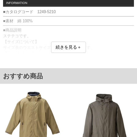
INFORMATION
■カタログコード 1249-5210
■素材 綿 100%
■商品説明
ステテコです。
【サイズについて】
続きを見る＋
サイズ表のウエストサイズは適応範囲となります。
【Coolish WaVe】
シャリ感があり肌がベタつきにくく、通気性があり蒸れにくく涼しい生
地。
放湿しやすく乾きやすいためサラサラと快適で伸縮性に富んだ穿き心地
おすすめ商品
の良いクレープ素材です。
前開き(ボタン)／ウエストシャーリング／ひざ下丈／Coolish WaVe／クー
リッシュウェーブ／高通気設計
【返品交換について】 開封前なら返品交換できます。
■サイズ表
サイズ/ウエスト/わたり幅/股下/総丈
3L/95～110/41.5/45/77
4L/105～120/45/45/79
5L/115～130/48/45/81
6L/125～140/51.5/45/83