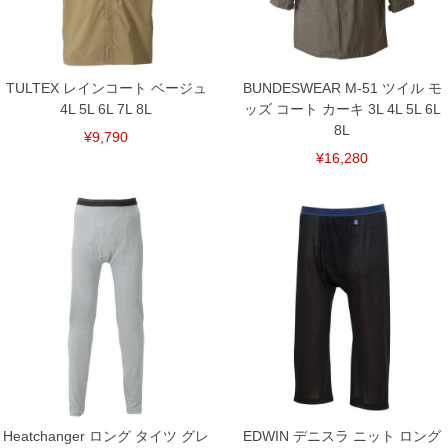
7L/135～150/55/45/85
8L/145～160/58/45/87
単位はcm
※【返品交換について】
TULTEX レインコート ベージュ
BUNDESWEAR M-51 ツイル モ
返品交換希望の方は、商品到着後1週間以内にご連絡ください。
下着(肌着)やワイシャツは商品の性質上、返品交換不可とさせて頂いております。予め
4L 5L 6L 7L 8L
ッズ コート カーキ 3L 4L 5L 6L
ご了承くださいませ。
8L
¥9,790
※【ボトムの裾上げをご希望の場合】
¥16,280
裾上げ料金は500円+税となります。
備考欄に股下●cmとご記入下さい。（裾上げ無料対象商品は1本につき税込6,000円以
上の品が対象。1本5,999円以下の商品は有料（500円+税）となります。）
出荷まで約1週間～20日間程お時間を頂く場合がございます。
尚、裾上げした商品は返品・交換不可となりますので、予めご了承下さい。
一部、お直しに対応出来ない商品がございます。(例：裾にファスナーや調節ひもが付
いている、極端なデザインが施されている等)
※商品によって若干のサイズの誤差がございます。また、お客様がご使用の環境（コ
ンピュータ画面）によって、商品の色味が若干異なる場合がございます。予めご了承
ください。
※当店での掲載商品は、実店鋪と在庫を共用しておりますので店頭での売り違い、店
舗からのお取り寄せ等により、お客様にご迷惑をお掛けしてしまう場合がございま
す。そのようなことがない様最大限に努めておりますが、もしあった場合速やかにご
連絡させて頂きますので予めご了承ください。
DETAIL
Heatchanger ロング タイツ グレ
EDWIN デニスラ ニット ロング