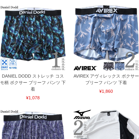
※【返品交換について】
返品交換希望の方は、商品到着後1週間以内にご連絡ください。
下着(肌着)やワイシャツは商品の性質上、返品交換不可とさせて頂いております。予め
ご了承くださいませ。
※【ボトムの裾上げをご希望の場合】
裾上げ料金は500円+税となります。
備考欄に股下●cmとご記入下さい。（裾上げ無料対象商品は1本につき税込6,000円以
上の品が対象。1本5,999円以下の商品は有料（500円+税）となります。）
出荷まで約1週間～20日間程お時間を頂く場合がございます。
尚、裾上げした商品は返品・交換不可となりますので、予めご了承下さい。
一部、お直しに対応出来ない商品がございます。(例：裾にファスナーや調節ひもが付
いている、極端なデザインが施されている等)
※商品によって若干のサイズの誤差がございます。また、お客様がご使用の環境（コ
ンピュータ画面）によって、商品の色味が若干異なる場合がございます。予めご了承
DANIEL DODD ストレッチ コス
AVIREX アヴィレックス ボクサー
ください。
モ柄 ボクサー ブリーフ パンツ 下
ブリーフ パンツ 下着
※当店での掲載商品は、実店鋪と在庫を共用しておりますので店頭での売り違い、店
着
舗からのお取り寄せ等により、お客様にご迷惑をお掛けしてしまう場合がございま
¥1,860
す。そのようなことがない様最大限に努めておりますが、もしあった場合速やかにご
¥1,078
連絡させて頂きますので予めご了承ください。
ITEM INTRODUCTION