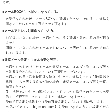
ます。
■メールBOXがいっぱいになっている。
送受信をされた後、メールBOXをご確認ください。その後、ご連絡を
頂きましたらメールを再送させて頂きます。
■メールアドレスを間違ってご入力。
お間違いご入力の場合、当店からのご注文確認・発送ご案内等が届き
ません。
間違ってご入力されたメールアドレスへ、当店からのご案内が送信さ
れております。
■迷惑メール設定・フォルダ分け設定。
当店からのお送りしたメールが迷惑メールフォルダ・別フォルダ等へ
自動振り分けされてしまっている可能性がございます。
当店の、休日・営業時間外を除きご注文やご連絡をされて24時間以上
経過しても当店より返答が無い場合、迷惑メールフォルダ等を一度ご
確認ください。
又、携帯でのご注文の際パソコンアドレスから送信されたメールの受
信を、拒否設定にされていますとご連絡ができません。
受信拒否設定を解除または受信可能設定をよろしくお願い致します。
当店のドメイン【big-m-one.com】を受信できるようにご設定くださ
い。