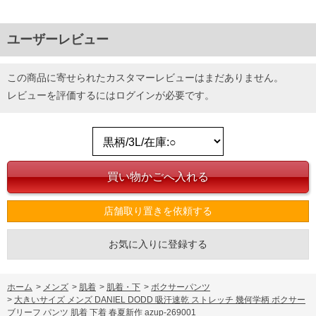
ユーザーレビュー
この商品に寄せられたカスタマーレビューはまだありません。
レビューを評価するには
ログイン
が必要です。
店舗取り置きを依頼する
お気に入りに登録する
ホーム
>
メンズ
>
肌着
>
肌着・下
>
ボクサーパンツ
>
大きいサイズ メンズ DANIEL DODD 吸汗速乾 ストレッチ 幾何学柄 ボクサー
ブリーフ パンツ 肌着 下着 春夏新作 azup-269001