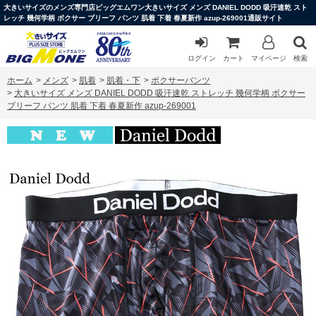
大きいサイズのメンズ専門店ビッグエムワン大きいサイズ メンズ DANIEL DODD 吸汗速乾 スト
レッチ 幾何学柄 ボクサー ブリーフ パンツ 肌着 下着 春夏新作 azup-269001通販サイト
ログイン
カート
マイページ
検索
ホーム
>
メンズ
>
肌着
>
肌着・下
>
ボクサーパンツ
>
大きいサイズ メンズ DANIEL DODD 吸汗速乾 ストレッチ 幾何学柄 ボクサー
ブリーフ パンツ 肌着 下着 春夏新作 azup-269001