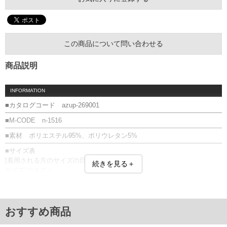
この商品について問い合わせる
商品説明
INFORMATION
■カタログコード azup-269001
■M-CODE n-1516
■素材 ポリエステル95%、ポリウレタン5%
■サイズ表
[着用される方のサイズの目安]
続きを見る＋
サイズ/ウエスト
3L/100～116
4L/106～124
5L/112～132
6L/118～140
おすすめ商品
単位はcm