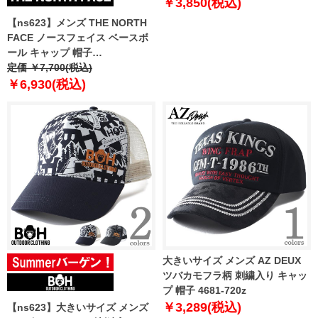
￥3,850(税込)
【ns623】メンズ THE NORTH
FACE ノースフェイス ベースボ
ール キャップ 帽子
HORIZONTAL EMBRO BALL
定価 ￥7,700(税込)
CAP USA直輸入 nf0a5fy1-jk3
￥6,930(税込)
大きいサイズ メンズ AZ DEUX
ツバカモフラ柄 刺繍入り キャッ
プ 帽子 4681-720z
￥3,289(税込)
【ns623】大きいサイズ メンズ