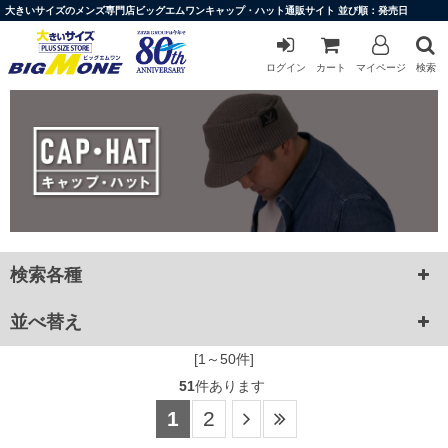
大きいサイズのメンズ専門店ビッグエムワンキャップ・ハット通販サイト 並び順：発売日
ログイン
カート
マイページ
検索
検索各種
並べ替え
[1～50件]
51
件あります
1
2