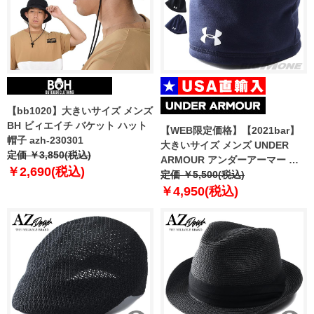
【bb1020】大きいサイズ メンズ
BH ビィエイチ バケット ハット
【WEB限定価格】【2021bar】
帽子 azh-230301
大きいサイズ メンズ UNDER
定価 ￥3,850(税込)
ARMOUR アンダーアーマー キ
￥2,690(税込)
ャップ ビーニー 帽子 USA直輸入
定価 ￥5,500(税込)
1343149
￥4,950(税込)