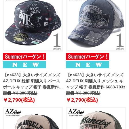
【ns623】大きいサイズ メンズ
【ns623】大きいサイズ メンズ
AZ DEUX 総柄 刺繍入り ベース
AZ DEUX 刺繍入り メッシュ キ
ボール キャップ 帽子 春夏新作
ャップ 帽子 春夏新作 6683-703z
6683-702z
定価 ￥3,289(税込)
定価 ￥3,289(税込)
￥2,790(税込)
￥2,790(税込)