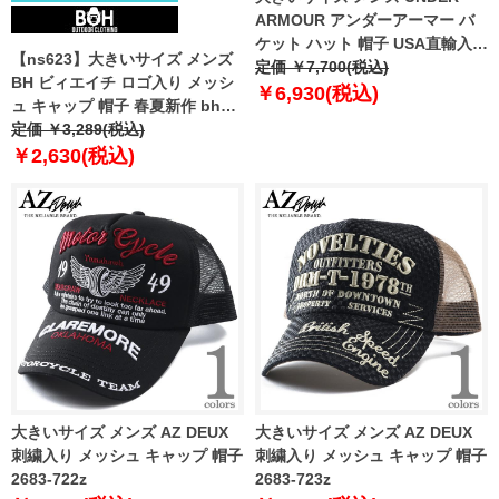
ARMOUR アンダーアーマー バ
ケット ハット 帽子 USA直輸入
【ns623】大きいサイズ メンズ
1383483-103
定価 ￥7,700(税込)
BH ビィエイチ ロゴ入り メッシ
￥6,930(税込)
ュ キャップ 帽子 春夏新作 bhh-
260301
定価 ￥3,289(税込)
￥2,630(税込)
大きいサイズ メンズ AZ DEUX
大きいサイズ メンズ AZ DEUX
刺繍入り メッシュ キャップ 帽子
刺繍入り メッシュ キャップ 帽子
2683-722z
2683-723z