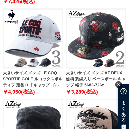
￥7,425(税込)
大きいサイズ メンズ LE COQ
大きいサイズ メンズ AZ DEUX
SPORTIF GOLF ルコックスポル
総柄 刺繍入り ベースボール キャ
ティフ 定番ロゴ キャップ ゴルフ
ップ 帽子 5683-726z
ウェア lg5scpb0m
￥4,950(税込)
￥3,289(税込)