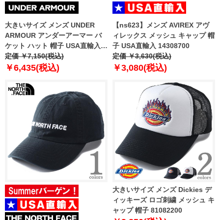
大きいサイズ メンズ UNDER
【ns623】メンズ AVIREX アヴ
ARMOUR アンダーアーマー バ
ィレックス メッシュ キャップ 帽
ケット ハット 帽子 USA直輸入
子 USA直輸入 14308700
1383483-410
定価 ￥7,150(税込)
定価 ￥3,630(税込)
￥6,435(税込)
￥3,080(税込)
大きいサイズ メンズ Dickies デ
ィッキーズ ロゴ刺繍 メッシュ キ
ャップ 帽子 81082200