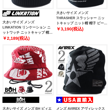
大きいサイズ メンズ
THRASHER スラッシャー ニッ
大きいサイズ メンズ
トキャップ ニット帽 帽子 ビーニ
LINKATION リンケーション ニ
ー dw1494
￥3,190(税込)
ットワッチ ニットキャップ 帽子
lkh-240601
￥2,189(税込)
大きいサイズ メンズ BH ビィエ
メンズ AVIREX アヴィレックス