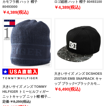
カモフラ柄 ハット 帽子
ロゴ総柄 ハット 帽子 80493100
80493000
￥4,389(税込)
￥4,389(税込)
大きいサイズ メンズ DCSHOES
25STAR EMB SNAPBACK キャ
ップ ブラック×ブラックカモ
大きいサイズ メンズ TOMMY
1270-5320-1 4L
￥6,490(税込)
HILFIGER トミーヒルフィガー
ニットキャップ ニット帽 帽子
USA直輸入 thmc524549
定価 ￥8,250(税込)