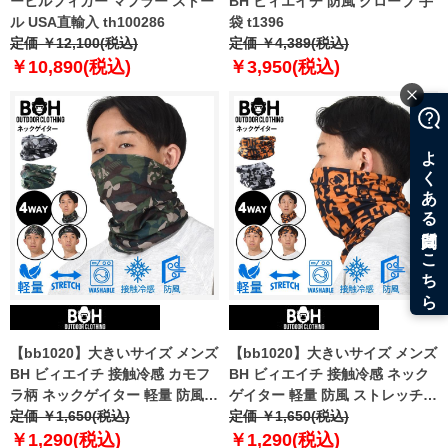
ーヒルフィガー マフラー ストー
BH ビィエイチ 防風 グローブ 手
ル USA直輸入 th100286
袋 t1396
定価 ￥12,100(税込)
定価 ￥4,389(税込)
￥10,890(税込)
￥3,950(税込)
【bb1020】大きいサイズ メンズ
【bb1020】大きいサイズ メンズ
BH ビィエイチ 接触冷感 カモフ
BH ビィエイチ 接触冷感 ネック
ラ柄 ネックゲイター 軽量 防風
ゲイター 軽量 防風 ストレッチ
ストレッチ 迷彩柄 azsc-230301
定価 ￥1,650(税込)
azsc-230302
定価 ￥1,650(税込)
￥1,290(税込)
￥1,290(税込)