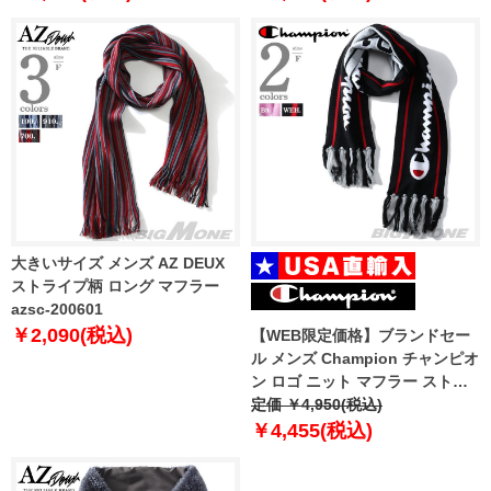
大きいサイズ メンズ AZ DEUX
ストライプ柄 ロング マフラー
azsc-200601
￥2,090(税込)
【WEB限定価格】ブランドセー
ル メンズ Champion チャンピオ
ン ロゴ ニット マフラー ストー
ル USA直輸入 h0723a
定価 ￥4,950(税込)
￥4,455(税込)