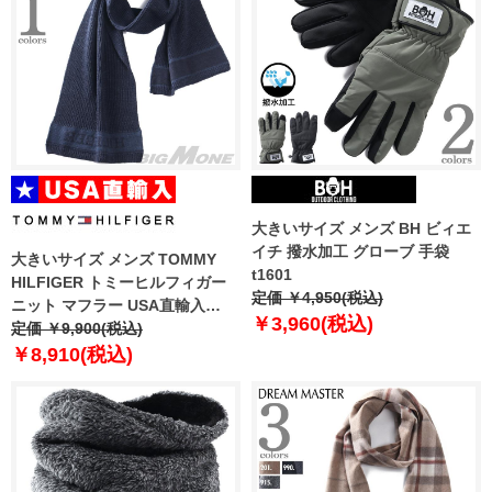
大きいサイズ メンズ BH ビィエ
イチ 撥水加工 グローブ 手袋
大きいサイズ メンズ TOMMY
t1601
HILFIGER トミーヒルフィガー
定価 ￥4,950(税込)
ニット マフラー USA直輸入
￥3,960(税込)
thmc524552
定価 ￥9,900(税込)
￥8,910(税込)