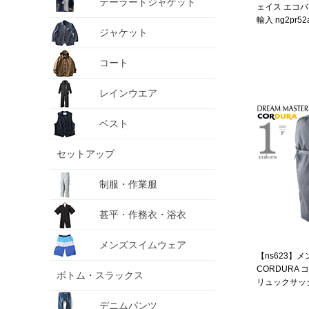
テーラードジャケット
ェイス エコバ
輸入 ng2pr52
ジャケット
コート
レインウエア
ベスト
セットアップ
制服・作業服
甚平・作務衣・浴衣
メンズスイムウェア
【ns623】メン
CORDURA
ボトム・スラックス
リュックサック 
デニムパンツ