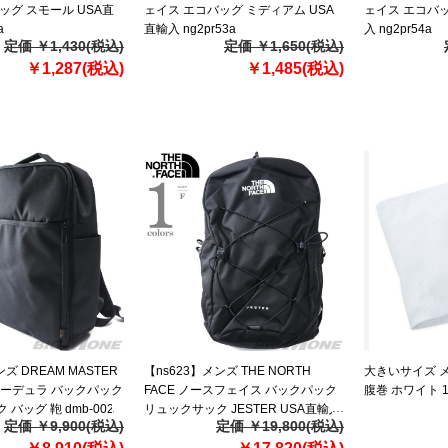
ッグ スモール USA直
ェイス エコバッグ ミディアム USA
ェイス エコバッ
a
直輸入 ng2pr53a
入 ng2pr54a
定価 ￥1,430(税込)
定価 ￥1,650(税込)
￥1,287(税込)
￥1,485(税込)
ズ DREAM MASTER
【ns623】メンズ THE NORTH
大きいサイズ 
 コーデュラ バックパック
FACE ノースフェイス バックパック
腹巻 ホワイト 124
バッグ 鞄 dmb-002
リュックサック JESTER USA直輸入
定価 ￥9,900(税込)
定価 ￥19,800(税込)
nf0a3vxf-jk3