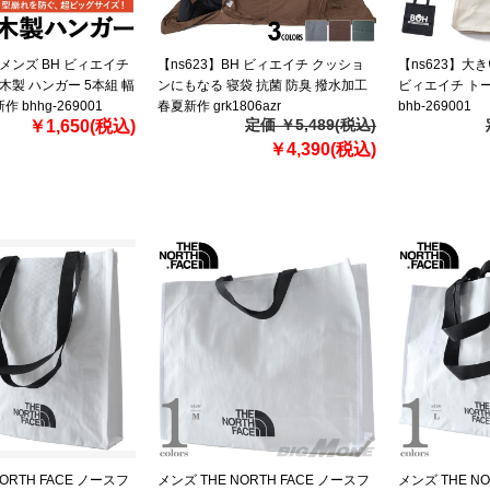
メンズ BH ビィエイチ
【ns623】BH ビィエイチ クッショ
【ns623】大
木製 ハンガー 5本組 幅
ンにもなる 寝袋 抗菌 防臭 撥水加工
ビィエイチ トー
作 bhhg-269001
春夏新作 grk1806azr
bhb-269001
定価 ￥5,489(税込)
￥1,650(税込)
￥4,390(税込)
ORTH FACE ノースフ
メンズ THE NORTH FACE ノースフ
メンズ THE N