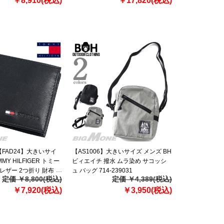
￥8,910(税込)
￥17,820(税込)
【FAD24】大きいサイ
【AS1006】大きいサイズ メンズ BH
MY HILFIGER トミー
ビィエイチ 撥水 ムラ染め サコッシ
レザー 2つ折り 財布
ュ バッグ 714-239031
定価 ￥8,800(税込)
定価 ￥4,389(税込)
ALLET USA直輸入
￥7,920(税込)
￥3,950(税込)