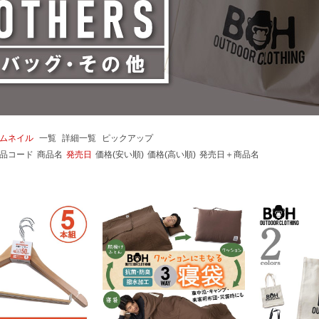
ムネイル
一覧
詳細一覧
ピックアップ
品コード
商品名
発売日
価格(安い順)
価格(高い順)
発売日＋商品名