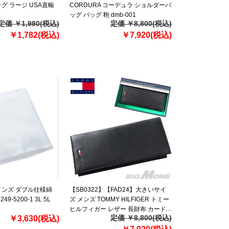
グ ラージ USA直輸
CORDURA コーデュラ ショルダーバ
ッグ バッグ 鞄 dmb-001
定価 ￥1,980(税込)
定価 ￥8,800(税込)
￥1,782(税込)
￥7,920(税込)
メンズ ダブル仕様綿
【SB0322】【FAD24】大きいサイ
9-5200-1 3L 5L
ズ メンズ TOMMY HILFIGER トミー
ヒルフィガー レザー 長財布 カード
定価 ￥8,800(税込)
￥3,630(税込)
ケース PASSCASE WALLET USA直
輸入 31tl19x014