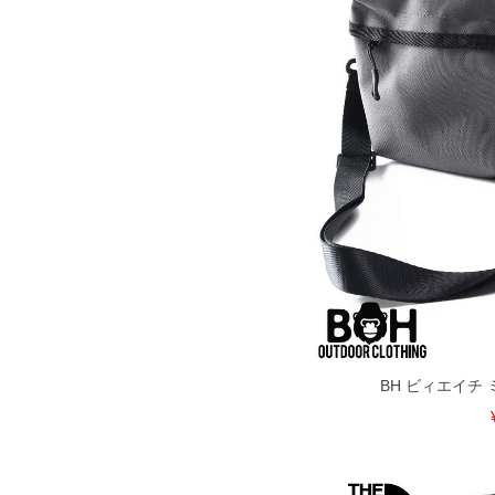
出荷まで約1週間～20日間程お時間を頂
尚、裾上げした商品は返品・交換不可と
一部、お直しに対応出来ない商品がござい
端なデザインが施されている等)
※【返品交換について】
返品交換希望の方は、商品到着後1週間以
下着(肌着)やワイシャツは商品の性質上
いませ。
ITEM INTRODUCTION
BH ビィエイチ