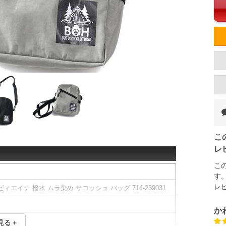
こ
レ
こ
す
レ
ビィエイチ 撥水 ムラ染め サコッシュ バッグ 714-239031
か
見る＋