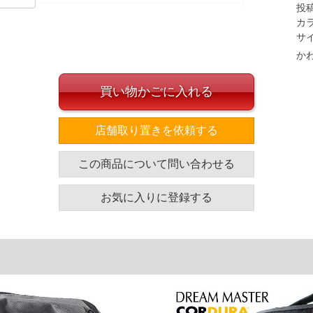
投
カ
サ
か
イズ
買い物かごに入れる
横
マチ
16
8.0
店舗取り置きを依頼する
単位はcm
ざいます。また、お客様がご使用の環境（コンピュータ画
この商品について問い合わせる
場合がございます。予めご了承ください。
タグのサイズ表記と異なる場合があります。お取り扱い前に
お気に入りに登録する
共用しておりますので店頭での売り違い、店舗からのお取り
してしまう場合がございます。そのようなことがない様最大
速やかにご連絡させて頂きますので予めご了承ください。
げ無料対象商品は1本につき税込6,000円以上の品が対象。
税）となります。）