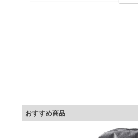
カラー展開
【ブラック】【グレー】
サイズ展開
【F】
サ
サイズ
縦
F
23
※商品によって若干のサイズの誤差がご
面）によって、商品の色味が若干異なる
※上記サイズが実際の商品に付いている
商品付属タグの記載もご確認下さい。
※当店での掲載商品は、実店鋪と在庫を
寄せ等により、お客様にご迷惑をお掛け
限に努めておりますが、もしあった場合
おすすめ商品
※【ボトムの裾上げをご希望の場合】
裾上げ料金は500円+税となります。
ご注意
備考欄に股下●cmとご記入下さい。（裾上
1本5,999円以下の商品は有料（500円+