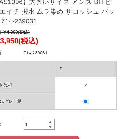
AS1006】大きいサイズ メンズ BH ビ
エイチ 撥水 ムラ染め サコッシュ バッ
714-239031
 ￥4,389(税込)
3,950(税込)
番
714-239031
F
LK.黒柄
×
RY.グレー柄
数