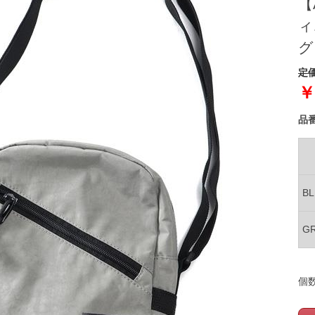
【
ィ
グ 
定価
￥
品
B
G
個