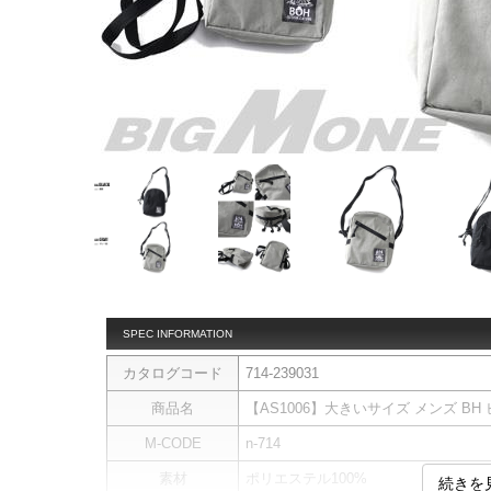
SPEC INFORMATION
カタログコード
714-239031
商品名
【AS1006】大きいサイズ メンズ BH 
M-CODE
n-714
素材
ポリエステル100%
続きを