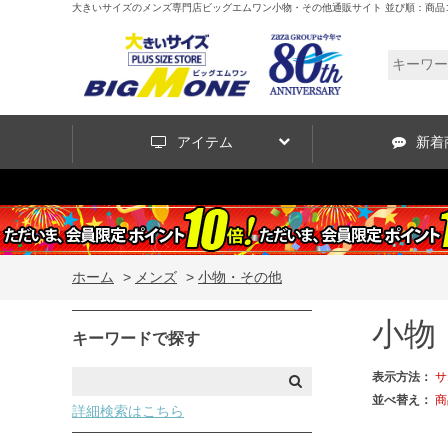
大きいサイズのメンズ専門店ビッグエムワン小物・その他通販サイト 並び順：商品
アイテム
新着
ホーム
>
メンズ
>
小物・その他
小物
キーワードで探す
表示方法：
サ
並べ替え：
商
詳細検索はこちら