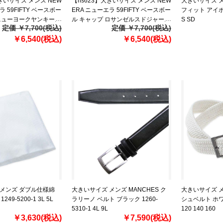
大きいサイズ メンズ NEW
【ns623】大きいサイズ メンズ NEW
大きいサイズ メン
ラ 59FIFTY ベースボー
ERA ニューエラ 59FIFTY ベースボー
フィット アイボリー
 ニューヨークヤンキース
ル キャップ ロサンゼルスドジャース
S SD
定価 ￥7,700(税込)
定価 ￥7,700(税込)
帽子 USA直輸入
DODGERS 帽子 USA直輸入
￥6,540(税込)
10047495
￥6,540(税込)
 メンズ ダブル仕様綿
大きいサイズ メンズ MANCHES ク
大きいサイズ メン
49-5200-1 3L 5L
ラリーノ ベルト ブラック 1260-
シュベルト ホワイ
5310-1 4L 9L
120 140 160
￥3,630(税込)
￥7,590(税込)