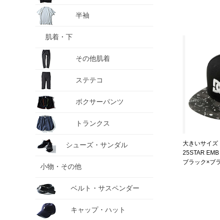
半袖
肌着・下
その他肌着
ステテコ
ボクサーパンツ
トランクス
大きいサイズ 
シューズ・サンダル
25STAR EM
ブラック×ブラッ
小物・その他
1 4L
ベルト・サスペンダー
キャップ・ハット