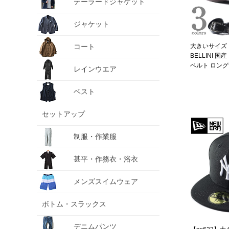
テーラードジャケット
ジャケット
コート
大きいサイズ メ
BELLINI 
ベルト ロング
レインウエア
0164546
ベスト
セットアップ
制服・作業服
甚平・作務衣・浴衣
メンズスイムウェア
ボトム・スラックス
デニムパンツ