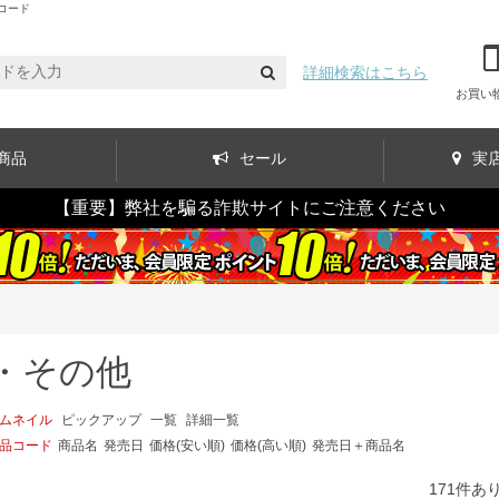
コード
詳細検索はこちら
お買い
商品
セール
実
【重要】弊社を騙る詐欺サイトにご注意ください
・その他
ムネイル
ピックアップ
一覧
詳細一覧
品コード
商品名
発売日
価格(安い順)
価格(高い順)
発売日＋商品名
171
件あ