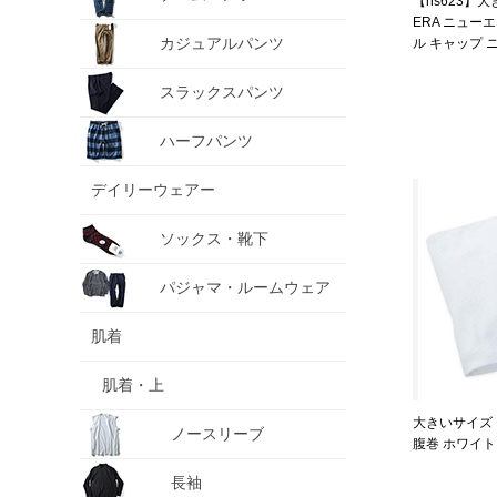
【ns623】
ERA ニューエ
カジュアルパンツ
ル キャップ
YANKEES 
10003436
スラックスパンツ
ハーフパンツ
デイリーウェアー
ソックス・靴下
パジャマ・ルームウェア
肌着
肌着・上
大きいサイズ
ノースリーブ
腹巻 ホワイト 12
長袖