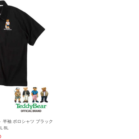
ント 半袖 ポロシャツ ブラック
6L 8L
0