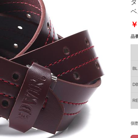
ダ
ベ
￥
品
B
D
R
個