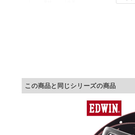
素材
牛革
カラー展開
【ブラック】【ブラウン】【レッド】
サイズ展開
【F】
サ
サイズ
対
F
※商品によって若干のサイズの誤差がご
面）によって、商品の色味が若干異なる
この商品と同じシリーズの商品
※上記サイズが実際の商品に付いている
商品付属タグの記載もご確認下さい。
※当店での掲載商品は、実店鋪と在庫を
寄せ等により、お客様にご迷惑をお掛け
限に努めておりますが、もしあった場合
※【ボトムの裾上げをご希望の場合】
裾上げ料金は500円+税となります。
ご注意
備考欄に股下●cmとご記入下さい。（裾上