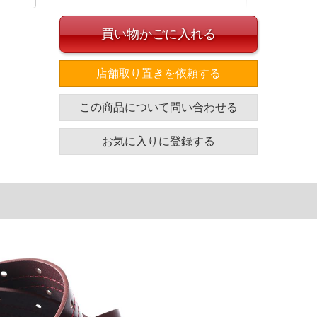
買い物かごに入れる
店舗取り置きを依頼する
イズ
この商品について問い合わせる
応可能な長さ
帯幅
127
3.8
お気に入りに登録する
単位はcm
ざいます。また、お客様がご使用の環境（コンピュータ画
場合がございます。予めご了承ください。
タグのサイズ表記と異なる場合があります。お取り扱い前に
共用しておりますので店頭での売り違い、店舗からのお取り
してしまう場合がございます。そのようなことがない様最大
速やかにご連絡させて頂きますので予めご了承ください。
げ無料対象商品は1本につき税込6,000円以上の品が対象。