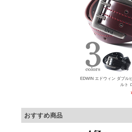
1本5,999円以下の商品は有料（500円+
出荷まで約1週間～20日間程お時間を頂
尚、裾上げした商品は返品・交換不可と
一部、お直しに対応出来ない商品がござい
端なデザインが施されている等)
※【返品交換について】
返品交換希望の方は、商品到着後1週間以
下着(肌着)やワイシャツは商品の性質上
いませ。
ITEM INTRODUCTION
EDWIN エドウィン ダブ
ルト 
おすすめ商品