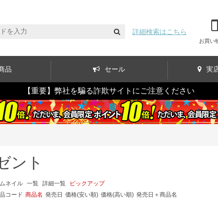
詳細検索はこちら
お買い
商品
セール
実
【重要】弊社を騙る詐欺サイトにご注意ください
ゼント
ムネイル
一覧
詳細一覧
ピックアップ
品コード
商品名
発売日
価格(安い順)
価格(高い順)
発売日＋商品名