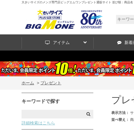
大きいサイズのメンズ専門店ビッグエムワンプレゼント通販サイト 並び順：商品名
アイテム
新着
ホーム
>
プレゼント
プレ
キーワードで探す
表示方法：
サ
並べ替え：
商
詳細検索はこちら