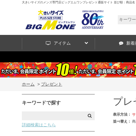
大きいサイズのメンズ専門店ビッグエムワンプレゼント通販サイト 並び順：商品名
アイテム
新着
ホーム
>
プレゼント
プレ
キーワードで探す
表示方法：
サ
並べ替え：
商
詳細検索はこちら