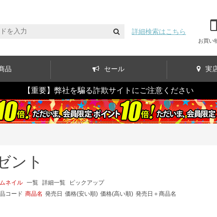
詳細検索はこちら
お買い
商品
セール
実
【重要】弊社を騙る詐欺サイトにご注意ください
ゼント
ムネイル
一覧
詳細一覧
ピックアップ
品コード
商品名
発売日
価格(安い順)
価格(高い順)
発売日＋商品名