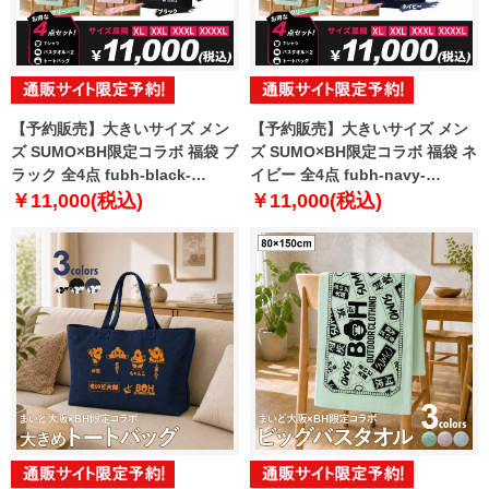
【予約販売】大きいサイズ メン
【予約販売】大きいサイズ メン
ズ SUMO×BH限定コラボ 福袋 ブ
ズ SUMO×BH限定コラボ 福袋 ネ
ラック 全4点 fubh-black-
イビー 全4点 fubh-navy-
sumo999-b【10月下旬発送予
sumo999-b【10月下旬発送予
￥11,000(税込)
￥11,000(税込)
定】
定】