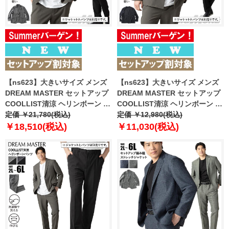
【ns623】大きいサイズ メンズ
【ns623】大きいサイズ メンズ
DREAM MASTER セットアップ
DREAM MASTER セットアップ
COOLLIST清涼 ヘリンボーン ス
COOLLIST清涼 ヘリンボーン ス
トレッチ ジャケット 軽量 ウォッ
定価 ￥21,780(税込)
トレッチ ノーカラー ジャケット
定価 ￥12,980(税込)
シャブル スマリラ 春夏新作
軽量 ウォッシャブル スマリラ 春
￥18,510(税込)
￥11,030(税込)
azs26181-sj 【fre】
夏新作 azs26181-sjn 【fre】