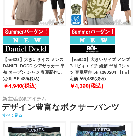
【ns623】大きいサイズ メンズ
【ns623】大きいサイズ メンズ
DANIEL DODD シアサッカー 半
BH ビィエイチ 総柄 半袖 Tシャ
袖 オープン シャツ 春夏新作
ツ 春夏新作 bh-t260204 【fre】
azsh-260213 【fre】
定価 ￥5,489(税込)
定価 ￥5,489(税込)
￥4,940(税込)
￥4,390(税込)
新生活必須アイテム
デザイン豊富なボクサーパンツ
すべて見る