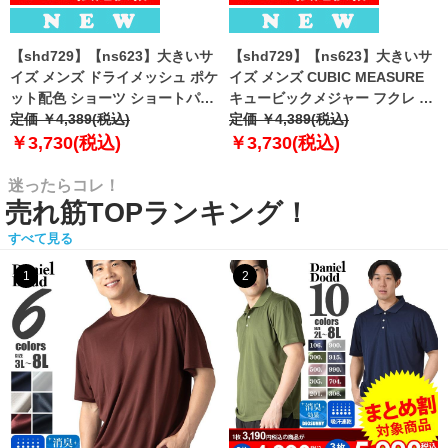
【shd729】【ns623】大きいサ
【shd729】【ns623】大きいサ
イズ メンズ ドライメッシュ ポケ
イズ メンズ CUBIC MEASURE
ット配色 ショーツ ショートパン
キュービックメジャー フクレ エ
ツ ハーフパンツ 春夏新作
定価 ￥4,389(税込)
ンボス 迷彩柄 ショーツ ショート
定価 ￥4,389(税込)
302252az 【fre】
パンツ ハーフパンツ 春夏新作
￥3,730(税込)
￥3,730(税込)
6753-384z 【fre】
迷ったらコレ！
売れ筋TOPランキング！
すべて見る
1
2