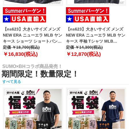
【ns623】大きいサイズ メンズ
【ns623】大きいサイズ メンズ
NEW ERA ニューエラ MLB ヤン
NEW ERA ニューエラ MLB ヤン
キース ショーツ ショートパンツ
キース 半袖 Tシャツ MLB
ハーフパンツ MLB WASHED
定価 ￥18,700(税込)
WASHED NEW YORK YANKEES
定価 ￥14,300(税込)
NEW YORK YANKEES T-SHIRT
T-SHIRT USA直輸入 60771645
￥16,830(税込)
￥12,870(税込)
USA直輸入 60771649
SUMO×BHコラボ商品発売！
期間限定！数量限定！
すべて見る