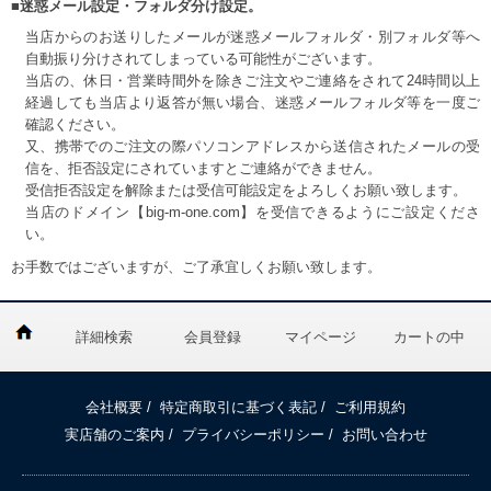
■迷惑メール設定・フォルダ分け設定。
当店からのお送りしたメールが迷惑メールフォルダ・別フォルダ等へ
自動振り分けされてしまっている可能性がございます。
当店の、休日・営業時間外を除きご注文やご連絡をされて24時間以上
経過しても当店より返答が無い場合、迷惑メールフォルダ等を一度ご
確認ください。
又、携帯でのご注文の際パソコンアドレスから送信されたメールの受
信を、拒否設定にされていますとご連絡ができません。
受信拒否設定を解除または受信可能設定をよろしくお願い致します。
当店のドメイン【big-m-one.com】を受信できるようにご設定くださ
い。
お手数ではございますが、ご了承宜しくお願い致します。
詳細検索
会員登録
マイページ
カートの中
会社概要
/
特定商取引に基づく表記
/
ご利用規約
実店舗のご案内
/
プライバシーポリシー
/
お問い合わせ