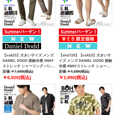
【ns623】大きいサイズ メンズ
【shd729】【ns623】大きいサ
DANIEL DODD 接触冷感 4WAY
イズ メンズ DANIEL DODD 接触
ストレッチ シャーリング パンツ
冷感 4WAYストレッチ ショーツ
春夏新作 azp260201201t
定価 ￥7,689(税込)
ショートパンツ ハーフパンツ 春
定価 ￥4,389(税込)
【fre】
夏新作 azsp-260204 【fre】
￥6,920(税込)
￥2,990(税込)