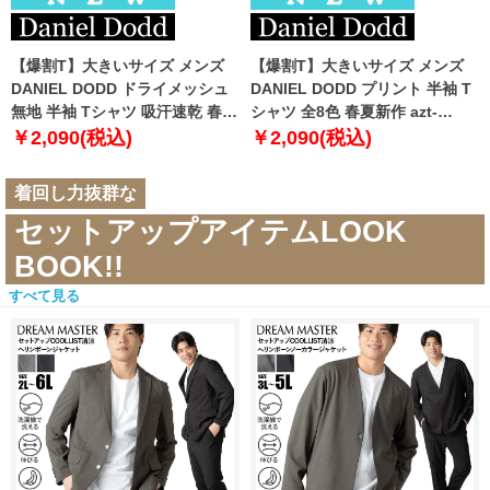
【爆割T】大きいサイズ メンズ
【爆割T】大きいサイズ メンズ
DANIEL DODD ドライメッシュ
DANIEL DODD プリント 半袖 T
無地 半袖 Tシャツ 吸汗速乾 春夏
シャツ 全8色 春夏新作 azt-
新作 tjt-2602dry5 【fre】
2602pt5 【fre】
￥2,090(税込)
￥2,090(税込)
着回し力抜群な
セットアップアイテムLOOK
BOOK!!
すべて見る