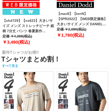
【max8】【tenN】
【SPR2022】【WEB限定価格】
【shd729】【ns623】大きいサ
大きいサイズ メンズ DANIEL
イズ メンズ ストレッチピーチ 総
DODD 吸汗速乾 前開き ボクサー
定価 ￥2,090(税込)
柄 7分丈 パンツ 春夏新作
パンツ カラーステッチ ボクサー
￥1,780(税込)
302249az 【fre】
定価 ￥4,389(税込)
ブリーフ 3枚セット インナー 肌
￥3,490(税込)
着 下着 まとめ買い azup-2101
【uk0312】
新作Tシャツがお得!!
Tシャツまとめ割！
すべて見る