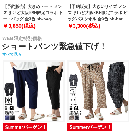
【予約販売】大きめトート メン
【予約販売】大きいサイズ メン
ズ まいど大阪×BH限定コラボ ト
ズ まいど大阪×BH限定コラボ ビ
ートバッグ 全3色 bh-bag-
ッグバスタオル 全3色 bh-bath-
sumo999【10月下旬発送予定】
sumo999【10月下旬発送予定】
￥3,850(税込)
￥3,300(税込)
WEB限定特別価格
ショートパンツ緊急値下げ！
すべて見る