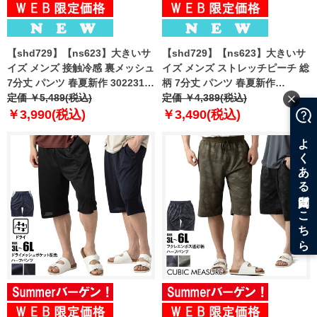
【shd729】【ns623】大きいサ
【shd729】【ns623】大きいサ
イズ メンズ 接触冷感 裏メッシュ
イズ メンズ ストレッチピーチ 総
7分丈 パンツ 春夏新作 302231az
柄 7分丈 パンツ 春夏新作
【fre】
定価 ￥5,489(税込)
302249az 【fre】
定価 ￥4,389(税込)
￥3,990(税込)
￥3,490(税込)