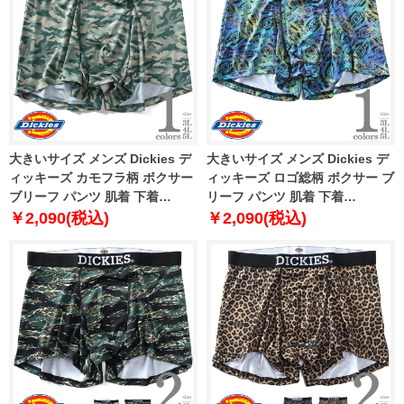
大きいサイズ メンズ Dickies デ
大きいサイズ メンズ Dickies デ
ィッキーズ カモフラ柄 ボクサー
ィッキーズ ロゴ総柄 ボクサー ブ
ブリーフ パンツ 肌着 下着
リーフ パンツ 肌着 下着
80212600
80212700
￥2,090(税込)
￥2,090(税込)