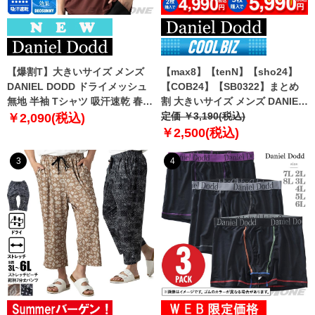
【爆割T】大きいサイズ メンズ
【max8】【tenN】【sho24】
DANIEL DODD ドライメッシュ
【COB24】【SB0322】まとめ
無地 半袖 Tシャツ 吸汗速乾 春夏
割 大きいサイズ メンズ DANIEL
新作 tjt-2602dry5 【fre】
DODD 吸汗速乾 半袖 無地 スポ
定価 ￥3,190(税込)
￥2,090(税込)
ーツ ポロシャツ azpr-009008h
￥2,500(税込)
【fre】
3
4