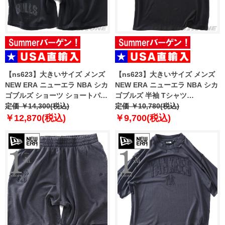
【ns623】大きいサイズ メンズ
【ns623】大きいサイズ メンズ
NEW ERA ニューエラ NBA シカ
NEW ERA ニューエラ NBA シカ
ゴブルズ ショーツ ショートパン
ゴブルズ 半袖 Tシャツ
ツ ハーフパンツ NBA CHICAGO
定価 ￥14,300(税込)
CHICAGO BULLS NBA BLACK
定価 ￥10,780(税込)
BULLS BLACK SHORTS USA直
OVERSIZED T-SHIRT USA直輸
￥12,870(税込)
￥9,700(税込)
輸入 60771533
入 60771523