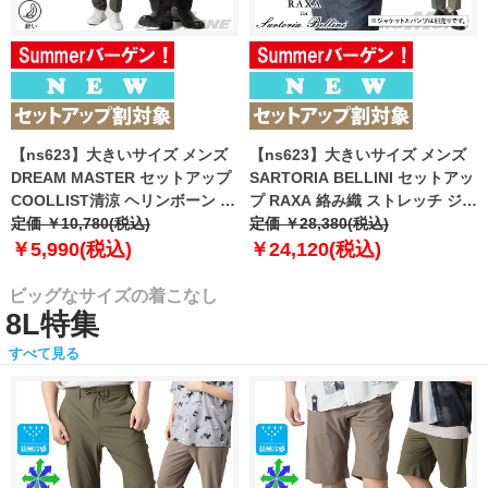
【ns623】大きいサイズ メンズ
【ns623】大きいサイズ メンズ
DREAM MASTER セットアップ
SARTORIA BELLINI セットアッ
COOLLIST清涼 ヘリンボーン ス
プ RAXA 絡み織 ストレッチ ジャ
トレッチ パンツ 軽量 ウォッシャ
定価 ￥10,780(税込)
ケット 春夏新作 tzjk-33b
定価 ￥28,380(税込)
ブル スマリラ 春夏新作
【fre】
￥5,990(税込)
￥24,120(税込)
azs26181-sp 【fre】
ビッグなサイズの着こなし
8L特集
すべて見る