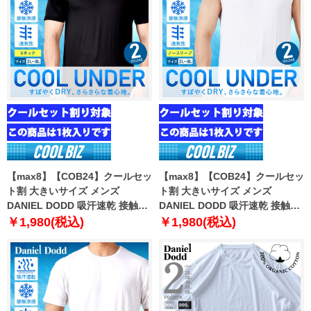
【max8】【COB24】クールセッ
【max8】【COB24】クールセッ
ト割 大きいサイズ メンズ
ト割 大きいサイズ メンズ
DANIEL DODD 吸汗速乾 接触涼
DANIEL DODD 吸汗速乾 接触涼
感 Vネック 半袖 クールアンダー
感 クルーネック ノースリーブ ク
￥1,980(税込)
￥1,980(税込)
インナー 肌着 下着 1枚入り azu-
ールアンダー インナー 肌着 下着
2101
1枚入り azu-2102