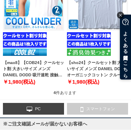
【max8】【COB24】クールセッ
【sho24】クールセット割 大き
ト割 大きいサイズ メンズ
いサイズ メンズ DANIEL DODD
DANIEL DODD 吸汗速乾 接触涼
オーガニックコットン クルーネ
感 クルーネック 半袖 クールアン
ック 半袖 肌着 下着 消臭抗菌 1
￥1,980(税込)
￥1,980(税込)
ダー インナー 肌着 下着 1枚入り
枚入り azu-2000
4
件あります
azu-2100
PC
スマートフォン
※ご注文確認メールが届かないお客様へ