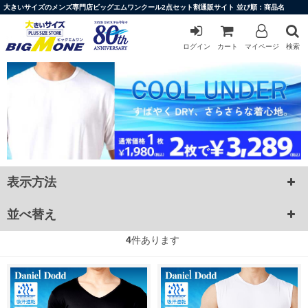
大きいサイズのメンズ専門店ビッグエムワンクール2点セット割通販サイト 並び順：商品名
ログイン
カート
マイページ
検索
表示方法
並べ替え
4
件あります