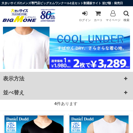
大きいサイズのメンズ専門店ビッグエムワンクール2点セット割通販サイト 並び順：発売日
ログイン
カート
マイページ
検索
表示方法
並べ替え
4
件あります