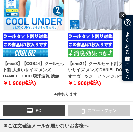
【max8】【COB24】クールセッ
【sho24】クールセット割 大き
ト割 大きいサイズ メンズ
いサイズ メンズ DANIEL DODD
DANIEL DODD 吸汗速乾 接触涼
オーガニックコットン クルーネ
感 クルーネック 半袖 クールアン
ック 半袖 肌着 下着 消臭抗菌 1
￥1,980(税込)
￥1,980(税込)
ダー インナー 肌着 下着 1枚入り
枚入り azu-2000
4
件あります
azu-2100
PC
スマートフォン
※ご注文確認メールが届かないお客様へ