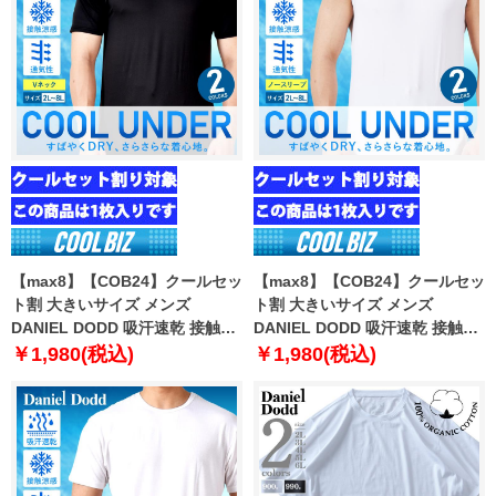
【max8】【COB24】クールセッ
【max8】【COB24】クールセッ
ト割 大きいサイズ メンズ
ト割 大きいサイズ メンズ
DANIEL DODD 吸汗速乾 接触涼
DANIEL DODD 吸汗速乾 接触涼
感 Vネック 半袖 クールアンダー
感 クルーネック ノースリーブ ク
￥1,980(税込)
￥1,980(税込)
インナー 肌着 下着 1枚入り azu-
ールアンダー インナー 肌着 下着
2101
1枚入り azu-2102