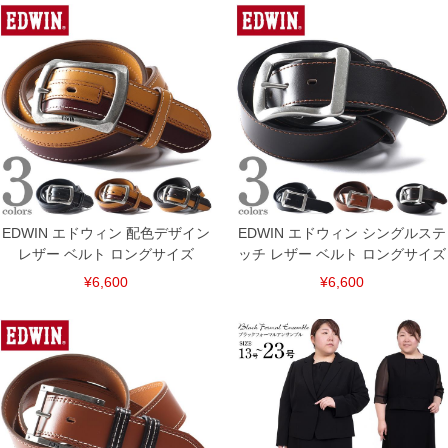
裾上げ料金は500円+税となります。
備考欄に股下●cmとご記入下さい。（裾上げ無料対象商品は1本につき税込6,000円以
上の品が対象。1本5,999円以下の商品は有料（500円+税）となります。）
出荷まで約1週間～20日間程お時間を頂く場合がございます。
尚、裾上げした商品は返品・交換不可となりますので、予めご了承下さい。
一部、お直しに対応出来ない商品がございます。(例：裾にファスナーや調節ひもが付
いている、極端なデザインが施されている等)
※商品によって若干のサイズの誤差がございます。また、お客様がご使用の環境（コ
ンピュータ画面）によって、商品の色味が若干異なる場合がございます。予めご了承
ください。
※当店での掲載商品は、実店鋪と在庫を共用しておりますので店頭での売り違い、店
舗からのお取り寄せ等により、お客様にご迷惑をお掛けしてしまう場合がございま
す。そのようなことがない様最大限に努めておりますが、もしあった場合速やかにご
EDWIN エドウィン 配色デザイン
EDWIN エドウィン シングルステ
連絡させて頂きますので予めご了承ください。
レザー ベルト ロングサイズ
ッチ レザー ベルト ロングサイズ
ITEM INTRODUCTION
¥6,600
¥6,600