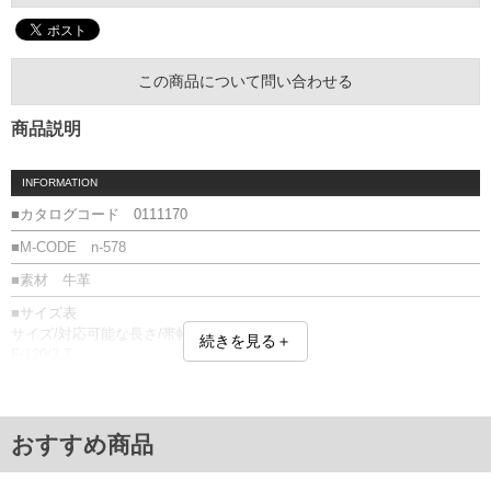
この商品について問い合わせる
商品説明
INFORMATION
■カタログコード 0111170
■M-CODE n-578
■素材 牛革
■サイズ表
サイズ/対応可能な長さ/帯幅
続きを見る＋
F/120/3.7
単位はcm
※【返品交換について】
返品交換希望の方は、商品到着後1週間以内にご連絡ください。
おすすめ商品
下着(肌着)やワイシャツは商品の性質上、返品交換不可とさせて頂いております。予め
ご了承くださいませ。
※【ボトムの裾上げをご希望の場合】