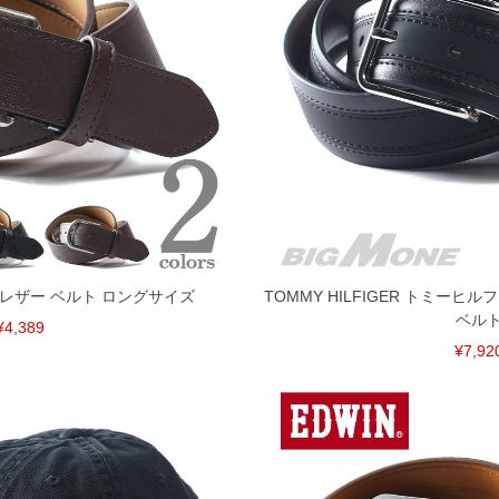
く場合がございます。
なりますので、予めご了承下さい。
ます。(例：裾にファスナーや調節ひもが付いている、極
内にご連絡ください。
、返品交換不可とさせて頂いております。予めご了承くださ
ク レザー ベルト ロングサイズ
TOMMY HILFIGER トミーヒ
ベル
¥4,389
¥7,92