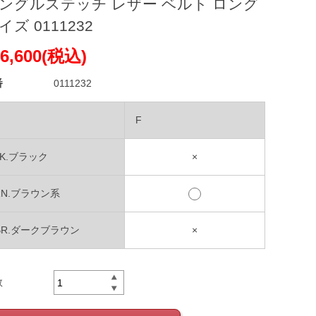
ングルステッチ レザー ベルト ロング
イズ 0111232
6,600(税込)
番
0111232
F
LK.ブラック
×
RN.ブラウン系
BR.ダークブラウン
×
数