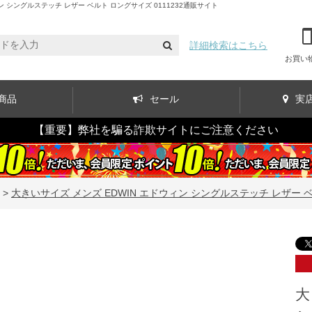
シングルステッチ レザー ベルト ロングサイズ 0111232通販サイト
詳細検索はこちら
お買い
商品
セール
実
【重要】弊社を騙る詐欺サイトにご注意ください
>
大きいサイズ メンズ EDWIN エドウィン シングルステッチ レザー ベル
大