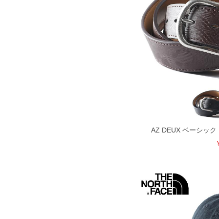
出荷まで約1週間～20日間程お時間を頂
尚、裾上げした商品は返品・交換不可と
一部、お直しに対応出来ない商品がござい
端なデザインが施されている等)
※【返品交換について】
返品交換希望の方は、商品到着後1週間以
下着(肌着)やワイシャツは商品の性質上
いませ。
ITEM INTRODUCTION
AZ DEUX ベーシッ