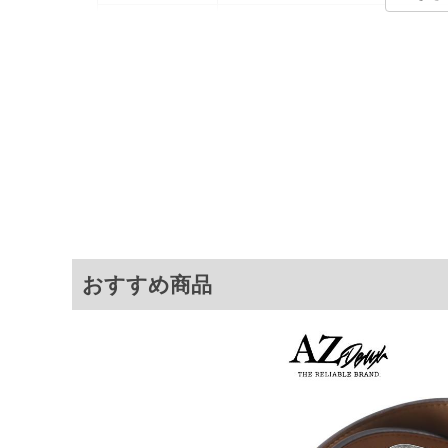
カラー展開
【ブラック】【ブラウン】
サイズ展開
【F】
サ
サイズ
対
F
※商品によって若干のサイズの誤差がご
面）によって、商品の色味が若干異なる
※上記サイズが実際の商品に付いている
おすすめ商品
商品付属タグの記載もご確認下さい。
※当店での掲載商品は、実店鋪と在庫を
寄せ等により、お客様にご迷惑をお掛け
限に努めておりますが、もしあった場合
※【ボトムの裾上げをご希望の場合】
裾上げ料金は500円+税となります。
ご注意
備考欄に股下●cmとご記入下さい。（裾上
1本5,999円以下の商品は有料（500円+