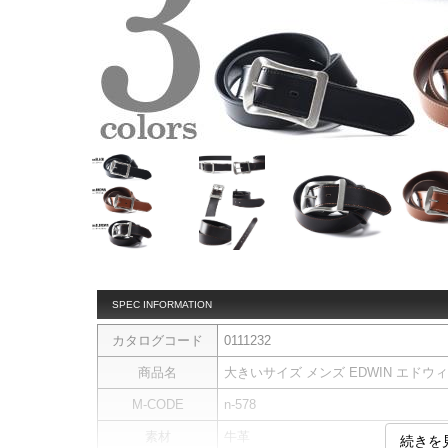
SPEC INFORMATION
カタログコード
0111232
商品名
大きいサイズ メンズ EDWIN エドウィ
M-CODE
n-578
素材
牛革
続きを