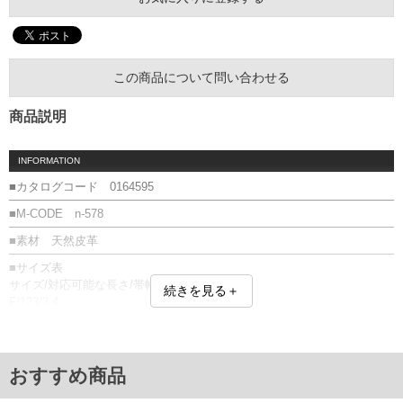
この商品について問い合わせる
商品説明
INFORMATION
■カタログコード 0164595
■M-CODE n-578
■素材 天然皮革
■サイズ表
サイズ/対応可能な長さ/帯幅
続きを見る＋
F/123/3.4
単位はcm
※【返品交換について】
返品交換希望の方は、商品到着後1週間以内にご連絡ください。
おすすめ商品
下着(肌着)やワイシャツは商品の性質上、返品交換不可とさせて頂いております。予め
ご了承くださいませ。