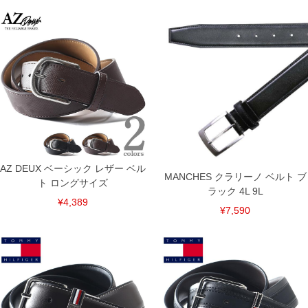
※【ボトムの裾上げをご希望の場合】
裾上げ料金は500円+税となります。
備考欄に股下●cmとご記入下さい。（裾上げ無料対象商品は1本につき税込6,000円以
上の品が対象。1本5,999円以下の商品は有料（500円+税）となります。）
出荷まで約1週間～20日間程お時間を頂く場合がございます。
尚、裾上げした商品は返品・交換不可となりますので、予めご了承下さい。
一部、お直しに対応出来ない商品がございます。(例：裾にファスナーや調節ひもが付
いている、極端なデザインが施されている等)
※商品によって若干のサイズの誤差がございます。また、お客様がご使用の環境（コ
ンピュータ画面）によって、商品の色味が若干異なる場合がございます。予めご了承
ください。
※当店での掲載商品は、実店鋪と在庫を共用しておりますので店頭での売り違い、店
舗からのお取り寄せ等により、お客様にご迷惑をお掛けしてしまう場合がございま
す。そのようなことがない様最大限に努めておりますが、もしあった場合速やかにご
AZ DEUX ベーシック レザー ベル
連絡させて頂きますので予めご了承ください。
MANCHES クラリーノ ベルト ブ
ト ロングサイズ
ラック 4L 9L
ITEM INTRODUCTION
¥4,389
¥7,590