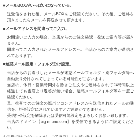
■メールBOXがいっぱいになっている。
送受信をされた後、メールBOXをご確認ください。その後、ご連絡を
頂きましたらメールを再送させて頂きます。
■メールアドレスを間違ってご入力。
お間違いご入力の場合、当店からのご注文確認・発送ご案内等が届き
ません。
間違ってご入力されたメールアドレスへ、当店からのご案内が送信さ
れております。
■迷惑メール設定・フォルダ分け設定。
当店からのお送りしたメールが迷惑メールフォルダ・別フォルダ等へ
自動振り分けされてしまっている可能性がございます。
当店の、休日・営業時間外を除きご注文やご連絡をされて24時間以上
経過しても当店より返答が無い場合、迷惑メールフォルダ等を一度ご
確認ください。
又、携帯でのご注文の際パソコンアドレスから送信されたメールの受
信を、拒否設定にされていますとご連絡ができません。
受信拒否設定を解除または受信可能設定をよろしくお願い致します。
当店のドメイン【big-m-one.com】を受信できるようにご設定くださ
い。
お手数ではございますが、ご了承宜しくお願い致します。