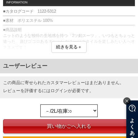
INFORMATION
■カタログコード 1122-5312
■素材 ポリエステル 100%
■商品説明
ニットのような独特の生地感を持つ「2ツ釦スーツ」。いつもとちょっと
違った、遊びゴコロあるオシャレなスーツスタイルを楽しみたい人へオ
続きを見る＋
ススメです！
生地を切り替え、スッキリと見えるキレイなシルエットが魅力。
インナーとの組み合わせ次第で、フォーマルからカジュアルまで幅広く
活躍できる１枚です。
ユーザーレビュー
秋冬シーズンにぴったりの総裏仕様。
*日本製
ジャケット：総裏／胸・サイド・内ポケット／ノーベンツ
この商品に寄せられたカスタマーレビューはまだありません。
パンツ：前開きファスナー／サイド・バックポケット／ツータック／ベ
レビューを評価するには
ログイン
が必要です。
ルトループ9本／ヒザあて付き
■サイズ表
[ジャケット]
サイズ/袖丈/肩幅/着丈/バスト/裾周り
2L/63.5/53/81/129/116
3L/63.5/56/81/137/126
[パンツ]