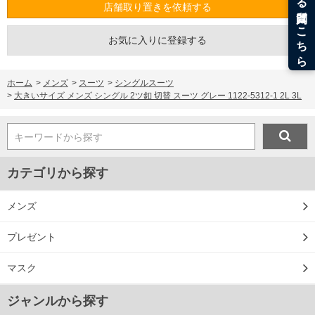
サイズ/ウエスト/ワタリ巾/ヒップ
店舗取り置きを依頼する
2L/97/41/126
3L/105/43/134
お気に入りに登録する
単位はcm
※【返品交換について】
返品交換希望の方は、商品到着後1週間以内にご連絡ください。
ホーム
>
メンズ
>
スーツ
>
シングルスーツ
下着(肌着)やワイシャツは商品の性質上、返品交換不可とさせて頂いております。予め
>
大きいサイズ メンズ シングル 2ツ釦 切替 スーツ グレー 1122-5312-1 2L 3L
ご了承くださいませ。
※【ボトムの裾上げをご希望の場合】
裾上げ料金は500円+税となります。
キーワードから探す
備考欄に股下●cmとご記入下さい。（裾上げ無料対象商品は1本につき税込6,000円以
上の品が対象。1本5,999円以下の商品は有料（500円+税）となります。）
出荷まで約1週間～20日間程お時間を頂く場合がございます。
カテゴリから探す
尚、裾上げした商品は返品・交換不可となりますので、予めご了承下さい。
一部、お直しに対応出来ない商品がございます。(例：裾にファスナーや調節ひもが付
いている、極端なデザインが施されている等)
メンズ
※商品によって若干のサイズの誤差がございます。また、お客様がご使用の環境（コ
ンピュータ画面）によって、商品の色味が若干異なる場合がございます。予めご了承
ください。
プレゼント
※当店での掲載商品は、実店鋪と在庫を共用しておりますので店頭での売り違い、店
舗からのお取り寄せ等により、お客様にご迷惑をお掛けしてしまう場合がございま
マスク
す。そのようなことがない様最大限に努めておりますが、もしあった場合速やかにご
連絡させて頂きますので予めご了承ください。
ジャンルから探す
DETAIL