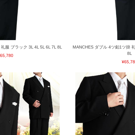
下さい。
を共用しておりますので店頭での売り違い、店舗から
惑をお掛けしてしまう場合がございます。そのような
が、もしあった場合速やかにご連絡させて頂きますの
服 ブラック 3L 4L 5L 6L 7L 8L
MANCHES ダブル 4ツ釦1ツ掛 礼服 
裾上げ無料対象商品は1本につき税込6,000円以上の品
8L
料（500円+税）となります。）
65,780
頂く場合がございます。
¥65,7
となりますので、予めご了承下さい。
ざいます。(例：裾にファスナーや調節ひもが付いて
等)
間以内にご連絡ください。
質上、返品交換不可とさせて頂いております。予めご了