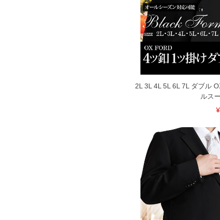
2L 3L 4L 5L 6L 7L 
ルスー
¥