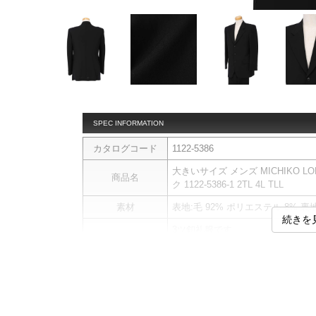
SPEC INFORMATION
カタログコード
1122-5386
大きいサイズ メンズ MICHIKO L
商品名
ク 1122-5386-1 2TL 4L TLL
素材
表地:毛 92% ポリエステル 8% 
続きを
3ツ釦礼服です。
【素材】
薄手で、透け感のある薄軽素材。
商品説明
ジャケット：背抜き／ノーベント
パンツ：前開きファスナー／サイ
／アジャスター付(ウエスト基本サイ