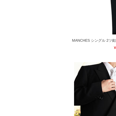
扱い前に商品付属タグの記載もご確認
※当店での掲載商品は、実店鋪と在庫
のお取り寄せ等により、お客様にご迷
ことがない様最大限に努めております
で予めご了承ください。
※【ボトムの裾上げをご希望の場合】
裾上げ料金は500円+税となります。
ご注意
MANCHES シングル 2ツ釦 礼
備考欄に股下●cmとご記入下さい。（
が対象。1本5,999円以下の商品は有
¥
出荷まで約1週間～20日間程お時間を
尚、裾上げした商品は返品・交換不可
一部、お直しに対応出来ない商品がご
いる、極端なデザインが施されている
※【返品交換について】
返品交換希望の方は、商品到着後1週
下着(肌着)やワイシャツは商品の性
承くださいませ。
DETAIL