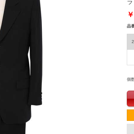
ラッ
￥
品
個