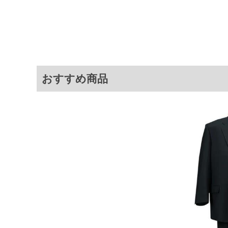
サイ
[ジャケット]
サイズ
袖丈
2TL
70.5
4L
63.5
おすすめ商品
TLL
68
[ボトムス]
サイズ
ウエスト
2TL
97
4L
115
TLL
91
※商品によって若干のサイズの誤差が
ータ画面）によって、商品の色味が若
※上記サイズが実際の商品に付いてい