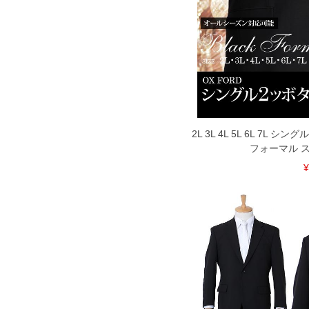
2L 3L 4L 5L 6L 7L 
フォーマル ス
¥