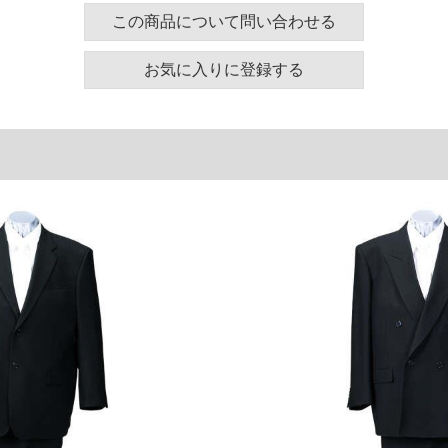
ズ表
この商品について問い合わせる
お気に入りに登録する
肩幅
着丈
バスト
56.5
87
130
58.5
82
145
53
84
123
わたり幅
ヒップ
42
128
46.5
144
40.5
123
単位はcm
ございます。また、お客様がご使用の環境（コンピュ
干異なる場合がございます。予めご了承ください。
るタグのサイズ表記と異なる場合があります。お取り