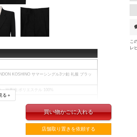
こ
レ
ONDON KOSHINO サマーシングル3ツ釦 礼服 ブラッ
裏地・袖裏地:ポリエステル 100%
見る＋
買い物かごに入れる
／胸・サイド・内ポケット有
ド・バックポケット有／ツータック／ベルトループ7本
ズより±5㎝調節可能)
店舗取り置きを依頼する