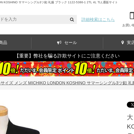
SHINO サマーシングル3ツ釦 礼服 ブラック 1122-5386-1 2TL 4L TLL通販サイト
詳細検索はこちら
お買い
商品
セール
実
【重要】弊社を騙る詐欺サイトにご注意ください
イズ メンズ MICHIKO LONDON KOSHINO サマーシングル3ツ釦 礼服 ブラ
大
K