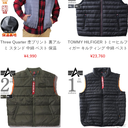
裾上げ料金は500円+税となります。
備考欄に股下●cmとご記入下さい。（裾上げ無料対象商品は1本につき税込6,000円以
上の品が対象。1本5,999円以下の商品は有料（500円+税）となります。）
出荷まで約1週間～20日間程お時間を頂く場合がございます。
尚、裾上げした商品は返品・交換不可となりますので、予めご了承下さい。
一部、お直しに対応出来ない商品がございます。(例：裾にファスナーや調節ひもが付
いている、極端なデザインが施されている等)
※商品によって若干のサイズの誤差がございます。また、お客様がご使用の環境（コ
ンピュータ画面）によって、商品の色味が若干異なる場合がございます。予めご了承
Three Quarter 杢プリント 裏アル
TOMMY HILFIGER トミーヒルフ
ください。
ミ スタンド 中綿 ベスト 保温
ィガー キルティング 中綿 ベスト
※当店での掲載商品は、実店鋪と在庫を共用しておりますので店頭での売り違い、店
舗からのお取り寄せ等により、お客様にご迷惑をお掛けしてしまう場合がございま
¥4,990
¥23,760
す。そのようなことがない様最大限に努めておりますが、もしあった場合速やかにご
連絡させて頂きますので予めご了承ください。
DETAIL