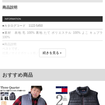
商品説明
INFORMATION
■カタログコード 1122-5450
■素材 表地:毛 100% 裏地:たて ポリエステル 100% よこ キュプラ
100%
■商品説明
ベストです。
続きを見る＋
総裏／サイドポケット有／日本製
■サイズ表
サイズ/バスト/着丈
2TL/121/70.5
TLL/115/70.5
おすすめ商品
単位はcm
※【返品交換について】
返品交換希望の方は、商品到着後1週間以内にご連絡ください。
下着(肌着)やワイシャツは商品の性質上、返品交換不可とさせて頂いております。予め
ご了承くださいませ。
※【ボトムの裾上げをご希望の場合】