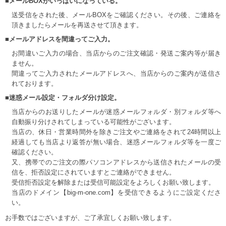
■メールBOXがいっぱいになっている。
送受信をされた後、メールBOXをご確認ください。その後、ご連絡を
頂きましたらメールを再送させて頂きます。
■メールアドレスを間違ってご入力。
お間違いご入力の場合、当店からのご注文確認・発送ご案内等が届き
ません。
間違ってご入力されたメールアドレスへ、当店からのご案内が送信さ
れております。
■迷惑メール設定・フォルダ分け設定。
当店からのお送りしたメールが迷惑メールフォルダ・別フォルダ等へ
自動振り分けされてしまっている可能性がございます。
当店の、休日・営業時間外を除きご注文やご連絡をされて24時間以上
経過しても当店より返答が無い場合、迷惑メールフォルダ等を一度ご
確認ください。
又、携帯でのご注文の際パソコンアドレスから送信されたメールの受
信を、拒否設定にされていますとご連絡ができません。
受信拒否設定を解除または受信可能設定をよろしくお願い致します。
当店のドメイン【big-m-one.com】を受信できるようにご設定くださ
い。
お手数ではございますが、ご了承宜しくお願い致します。