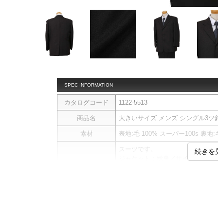
SPEC INFORMATION
カタログコード
1122-5513
商品名
大きいサイズ メンズ シングル3ツ釦 スーツ
素材
表地:毛 100% スーパー100s 裏地:
スーツです。
続きを
ジャケット：総裏／サイドベンツ
商品説明
パンツ：前開きファスナー／サイ
本／膝あて
日本製
サイ