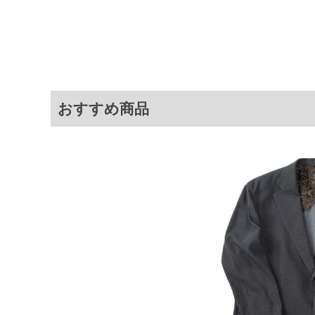
[ジャケット]
サイズ
袖丈
肩
2TL
70.5
56.
3L
63.5
56
TLL
68
53
おすすめ商品
[パンツ]
サイズ
ウエスト
ワタ
2TL
97
42
3L
105
43
TLL
91
40.
※商品によって若干のサイズの誤差が
ータ画面）によって、商品の色味が若
※上記サイズが実際の商品に付いてい
扱い前に商品付属タグの記載もご確認
※当店での掲載商品は、実店鋪と在庫