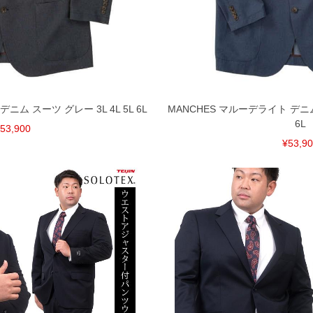
惑をお掛けしてしまう場合がございます。そのような
が、もしあった場合速やかにご連絡させて頂きますの
裾上げ無料対象商品は1本につき税込6,000円以上の品
料（500円+税）となります。）
ニム スーツ グレー 3L 4L 5L 6L
MANCHES マルーデライト デニム 
頂く場合がございます。
6L
となりますので、予めご了承下さい。
53,900
ざいます。(例：裾にファスナーや調節ひもが付いて
¥53,9
等)
間以内にご連絡ください。
質上、返品交換不可とさせて頂いております。予めご了