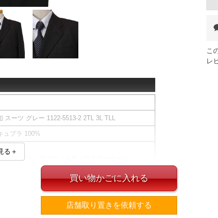
こ
レ
 グレー 1122-5513-2 2TL 3L TLL
キュプラ 100%
見る＋
／胸・サイド・内ポケット有／フラワーホール
ド・バックポケット有／ツータック／ベルトループ９
買い物かごに入れる
店舗取り置きを依頼する
ズ表