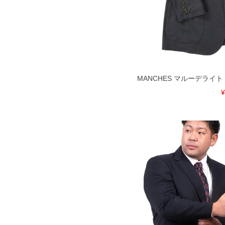
のお取り寄せ等により、お客様にご迷
ことがない様最大限に努めております
で予めご了承ください。
※【ボトムの裾上げをご希望の場合】
裾上げ料金は500円+税となります。
ご注意
備考欄に股下●cmとご記入下さい。（
が対象。1本5,999円以下の商品は有
MANCHES マルーデライト デ
出荷まで約1週間～20日間程お時間を
尚、裾上げした商品は返品・交換不可
¥
一部、お直しに対応出来ない商品がご
いる、極端なデザインが施されている
※【返品交換について】
返品交換希望の方は、商品到着後1週
下着(肌着)やワイシャツは商品の性
承くださいませ。
DETAIL