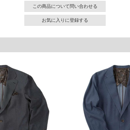
この商品について問い合わせる
幅
着丈
バスト
裾周り
お気に入りに登録する
5
87
130
117
81
137
126
84
123
112
リ巾
ヒップ
128
134
5
123
単位はcm
ございます。また、お客様がご使用の環境（コンピュ
干異なる場合がございます。予めご了承ください。
るタグのサイズ表記と異なる場合があります。お取り
下さい。
を共用しておりますので店頭での売り違い、店舗から