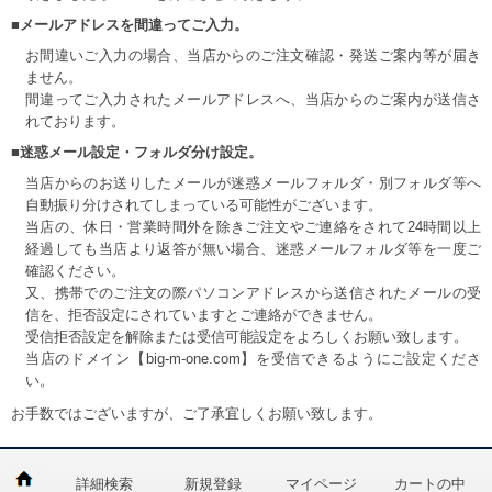
■メールアドレスを間違ってご入力。
お間違いご入力の場合、当店からのご注文確認・発送ご案内等が届き
ません。
間違ってご入力されたメールアドレスへ、当店からのご案内が送信さ
れております。
■迷惑メール設定・フォルダ分け設定。
当店からのお送りしたメールが迷惑メールフォルダ・別フォルダ等へ
自動振り分けされてしまっている可能性がございます。
当店の、休日・営業時間外を除きご注文やご連絡をされて24時間以上
経過しても当店より返答が無い場合、迷惑メールフォルダ等を一度ご
確認ください。
又、携帯でのご注文の際パソコンアドレスから送信されたメールの受
信を、拒否設定にされていますとご連絡ができません。
受信拒否設定を解除または受信可能設定をよろしくお願い致します。
当店のドメイン【big-m-one.com】を受信できるようにご設定くださ
い。
お手数ではございますが、ご了承宜しくお願い致します。
詳細検索
新規登録
マイページ
カートの中