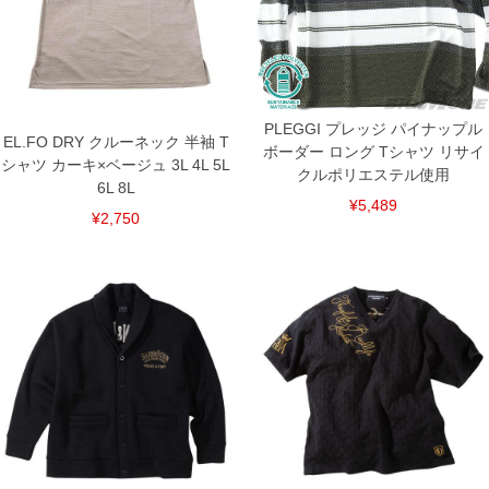
3L/120/78/120/56/22
4L/130/80/130/58/23
5L/140/82/140/60/24
6L/150/84/150/62/25
8L/170/88/170/66/27
単位はcm
PLEGGI プレッジ パイナップル
EL.FO DRY クルーネック 半袖 T
※【返品交換について】
ボーダー ロング Tシャツ リサイ
返品交換希望の方は、商品到着後1週間以内にご連絡ください。
シャツ カーキ×ベージュ 3L 4L 5L
クルポリエステル使用
下着(肌着)やワイシャツは商品の性質上、返品交換不可とさせて頂いております。予め
6L 8L
ご了承くださいませ。
¥5,489
¥2,750
※【ボトムの裾上げをご希望の場合】
裾上げ料金は500円+税となります。
備考欄に股下●cmとご記入下さい。（裾上げ無料対象商品は1本につき税込6,000円以
上の品が対象。1本5,999円以下の商品は有料（500円+税）となります。）
出荷まで約1週間～20日間程お時間を頂く場合がございます。
尚、裾上げした商品は返品・交換不可となりますので、予めご了承下さい。
一部、お直しに対応出来ない商品がございます。(例：裾にファスナーや調節ひもが付
いている、極端なデザインが施されている等)
※商品によって若干のサイズの誤差がございます。また、お客様がご使用の環境（コ
ンピュータ画面）によって、商品の色味が若干異なる場合がございます。予めご了承
ください。
※当店での掲載商品は、実店鋪と在庫を共用しておりますので店頭での売り違い、店
舗からのお取り寄せ等により、お客様にご迷惑をお掛けしてしまう場合がございま
す。そのようなことがない様最大限に努めておりますが、もしあった場合速やかにご
連絡させて頂きますので予めご了承ください。