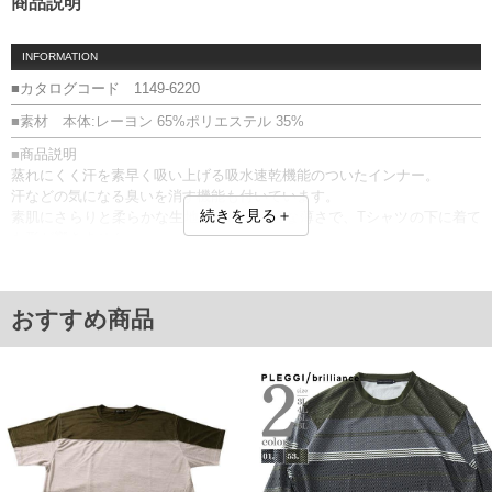
商品説明
INFORMATION
■カタログコード 1149-6220
■素材 本体:レーヨン 65%ポリエステル 35%
■商品説明
蒸れにくく汗を素早く吸い上げる吸水速乾機能のついたインナー。
汗などの気になる臭いを消す機能も付いています。
続きを見る＋
素肌にさらりと柔らかな生地は夏にも最適な薄さで、Tシャツの下に着て
も形が響きません。
身に着けることで心身をリラックス状態へサポートする「アクアチタ
ン」配合です。
【アクアチタンとは】
おすすめ商品
phiten（ファイテン）の水溶化メタル技術により、チタンをナノレベルで
水中に分解したものです。
このファイテンの水溶化メタル技術を用いた製品を身につける事によ
り、心身をリラックス状態へサポートします。
アクアチタン／消臭／吸水速乾／パッケージ入り
【返品交換について】こちらの商品は開封後の返品交換ができません。
■サイズ表
サイズ/バスト/総丈/裾周り/肩幅/袖丈