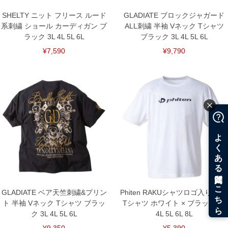
SHELTY ニット フリース ルード
GLADIATE ブロックジャガード
DETAIL
系刺繍 ショール カーディガン ブ
ALL刺繍 半袖 Vネック Tシャツ
ラック 3L 4L 5L 6L
ブラック 3L 4L 5L 6L
¥7,590
¥9,790
GLADIATE ベア天竺刺繍&プリン
Phiten RAKUシャツロゴ入り 半袖
ト 半袖 Vネック Tシャツ ブラッ
Tシャツ ホワイト × ブラック 3L
ク 3L 4L 5L 6L
4L 5L 6L 8L
¥9,350
¥5,390