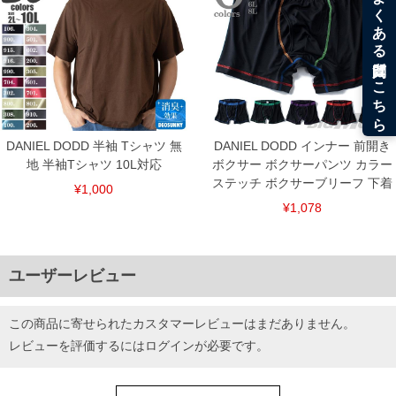
※【返品交換について】
返品交換希望の方は、商品到着後1週間以内にご連絡ください。
下着(肌着)やワイシャツは商品の性質上、返品交換不可とさせて頂いております。予め
ご了承くださいませ。
※【ボトムの裾上げをご希望の場合】
裾上げ料金は500円+税となります。
備考欄に股下●cmとご記入下さい。（裾上げ無料対象商品は1本につき税込6,000円以
上の品が対象。1本5,999円以下の商品は有料（500円+税）となります。）
DANIEL DODD 半袖 Tシャツ 無
DANIEL DODD インナー 前開き
出荷まで約1週間～20日間程お時間を頂く場合がございます。
尚、裾上げした商品は返品・交換不可となりますので、予めご了承下さい。
地 半袖Tシャツ 10L対応
ボクサー ボクサーパンツ カラー
一部、お直しに対応出来ない商品がございます。(例：裾にファスナーや調節ひもが付
ステッチ ボクサーブリーフ 下着
¥1,000
いている、極端なデザインが施されている等)
¥1,078
※商品によって若干のサイズの誤差がございます。また、お客様がご使用の環境（コ
ンピュータ画面）によって、商品の色味が若干異なる場合がございます。予めご了承
ください。
※当店での掲載商品は、実店鋪と在庫を共用しておりますので店頭での売り違い、店
舗からのお取り寄せ等により、お客様にご迷惑をお掛けしてしまう場合がございま
ユーザーレビュー
す。そのようなことがない様最大限に努めておりますが、もしあった場合速やかにご
連絡させて頂きますので予めご了承ください。
この商品に寄せられたカスタマーレビューはまだありません。
DETAIL
レビューを評価するには
ログイン
が必要です。