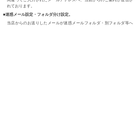
れております。
■迷惑メール設定・フォルダ分け設定。
当店からのお送りしたメールが迷惑メールフォルダ・別フォルダ等へ
自動振り分けされてしまっている可能性がございます。
当店の、休日・営業時間外を除きご注文やご連絡をされて24時間以上
経過しても当店より返答が無い場合、迷惑メールフォルダ等を一度ご
確認ください。
又、携帯でのご注文の際パソコンアドレスから送信されたメールの受
信を、拒否設定にされていますとご連絡ができません。
受信拒否設定を解除または受信可能設定をよろしくお願い致します。
当店のドメイン【big-m-one.com】を受信できるようにご設定くださ
い。
お手数ではございますが、ご了承宜しくお願い致します。
詳細検索
新規登録
マイページ
カートの中
会社概要
/
特定商取引に基づく表記
/
ご利用規約
実店舗のご案内
/
プライバシーポリシー
/
お問い合わせ