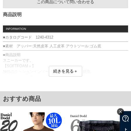
この商品について問い合わせる
商品説明
INFORMATION
■カタログコード 1240-4312
■素材 アッパー:天然皮革 人工皮革 アウトソール:ゴム底
■商品説明
スニーカーです。
【SOFTFOAM＋】
続きを見る＋
独自のクッションインソールで快適な着用感を提供。
インソールに衝撃吸収性に優れたソフトフォームプラスを搭載し、ふわ
っとした履き心地。
プーマクラブ2／SOFTFOAM＋／中敷き取り外し可／397444
【革・スウェード製品について】 素材の特性上、摩擦や汗、雨、油等に
おすすめ商品
よる水濡れにより色落ち、色移りが生じる事があります。
■サイズ表
サイズ/適応/甲幅(外寸)
29/29/10.9
30/30/11.1
単位はcm