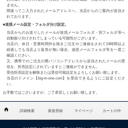
ません。
間違ってご入力されたメールアドレスへ、当店からのご案内が送信さ
れております。
■迷惑メール設定・フォルダ分け設定。
当店からのお送りしたメールが迷惑メールフォルダ・別フォルダ等へ
自動振り分けされてしまっている可能性がございます。
当店の、休日・営業時間外を除きご注文やご連絡をされて24時間以上
経過しても当店より返答が無い場合、迷惑メールフォルダ等を一度ご
確認ください。
又、携帯でのご注文の際パソコンアドレスから送信されたメールの受
信を、拒否設定にされていますとご連絡ができません。
受信拒否設定を解除または受信可能設定をよろしくお願い致します。
当店のドメイン【big-m-one.com】を受信できるようにご設定くださ
い。
お手数ではございますが、ご了承宜しくお願い致します。
詳細検索
新規登録
マイページ
カートの中