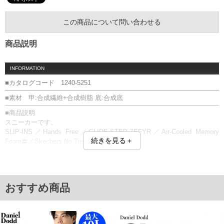
この商品について問い合わせる
商品説明
INFORMATION
■カタログコード 1240-5251
■素材 甲:合成繊維+合成樹脂 底:合成底
■商品説明
スニーカーです。
SLIP-INS／Hands Free／GLIDE-STEP-ZEFYR／Air-Cooled Memory
続きを見る＋
Foam〓／Skechers No Tie Fit〓
■サイズ表
サイズ/適応/甲幅(外寸)
30/30/11.3
31/31/11.5
おすすめ商品
単位はcm
※【返品交換について】
返品交換希望の方は、商品到着後1週間以内にご連絡ください。