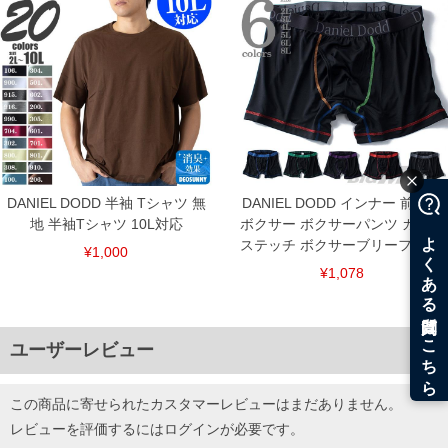
下着(肌着)やワイシャツは商品の性質上、返品交換不可とさせて頂いております。予め
ご了承くださいませ。
※【ボトムの裾上げをご希望の場合】
裾上げ料金は500円+税となります。
備考欄に股下●cmとご記入下さい。（裾上げ無料対象商品は1本につき税込6,000円以
上の品が対象。1本5,999円以下の商品は有料（500円+税）となります。）
出荷まで約1週間～20日間程お時間を頂く場合がございます。
尚、裾上げした商品は返品・交換不可となりますので、予めご了承下さい。
一部、お直しに対応出来ない商品がございます。(例：裾にファスナーや調節ひもが付
いている、極端なデザインが施されている等)
※商品によって若干のサイズの誤差がございます。また、お客様がご使用の環境（コ
ンピュータ画面）によって、商品の色味が若干異なる場合がございます。予めご了承
DANIEL DODD 半袖 Tシャツ 無
DANIEL DODD インナー 前開き
ください。
地 半袖Tシャツ 10L対応
ボクサー ボクサーパンツ カラー
※当店での掲載商品は、実店鋪と在庫を共用しておりますので店頭での売り違い、店
ステッチ ボクサーブリーフ 下着
舗からのお取り寄せ等により、お客様にご迷惑をお掛けしてしまう場合がございま
¥1,000
す。そのようなことがない様最大限に努めておりますが、もしあった場合速やかにご
¥1,078
連絡させて頂きますので予めご了承ください。
DETAIL
ユーザーレビュー
この商品に寄せられたカスタマーレビューはまだありません。
レビューを評価するには
ログイン
が必要です。