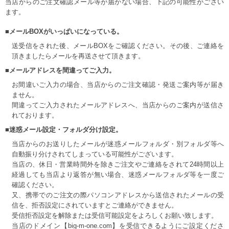
当店からのご注文確認メール等が届かない場合、下記の可能性がござい
ます。
■メールBOXがいっぱいになっている。
送受信をされた後、メールBOXをご確認ください。その後、ご連絡を
頂きましたらメールを再送させて頂きます。
■メールアドレスを間違ってご入力。
お間違いご入力の場合、当店からのご注文確認・発送ご案内等が届き
ません。
間違ってご入力されたメールアドレスへ、当店からのご案内が送信さ
れております。
■迷惑メール設定・フォルダ分け設定。
当店からのお送りしたメールが迷惑メールフォルダ・別フォルダ等へ
自動振り分けされてしまっている可能性がございます。
当店の、休日・営業時間外を除きご注文やご連絡をされて24時間以上
経過しても当店より返答が無い場合、迷惑メールフォルダ等を一度ご
確認ください。
又、携帯でのご注文の際パソコンアドレスから送信されたメールの受
信を、拒否設定にされていますとご連絡ができません。
受信拒否設定を解除または受信可能設定をよろしくお願い致します。
当店のドメイン【big-m-one.com】を受信できるようにご設定くださ