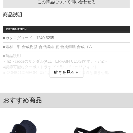
この商品について問い合わせる
商品説明
INFORMATION
■カタログコード 1240-6205
■素材 甲:合成樹脂 合成繊維 底:合成樹脂 合成ゴム
■商品説明
＜h2＞crocsのサンダル(ALL TERRAIN CLOG)です。＜/h2＞
●調節可能なターボストラップで足にぴったりフィット
続きを見る＋
●ICONIC COMFORT〓によるクッション性で快適な履き心地
●軽量なクロスライト素材の一体成型クロッグ
●滑りにくいラグソールで、不安定な足元でも安心
【サイズについて】
足の実寸のままのサイズをお勧めします。
おすすめ商品
足のサイズが同じでも、骨格や肉付き、丁度良いと感じるサイズに個人
差があるため、あくまでも目安としてください。
ALL TERRAIN CLOG／アイコニックコンフォート〓／ターボストラップ
／206340
■サイズ表
サイズ/適応/甲幅(外寸)