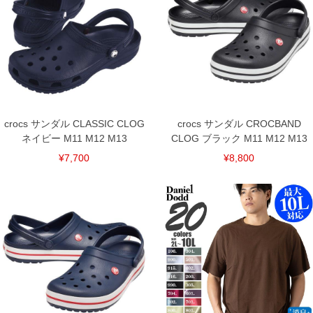
M12/30/12.1
M13/31/12.3
単位はcm
※【返品交換について】
返品交換希望の方は、商品到着後1週間以内にご連絡ください。
下着(肌着)やワイシャツは商品の性質上、返品交換不可とさせて頂いております。予め
ご了承くださいませ。
※【ボトムの裾上げをご希望の場合】
裾上げ料金は500円+税となります。
crocs サンダル CLASSIC CLOG
crocs サンダル CROCBAND
備考欄に股下●cmとご記入下さい。（裾上げ無料対象商品は1本につき税込6,000円以
ネイビー M11 M12 M13
CLOG ブラック M11 M12 M13
上の品が対象。1本5,999円以下の商品は有料（500円+税）となります。）
出荷まで約1週間～20日間程お時間を頂く場合がございます。
¥7,700
¥8,800
尚、裾上げした商品は返品・交換不可となりますので、予めご了承下さい。
一部、お直しに対応出来ない商品がございます。(例：裾にファスナーや調節ひもが付
いている、極端なデザインが施されている等)
※商品によって若干のサイズの誤差がございます。また、お客様がご使用の環境（コ
ンピュータ画面）によって、商品の色味が若干異なる場合がございます。予めご了承
ください。
※当店での掲載商品は、実店鋪と在庫を共用しておりますので店頭での売り違い、店
舗からのお取り寄せ等により、お客様にご迷惑をお掛けしてしまう場合がございま
す。そのようなことがない様最大限に努めておりますが、もしあった場合速やかにご
連絡させて頂きますので予めご了承ください。
DETAIL