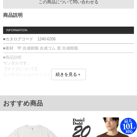
この商品について問い合わせる
商品説明
INFORMATION
■カタログコード 1240-6206
■素材 甲:合成樹脂 合成ゴム 底:合成樹脂
■商品説明
サンダルです。
【サイズについて】
続きを見る＋
足の実寸のままのサイズをお勧めします。
足のサイズが同じでも、骨格や肉付き、丁度良いと感じるサイズに個人
差があるため、あくまでも目安としてください。
クロックバンド クロッグ／11016
■サイズ表
おすすめ商品
サイズ/適応/甲幅(外寸)
M11/29
M12/30/11.9
M13/31/12.2
単位はcm