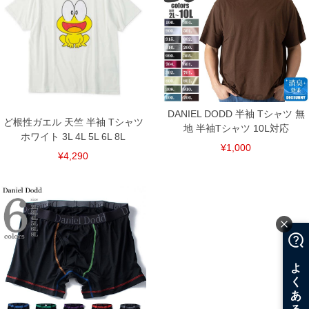
※【返品交換について】
返品交換希望の方は、商品到着後1週間以内にご連絡ください。
下着(肌着)やワイシャツは商品の性質上、返品交換不可とさせて頂いております。予め
ご了承くださいませ。
※【ボトムの裾上げをご希望の場合】
裾上げ料金は500円+税となります。
備考欄に股下●cmとご記入下さい。（裾上げ無料対象商品は1本につき税込6,000円以
上の品が対象。1本5,999円以下の商品は有料（500円+税）となります。）
出荷まで約1週間～20日間程お時間を頂く場合がございます。
尚、裾上げした商品は返品・交換不可となりますので、予めご了承下さい。
DANIEL DODD 半袖 Tシャツ 無
ど根性ガエル 天竺 半袖 Tシャツ
一部、お直しに対応出来ない商品がございます。(例：裾にファスナーや調節ひもが付
地 半袖Tシャツ 10L対応
いている、極端なデザインが施されている等)
ホワイト 3L 4L 5L 6L 8L
¥1,000
※商品によって若干のサイズの誤差がございます。また、お客様がご使用の環境（コ
¥4,290
ンピュータ画面）によって、商品の色味が若干異なる場合がございます。予めご了承
ください。
※当店での掲載商品は、実店鋪と在庫を共用しておりますので店頭での売り違い、店
舗からのお取り寄せ等により、お客様にご迷惑をお掛けしてしまう場合がございま
す。そのようなことがない様最大限に努めておりますが、もしあった場合速やかにご
連絡させて頂きますので予めご了承ください。
DETAIL