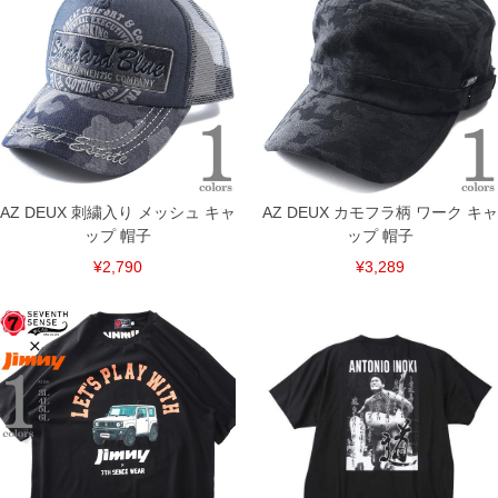
単位はcm
※【返品交換について】
返品交換希望の方は、商品到着後1週間以内にご連絡ください。
下着(肌着)やワイシャツは商品の性質上、返品交換不可とさせて頂いております。予め
ご了承くださいませ。
※【ボトムの裾上げをご希望の場合】
裾上げ料金は500円+税となります。
備考欄に股下●cmとご記入下さい。（裾上げ無料対象商品は1本につき税込6,000円以
上の品が対象。1本5,999円以下の商品は有料（500円+税）となります。）
出荷まで約1週間～20日間程お時間を頂く場合がございます。
尚、裾上げした商品は返品・交換不可となりますので、予めご了承下さい。
AZ DEUX 刺繍入り メッシュ キャ
AZ DEUX カモフラ柄 ワーク キャ
一部、お直しに対応出来ない商品がございます。(例：裾にファスナーや調節ひもが付
ップ 帽子
ップ 帽子
いている、極端なデザインが施されている等)
¥2,790
¥3,289
※商品によって若干のサイズの誤差がございます。また、お客様がご使用の環境（コ
ンピュータ画面）によって、商品の色味が若干異なる場合がございます。予めご了承
ください。
※当店での掲載商品は、実店鋪と在庫を共用しておりますので店頭での売り違い、店
舗からのお取り寄せ等により、お客様にご迷惑をお掛けしてしまう場合がございま
す。そのようなことがない様最大限に努めておりますが、もしあった場合速やかにご
連絡させて頂きますので予めご了承ください。
DETAIL