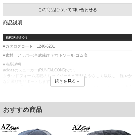
この商品について問い合わせる
商品説明
INFORMATION
■カタログコード 1240-6231
■素材 アッパー:合成繊維 アウトソール:ゴム底
■商品説明
adidasのスニーカー(RUNFALCON5)です。
クラウドフォーム搭載のミッドソールが衝撃をやさしく吸収し、軽やか
続きを見る＋
な足運びをサポートします。
さらに、通気性とクッション性に優れたオーソライトインソールで快適
な履き心地が持続。
RUNFALCON5／Cloudfoam／OrthoLite／ランニング／IH7757
■サイズ表
おすすめ商品
サイズ/適応/甲幅(外寸)
29/29
30/30/11.2
31/31/11.3